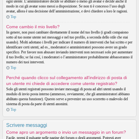
ogni utente. L’amministratore decide se abilitare o meno gli avatar e decide anche il
modo in cui gli avatar sono messi a disposizione. Se non ti è concesso l’uso degli
avatar, allora è una decisione dell’amministrazione, e devi chiedere a loro le ragioni.
Top
Come cambio il mio livello?
In genere, non puoi cambiare direttamente il nome del tuo livello (i gradi compaiono
sotto al tuo nome utente nei messaggi e nel tuo profilo, a seconda dello stile che stai
usando). Molti adottano i livelli per indicare il numero di interventi che hai scritto e per
identificare certi utenti; ad es., moderatori e amministratori possono avere un grado
specifico. Per favore non abusare inviando interventi non necessari solo per aumentare
il tuo livello; se fai cosí, i moderatori o l’amministratore probabilmente abbasseranno il
numero dei tuoi interventi.
Top
Perché quando clicco sul collegamento all’indirizzo di posta di
un utente mi chiede di accedere come utente registrato?
Solo gli utenti registrati possono inviare messaggi di posta ad altri utenti usando il
modulo di invio posta interno (ammesso, ovviamente, che gli amministratori abbiano
abilitato questa funzione). Questo serve a prevenire un uso scorretto o malevolo del
sistema di posta da parte di utenti anonimi.
Top
Scrivere messaggi
Come apro un argomento o invio un messaggio in un forum?
Facile, premi il pulsante nelle pagine dei forum o degli argomenti. Potresti aver