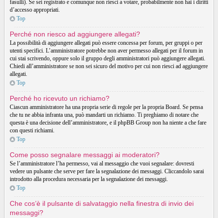
fasulli). Se sei registrato e comunque non riesci a votare, probabilmente non hai i diritti
d’accesso appropriati.
Top
Perché non riesco ad aggiungere allegati?
La possibilità di aggiungere allegati può essere concessa per forum, per gruppi o per
utenti specifici. L’amministratore potrebbe non aver permesso allegati per il forum in
cui stai scrivendo, oppure solo il gruppo degli amministratori può aggiungere allegati.
Chiedi all’amministratore se non sei sicuro del motivo per cui non riesci ad aggiungere
allegati.
Top
Perché ho ricevuto un richiamo?
Ciascun amministratore ha una propria serie di regole per la propria Board. Se pensa
che tu ne abbia infranta una, può mandarti un richiamo. Ti preghiamo di notare che
questa è una decisione dell’amministratore, e il phpBB Group non ha niente a che fare
con questi richiami.
Top
Come posso segnalare messaggi ai moderatori?
Se l’amministratore l’ha permesso, vai al messaggio che vuoi segnalare: dovresti
vedere un pulsante che serve per fare la segnalazione dei messaggi. Cliccandolo sarai
introdotto alla procedura necessaria per la segnalazione dei messaggi.
Top
Che cos’è il pulsante di salvataggio nella finestra di invio dei
messaggi?