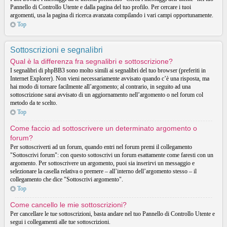
Pannello di Controllo Utente e dalla pagina del tuo profilo. Per cercare i tuoi
argomenti, usa la pagina di ricerca avanzata compilando i vari campi opportunamente.
Top
Sottoscrizioni e segnalibri
Qual è la differenza fra segnalibri e sottoscrizione?
I segnalibri di phpBB3 sono molto simili ai segnalibri del tuo browser (preferiti in
Internet Explorer). Non vieni necessariamente avvisato quando c’è una risposta, ma
hai modo di tornare facilmente all’argomento; al contrario, in seguito ad una
sottoscrizione sarai avvisato di un aggiornamento nell’argomento o nel forum col
metodo da te scelto.
Top
Come faccio ad sottoscrivere un determinato argomento o
forum?
Per sottoscriverti ad un forum, quando entri nel forum premi il collegamento
"Sottoscrivi forum": con questo sottoscrivi un forum esattamente come faresti con un
argomento. Per sottoscrivere un argomento, puoi sia inserirvi un messaggio e
selezionare la casella relativa o premere – all’interno dell’argomento stesso – il
collegamento che dice "Sottoscrivi argomento".
Top
Come cancello le mie sottoscrizioni?
Per cancellare le tue sottoscrizioni, basta andare nel tuo Pannello di Controllo Utente e
segui i collegamenti alle tue sottoscrizioni.