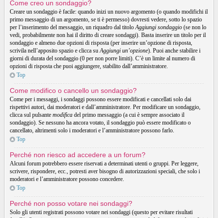
Come creo un sondaggio?
Creare un sondaggio è facile: quando inizi un nuovo argomento (o quando modifichi il
primo messaggio di un argomento, se ti è permesso) dovresti vedere, sotto lo spazio
per l’inserimento del messaggio, un riquadro dal titolo
Aggiungi sondaggio
(se non lo
vedi, probabilmente non hai il diritto di creare sondaggi). Basta inserire un titolo per il
sondaggio e almeno due opzioni di risposta (per inserire un’opzione di risposta,
scrivila nell’apposito spazio e clicca su
Aggiungi un’opzione
). Puoi anche stabilire i
giorni di durata del sondaggio (0 per non porre limiti). C’è un limite al numero di
opzioni di risposta che puoi aggiungere, stabilito dall’amministratore.
Top
Come modifico o cancello un sondaggio?
Come per i messaggi, i sondaggi possono essere modificati e cancellati solo dai
rispettivi autori, dai moderatori e dall’amministratore. Per modificare un sondaggio,
clicca sul pulsante
modifica
del primo messaggio (a cui è sempre associato il
sondaggio). Se nessuno ha ancora votato, il sondaggio può essere modificato o
cancellato, altrimenti solo i moderatori e l’amministratore possono farlo.
Top
Perché non riesco ad accedere a un forum?
Alcuni forum potrebbero essere riservati a determinati utenti o gruppi. Per leggere,
scrivere, rispondere, ecc., potresti aver bisogno di autorizzazioni speciali, che solo i
moderatori e l’amministratore possono concedere.
Top
Perché non posso votare nei sondaggi?
Solo gli utenti registrati possono votare nei sondaggi (questo per evitare risultati