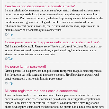
Perché vengo disconnesso automaticamente?
Se non selezioni
Connessione automatica ad ogni visita
il sistema ti terrà connesso
per un periodo prestabilito. Questo serve a evitare che qualcuno possa usare il tuo
nome utente. Per rimanere connesso, seleziona l’opzione quando entri, ma ricorda che
questo non è consigliato se ti colleghi da un PC usato anche da altri, ad es. in
biblioteca, Internet point, università, ecc. Se non vedi il checkbox, significa che un
amministratore ha disabilitato questa caratteristica.
Top
Come posso evitare di apparire nella lista degli utenti in linea?
Nel Pannello di Controllo Utente, sotto “Preferenze”, trovi l’opzione
Nascondi il tuo
stato in linea
. Attivando questa opzione, apparirai solo agli amministratori e a te
stesso. Verrai contato come utente nascosto.
Top
Ho perso la mia password!
Niente panico! La tua password non può essere recuperata, ma può essere rigenerata.
Per far questo vai nella pagina di ingresso e clicca su
Ho dimenticato la password
,
segui le istruzioni e tornerai in linea in poco tempo.
Top
Mi sono registrato ma non riesco a connettermi!
Innanzitutto controlla di aver inserito nome utente e password esattamente. Se sono
corretti, allora possono esser successe un paio di cose: se il supporto «registrazione
minore» è abilitato e hai cliccato su
Ho meno di 13 anni
mentre ti stavi registrando,
allora devi seguire le istruzioni che hai ricevuto. Se questo non è il tuo caso, forse devi