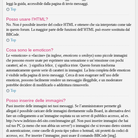
leggi la guida, accessibile dalla pagina di invio messaggi.
Top
Posso usare l’HTML?
No. Non è possibile inserire del codice HTML e ottenere che sia interpretato come tale
in questo forum. La maggior parte delle funzioni dell’HTML può essere sostituita dal
BBCode.
Top
Cosa sono le emoticon?
Le «emoticon» o «faccine» (in inglese,
emoticons
o
smileys
) sono piccole immagini
che possono essere usate per esprimere una sensazione o un’emozione con pochi
caratteri; ad es. :) significa felice, :( significa triste. Questo forum trasforma
automaticamente queste serie di caratteri in immagini. La lista completa delle emoticon
è visibile nella pagina di invio messaggi. Cerca di non esagerare nell’uso delle
emoticon, possono facilmente rendere un messaggio illeggibile, e un moderatore
potrebbe decidere di modificarlo o addirittura rimuoverlo.
Top
Posso inserire delle immagini?
Puoi inserire delle immagini nei tuoi messaggi. Se l’amministratore permette gli
allegati è possibile caricare delle immagini direttamente sulla Board, in alternativa devi
fare un collegamento a un’immagine ospitata su un server di pubblico accesso, ad es.
http://www.indirizzo-del-sito.com/immagine.gif. Non puoi inserire immagini che hai
sul tuo PC (a meno che non abbia un server!) o immagini che si trovano dietro sistemi
di autenticazione, come caselle di posta tipo yahoo o hotmail, siti protetti da codici di
accesso, ecc. Per inserire l’immagine, puoi usare il comando BBCode [img].