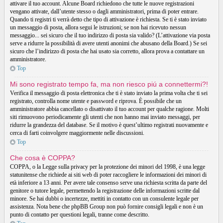
attivare il tuo account. Alcune Board richiedono che tutte le nuove registrazioni
vengano attivate, dall’utente stesso o dagli amministratori, prima di poter entrare.
Quando ti registri ti verrà detto che tipo di attivazione è richiesta. Se ti è stato inviato
un messaggio di posta, allora segui le istruzioni; se non hai ricevuto nessun
messaggio... sei sicuro che il tuo indirizzo di posta sia valido? (L’attivazione via posta
serve a ridurre la possibilità di avere utenti anonimi che abusano della Board.) Se sei
sicuro che l’indirizzo di posta che hai usato sia corretto, allora prova a contattare un
amministratore.
Top
Mi sono registrato tempo fa, ma non riesco piú a connettermi?!
Verifica il messaggio di posta elettronica che ti è stato inviato la prima volta che ti sei
registrato, controlla nome utente e password e riprova. È possibile che un
amministratore abbia cancellato o disattivato il tuo account per qualche ragione. Molti
siti rimuovono periodicamente gli utenti che non hanno mai inviato messaggi, per
ridurre la grandezza del database. Se il motivo è quest’ultimo registrati nuovamente e
cerca di farti coinvolgere maggiormente nelle discussioni.
Top
Che cosa è COPPA?
COPPA, o la Legge sulla privacy per la protezione dei minori del 1998, è una legge
statunitense che richiede ai siti web di poter raccogliere le informazioni dei minori di
età inferiore a 13 anni. Per avere tale consenso serve una richiesta scritta da parte del
genitore o tutore legale, permettendo la registrazione delle informazioni scritte dal
minore. Se hai dubbi o incertezze, mettiti in contatto con un consulente legale per
assistenza. Nota bene che phpBB Group non può fornire consigli legali e non è un
punto di contatto per questioni legali, tranne come descritto.