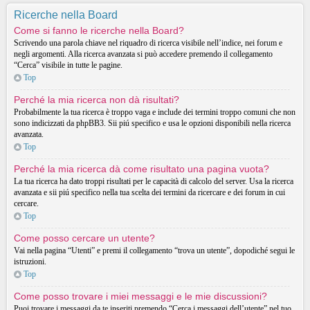
Ricerche nella Board
Come si fanno le ricerche nella Board?
Scrivendo una parola chiave nel riquadro di ricerca visibile nell’indice, nei forum e
negli argomenti. Alla ricerca avanzata si può accedere premendo il collegamento
“Cerca” visibile in tutte le pagine.
Top
Perché la mia ricerca non dà risultati?
Probabilmente la tua ricerca è troppo vaga e include dei termini troppo comuni che non
sono indicizzati da phpBB3. Sii piú specifico e usa le opzioni disponibili nella ricerca
avanzata.
Top
Perché la mia ricerca dà come risultato una pagina vuota?
La tua ricerca ha dato troppi risultati per le capacità di calcolo del server. Usa la ricerca
avanzata e sii piú specifico nella tua scelta dei termini da ricercare e dei forum in cui
cercare.
Top
Come posso cercare un utente?
Vai nella pagina “Utenti” e premi il collegamento “trova un utente”, dopodiché segui le
istruzioni.
Top
Come posso trovare i miei messaggi e le mie discussioni?
Puoi trovare i messaggi da te inseriti premendo “Cerca i messaggi dell’utente” nel tuo