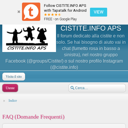
Follow CISTITE.INFO APS
with Tapatalk for Android
VIEW
FREE - on Google Play
CISTITE.INFO APS
Il forum dedicato alla cistite e non
solo. Se hai bisogno di aiuto vai in
chat (fumetto rosa in basso a
sinistra), nel nostro gruppo
Facebook (@groups/Cistite/) o sul nostro profilo Instagram
(@cistite.info)
Visita il sito
Utente
Indice
FAQ (Domande Frequenti)