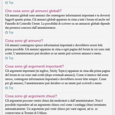
Top
Che cosa sono gli annunci globali?
Gli annunci globali sono annunci che contengono informazioni importanti e tu dovresti
leggerli quanto prima. Gli annunci globali appaiono in cima a tutti i forum ed anche nel
Pannello di Controllo Utente. La possibilità di scrivere su un annuncio globale dipende
dai permessi concessi dall’amministratore.
Top
Cosa sono gli annunci?
Gli annunci contengono spesso informazioni importanti e dovrebbero essere letti
prima possibile. Gli annunci appaiono in cima a ogni pagina del forum in cui sono stati
scritti. L’amministratore può decidere se un utente può scrivere annunci o meno.
Top
Cosa sono gli argomenti importanti?
Gli argomenti importanti (in inglese, Sticky Topics) appaiono in cima alla prima pagina
del forum in cui sono stati scritti (dopo eventuali annunci). Come si intuisce dal nome
stesso, contengono informazioni importanti e dovrebbero essere lette sempre. Come
per gli annunci, l’amministratore può decidere se un utente può scriverli o meno.
Top
Cosa sono gli argomenti chiusi?
Gli argomenti possono venire chiusi dai moderatori o dall’amministratore. Non è
possibile rispondere ad un argomento chiuso cosí come i sondaggi chiusi terminano
automaticamente. Un argomento può venir chiuso per varie ragioni, ad es. se
contravviene ai Termini di Utilizzo.