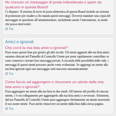
Ho ricevuto un messaggio di posta indesiderata o spam da
qualcuno in questa Board!
Ci dispiace. Il sistema di invio di posta elettronica di questa Board include un sistema
di protezione per risalire a chi manda questi messaggi. Dovresti mandare una copia del
messaggio in questione all’amministratore, includendo anche l’intestazione, in modo
che possa intervenire.
Top
Amici e ignorati
Che cos’è la mia lista amici e ignorati?
Puoi usare queste liste per gestire gli altri iscritti. Gli utenti aggiunti alla tua lista amici
saranno elencati nel Pannello di Controllo Utente per poter rapidamente controllare se
sono connessi e inviare loro messaggi privati. A seconda delle possibilità dello stile, i
messaggi di questi utenti possono anche venir evidenziati. Se aggiungi un utente alla
tua lista ignorati ogni suo messaggio sarà nascosto automaticamente.
Top
Come faccio ad aggiungere o rimuovere un utente dalla mia
lista amici o ignorati?
Puoi aggiungere un utente alla tua lista in due modi. All’interno del profilo di ciascun
utente, c’è un collegamento per aggiungerlo alla tua lista amici o avversari. Altrimenti,
dal tuo Pannello di Controllo Utente puoi aggiungere direttamente un utente inserendo
il suo nome utente. Puoi anche rimuovere un utente dalla lista dalla stessa pagina.
Top