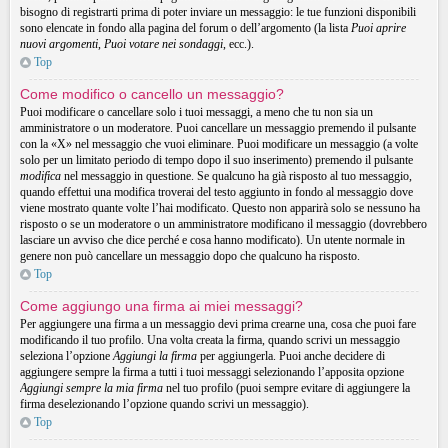
bisogno di registrarti prima di poter inviare un messaggio: le tue funzioni disponibili
sono elencate in fondo alla pagina del forum o dell’argomento (la lista
Puoi aprire
nuovi argomenti
,
Puoi votare nei sondaggi
, ecc.).
Top
Come modifico o cancello un messaggio?
Puoi modificare o cancellare solo i tuoi messaggi, a meno che tu non sia un
amministratore o un moderatore. Puoi cancellare un messaggio premendo il pulsante
con la «X» nel messaggio che vuoi eliminare. Puoi modificare un messaggio (a volte
solo per un limitato periodo di tempo dopo il suo inserimento) premendo il pulsante
modifica
nel messaggio in questione. Se qualcuno ha già risposto al tuo messaggio,
quando effettui una modifica troverai del testo aggiunto in fondo al messaggio dove
viene mostrato quante volte l’hai modificato. Questo non apparirà solo se nessuno ha
risposto o se un moderatore o un amministratore modificano il messaggio (dovrebbero
lasciare un avviso che dice perché e cosa hanno modificato). Un utente normale in
genere non può cancellare un messaggio dopo che qualcuno ha risposto.
Top
Come aggiungo una firma ai miei messaggi?
Per aggiungere una firma a un messaggio devi prima crearne una, cosa che puoi fare
modificando il tuo profilo. Una volta creata la firma, quando scrivi un messaggio
seleziona l’opzione
Aggiungi la firma
per aggiungerla. Puoi anche decidere di
aggiungere sempre la firma a tutti i tuoi messaggi selezionando l’apposita opzione
Aggiungi sempre la mia firma
nel tuo profilo (puoi sempre evitare di aggiungere la
firma deselezionando l’opzione quando scrivi un messaggio).
Top