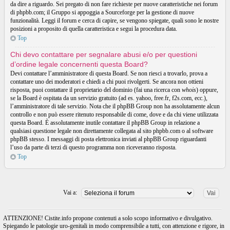
da dire a riguardo. Sei pregato di non fare richieste per nuove caratteristiche nei forum
di phpbb.com; il Gruppo si appoggia a Sourceforge per la gestione di nuove
funzionalità. Leggi il forum e cerca di capire, se vengono spiegate, quali sono le nostre
posizioni a proposito di quella caratteristica e segui la procedura data.
Top
Chi devo contattare per segnalare abusi e/o per questioni
d’ordine legale concernenti questa Board?
Devi contattare l’amministratore di questa Board. Se non riesci a trovarlo, prova a
contattare uno dei moderatori e chiedi a chi puoi rivolgerti. Se ancora non ottieni
risposta, puoi contattare il proprietario del dominio (fai una ricerca con
whois
) oppure,
se la Board è ospitata da un servizio gratuito (ad es. yahoo, free.fr, f2s.com, ecc.),
l’amministratore di tale servizio. Nota che il phpBB Group non ha assolutamente alcun
controllo e non può essere ritenuto responsabile di come, dove e da chi viene utilizzata
questa Board. È assolutamente inutile contattare il phpBB Group in relazione a
qualsiasi questione legale non direttamente collegata al sito phpbb.com o al software
phpBB stesso. I messaggi di posta elettronica inviati al phpBB Group riguardanti
l’uso da parte di terzi di questo programma non riceveranno risposta.
Top
Vai a:
ATTENZIONE! Cistite.info propone contenuti a solo scopo informativo e divulgativo.
Spiegando le patologie uro-genitali in modo comprensibile a tutti, con attenzione e rigore, in