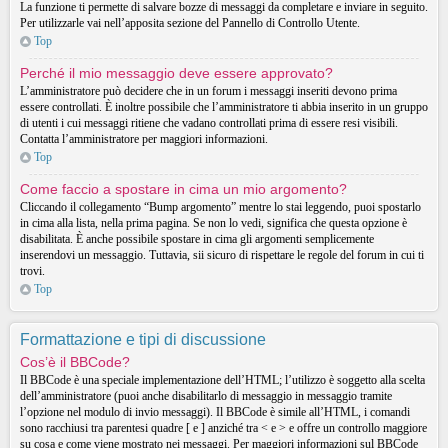
La funzione ti permette di salvare bozze di messaggi da completare e inviare in seguito.
Per utilizzarle vai nell’apposita sezione del Pannello di Controllo Utente.
Top
Perché il mio messaggio deve essere approvato?
L’amministratore può decidere che in un forum i messaggi inseriti devono prima
essere controllati. È inoltre possibile che l’amministratore ti abbia inserito in un gruppo
di utenti i cui messaggi ritiene che vadano controllati prima di essere resi visibili.
Contatta l’amministratore per maggiori informazioni.
Top
Come faccio a spostare in cima un mio argomento?
Cliccando il collegamento “Bump argomento” mentre lo stai leggendo, puoi spostarlo
in cima alla lista, nella prima pagina. Se non lo vedi, significa che questa opzione è
disabilitata. È anche possibile spostare in cima gli argomenti semplicemente
inserendovi un messaggio. Tuttavia, sii sicuro di rispettare le regole del forum in cui ti
trovi.
Top
Formattazione e tipi di discussione
Cos’è il BBCode?
Il BBCode è una speciale implementazione dell’HTML; l’utilizzo è soggetto alla scelta
dell’amministratore (puoi anche disabilitarlo di messaggio in messaggio tramite
l’opzione nel modulo di invio messaggi). Il BBCode è simile all’HTML, i comandi
sono racchiusi tra parentesi quadre [ e ] anziché tra < e > e offre un controllo maggiore
su cosa e come viene mostrato nei messaggi. Per maggiori informazioni sul BBCode