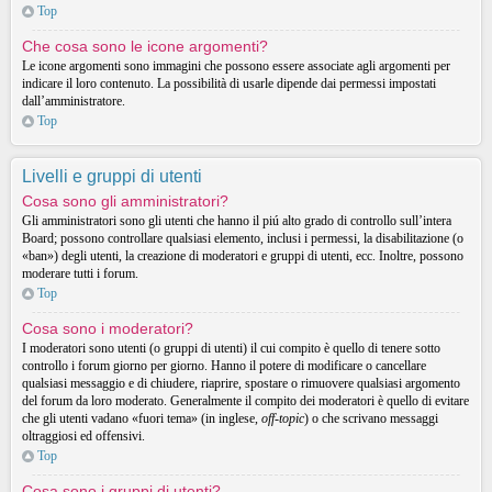
Top
Che cosa sono le icone argomenti?
Le icone argomenti sono immagini che possono essere associate agli argomenti per
indicare il loro contenuto. La possibilità di usarle dipende dai permessi impostati
dall’amministratore.
Top
Livelli e gruppi di utenti
Cosa sono gli amministratori?
Gli amministratori sono gli utenti che hanno il piú alto grado di controllo sull’intera
Board; possono controllare qualsiasi elemento, inclusi i permessi, la disabilitazione (o
«ban») degli utenti, la creazione di moderatori e gruppi di utenti, ecc. Inoltre, possono
moderare tutti i forum.
Top
Cosa sono i moderatori?
I moderatori sono utenti (o gruppi di utenti) il cui compito è quello di tenere sotto
controllo i forum giorno per giorno. Hanno il potere di modificare o cancellare
qualsiasi messaggio e di chiudere, riaprire, spostare o rimuovere qualsiasi argomento
del forum da loro moderato. Generalmente il compito dei moderatori è quello di evitare
che gli utenti vadano «fuori tema» (in inglese,
off-topic
) o che scrivano messaggi
oltraggiosi ed offensivi.
Top
Cosa sono i gruppi di utenti?