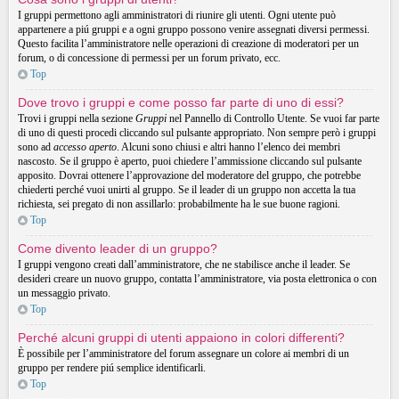
I gruppi permettono agli amministratori di riunire gli utenti. Ogni utente può
appartenere a piú gruppi e a ogni gruppo possono venire assegnati diversi permessi.
Questo facilita l’amministratore nelle operazioni di creazione di moderatori per un
forum, o di concessione di permessi per un forum privato, ecc.
Top
Dove trovo i gruppi e come posso far parte di uno di essi?
Trovi i gruppi nella sezione
Gruppi
nel Pannello di Controllo Utente. Se vuoi far parte
di uno di questi procedi cliccando sul pulsante appropriato. Non sempre però i gruppi
sono ad
accesso aperto
. Alcuni sono chiusi e altri hanno l’elenco dei membri
nascosto. Se il gruppo è aperto, puoi chiedere l’ammissione cliccando sul pulsante
apposito. Dovrai ottenere l’approvazione del moderatore del gruppo, che potrebbe
chiederti perché vuoi unirti al gruppo. Se il leader di un gruppo non accetta la tua
richiesta, sei pregato di non assillarlo: probabilmente ha le sue buone ragioni.
Top
Come divento leader di un gruppo?
I gruppi vengono creati dall’amministratore, che ne stabilisce anche il leader. Se
desideri creare un nuovo gruppo, contatta l’amministratore, via posta elettronica o con
un messaggio privato.
Top
Perché alcuni gruppi di utenti appaiono in colori differenti?
È possibile per l’amministratore del forum assegnare un colore ai membri di un
gruppo per rendere piú semplice identificarli.
Top