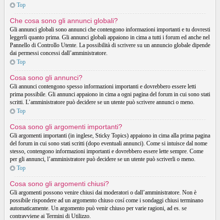
Top
Che cosa sono gli annunci globali?
Gli annunci globali sono annunci che contengono informazioni importanti e tu dovresti
leggerli quanto prima. Gli annunci globali appaiono in cima a tutti i forum ed anche nel
Pannello di Controllo Utente. La possibilità di scrivere su un annuncio globale dipende
dai permessi concessi dall’amministratore.
Top
Cosa sono gli annunci?
Gli annunci contengono spesso informazioni importanti e dovrebbero essere letti
prima possibile. Gli annunci appaiono in cima a ogni pagina del forum in cui sono stati
scritti. L’amministratore può decidere se un utente può scrivere annunci o meno.
Top
Cosa sono gli argomenti importanti?
Gli argomenti importanti (in inglese, Sticky Topics) appaiono in cima alla prima pagina
del forum in cui sono stati scritti (dopo eventuali annunci). Come si intuisce dal nome
stesso, contengono informazioni importanti e dovrebbero essere lette sempre. Come
per gli annunci, l’amministratore può decidere se un utente può scriverli o meno.
Top
Cosa sono gli argomenti chiusi?
Gli argomenti possono venire chiusi dai moderatori o dall’amministratore. Non è
possibile rispondere ad un argomento chiuso cosí come i sondaggi chiusi terminano
automaticamente. Un argomento può venir chiuso per varie ragioni, ad es. se
contravviene ai Termini di Utilizzo.