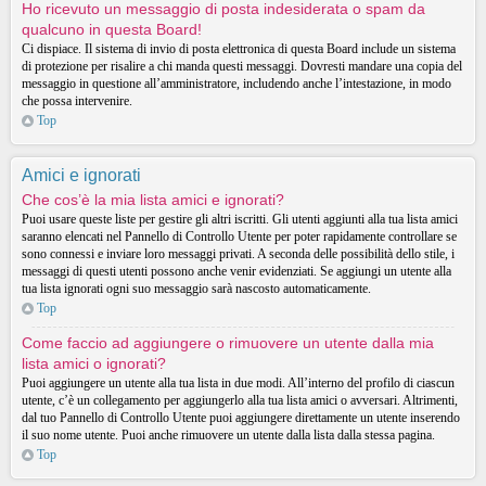
Ho ricevuto un messaggio di posta indesiderata o spam da
qualcuno in questa Board!
Ci dispiace. Il sistema di invio di posta elettronica di questa Board include un sistema
di protezione per risalire a chi manda questi messaggi. Dovresti mandare una copia del
messaggio in questione all’amministratore, includendo anche l’intestazione, in modo
che possa intervenire.
Top
Amici e ignorati
Che cos’è la mia lista amici e ignorati?
Puoi usare queste liste per gestire gli altri iscritti. Gli utenti aggiunti alla tua lista amici
saranno elencati nel Pannello di Controllo Utente per poter rapidamente controllare se
sono connessi e inviare loro messaggi privati. A seconda delle possibilità dello stile, i
messaggi di questi utenti possono anche venir evidenziati. Se aggiungi un utente alla
tua lista ignorati ogni suo messaggio sarà nascosto automaticamente.
Top
Come faccio ad aggiungere o rimuovere un utente dalla mia
lista amici o ignorati?
Puoi aggiungere un utente alla tua lista in due modi. All’interno del profilo di ciascun
utente, c’è un collegamento per aggiungerlo alla tua lista amici o avversari. Altrimenti,
dal tuo Pannello di Controllo Utente puoi aggiungere direttamente un utente inserendo
il suo nome utente. Puoi anche rimuovere un utente dalla lista dalla stessa pagina.
Top