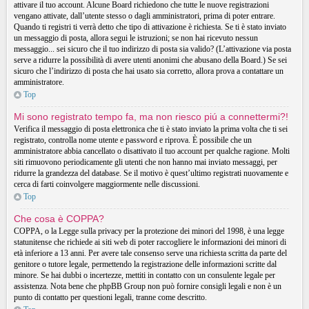
attivare il tuo account. Alcune Board richiedono che tutte le nuove registrazioni
vengano attivate, dall’utente stesso o dagli amministratori, prima di poter entrare.
Quando ti registri ti verrà detto che tipo di attivazione è richiesta. Se ti è stato inviato
un messaggio di posta, allora segui le istruzioni; se non hai ricevuto nessun
messaggio... sei sicuro che il tuo indirizzo di posta sia valido? (L’attivazione via posta
serve a ridurre la possibilità di avere utenti anonimi che abusano della Board.) Se sei
sicuro che l’indirizzo di posta che hai usato sia corretto, allora prova a contattare un
amministratore.
Top
Mi sono registrato tempo fa, ma non riesco piú a connettermi?!
Verifica il messaggio di posta elettronica che ti è stato inviato la prima volta che ti sei
registrato, controlla nome utente e password e riprova. È possibile che un
amministratore abbia cancellato o disattivato il tuo account per qualche ragione. Molti
siti rimuovono periodicamente gli utenti che non hanno mai inviato messaggi, per
ridurre la grandezza del database. Se il motivo è quest’ultimo registrati nuovamente e
cerca di farti coinvolgere maggiormente nelle discussioni.
Top
Che cosa è COPPA?
COPPA, o la Legge sulla privacy per la protezione dei minori del 1998, è una legge
statunitense che richiede ai siti web di poter raccogliere le informazioni dei minori di
età inferiore a 13 anni. Per avere tale consenso serve una richiesta scritta da parte del
genitore o tutore legale, permettendo la registrazione delle informazioni scritte dal
minore. Se hai dubbi o incertezze, mettiti in contatto con un consulente legale per
assistenza. Nota bene che phpBB Group non può fornire consigli legali e non è un
punto di contatto per questioni legali, tranne come descritto.