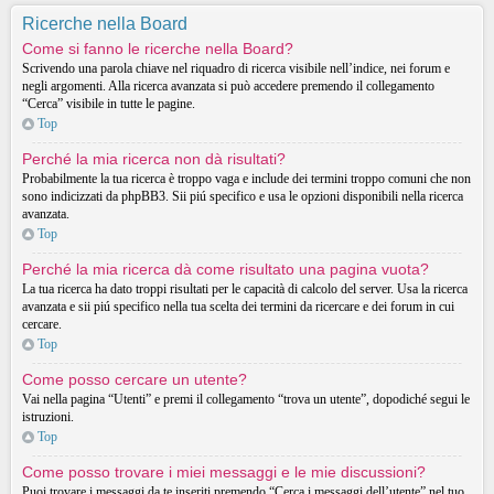
Ricerche nella Board
Come si fanno le ricerche nella Board?
Scrivendo una parola chiave nel riquadro di ricerca visibile nell’indice, nei forum e
negli argomenti. Alla ricerca avanzata si può accedere premendo il collegamento
“Cerca” visibile in tutte le pagine.
Top
Perché la mia ricerca non dà risultati?
Probabilmente la tua ricerca è troppo vaga e include dei termini troppo comuni che non
sono indicizzati da phpBB3. Sii piú specifico e usa le opzioni disponibili nella ricerca
avanzata.
Top
Perché la mia ricerca dà come risultato una pagina vuota?
La tua ricerca ha dato troppi risultati per le capacità di calcolo del server. Usa la ricerca
avanzata e sii piú specifico nella tua scelta dei termini da ricercare e dei forum in cui
cercare.
Top
Come posso cercare un utente?
Vai nella pagina “Utenti” e premi il collegamento “trova un utente”, dopodiché segui le
istruzioni.
Top
Come posso trovare i miei messaggi e le mie discussioni?
Puoi trovare i messaggi da te inseriti premendo “Cerca i messaggi dell’utente” nel tuo