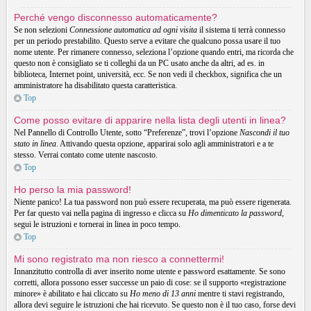
Perché vengo disconnesso automaticamente?
Se non selezioni
Connessione automatica ad ogni visita
il sistema ti terrà connesso
per un periodo prestabilito. Questo serve a evitare che qualcuno possa usare il tuo
nome utente. Per rimanere connesso, seleziona l’opzione quando entri, ma ricorda che
questo non è consigliato se ti colleghi da un PC usato anche da altri, ad es. in
biblioteca, Internet point, università, ecc. Se non vedi il checkbox, significa che un
amministratore ha disabilitato questa caratteristica.
Top
Come posso evitare di apparire nella lista degli utenti in linea?
Nel Pannello di Controllo Utente, sotto “Preferenze”, trovi l’opzione
Nascondi il tuo
stato in linea
. Attivando questa opzione, apparirai solo agli amministratori e a te
stesso. Verrai contato come utente nascosto.
Top
Ho perso la mia password!
Niente panico! La tua password non può essere recuperata, ma può essere rigenerata.
Per far questo vai nella pagina di ingresso e clicca su
Ho dimenticato la password
,
segui le istruzioni e tornerai in linea in poco tempo.
Top
Mi sono registrato ma non riesco a connettermi!
Innanzitutto controlla di aver inserito nome utente e password esattamente. Se sono
corretti, allora possono esser successe un paio di cose: se il supporto «registrazione
minore» è abilitato e hai cliccato su
Ho meno di 13 anni
mentre ti stavi registrando,
allora devi seguire le istruzioni che hai ricevuto. Se questo non è il tuo caso, forse devi