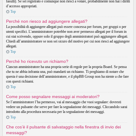
fasulli). Se sei registrato e comunque non riesci a votare, probabilmente non hai i diritti
d’accesso appropriati.
Top
Perché non riesco ad aggiungere allegati?
La possibilità di aggiungere allegati può essere concessa per forum, per gruppi o per
utenti specifici. L’amministratore potrebbe non aver permesso allegati per il forum in
cui stai scrivendo, oppure solo il gruppo degli amministratori può aggiungere allegati.
Chiedi all’amministratore se non sei sicuro del motivo per cui non riesci ad aggiungere
allegati.
Top
Perché ho ricevuto un richiamo?
Ciascun amministratore ha una propria serie di regole per la propria Board. Se pensa
che tu ne abbia infranta una, può mandarti un richiamo. Ti preghiamo di notare che
questa è una decisione dell’amministratore, e il phpBB Group non ha niente a che fare
con questi richiami.
Top
Come posso segnalare messaggi ai moderatori?
Se l’amministratore l’ha permesso, vai al messaggio che vuoi segnalare: dovresti
vedere un pulsante che serve per fare la segnalazione dei messaggi. Cliccandolo sarai
introdotto alla procedura necessaria per la segnalazione dei messaggi.
Top
Che cos’è il pulsante di salvataggio nella finestra di invio dei
messaggi?