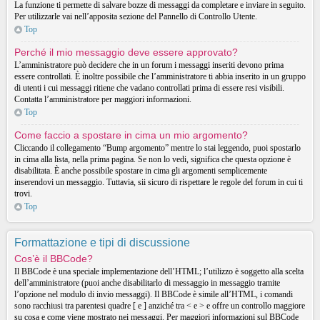
La funzione ti permette di salvare bozze di messaggi da completare e inviare in seguito.
Per utilizzarle vai nell’apposita sezione del Pannello di Controllo Utente.
Top
Perché il mio messaggio deve essere approvato?
L’amministratore può decidere che in un forum i messaggi inseriti devono prima
essere controllati. È inoltre possibile che l’amministratore ti abbia inserito in un gruppo
di utenti i cui messaggi ritiene che vadano controllati prima di essere resi visibili.
Contatta l’amministratore per maggiori informazioni.
Top
Come faccio a spostare in cima un mio argomento?
Cliccando il collegamento “Bump argomento” mentre lo stai leggendo, puoi spostarlo
in cima alla lista, nella prima pagina. Se non lo vedi, significa che questa opzione è
disabilitata. È anche possibile spostare in cima gli argomenti semplicemente
inserendovi un messaggio. Tuttavia, sii sicuro di rispettare le regole del forum in cui ti
trovi.
Top
Formattazione e tipi di discussione
Cos’è il BBCode?
Il BBCode è una speciale implementazione dell’HTML; l’utilizzo è soggetto alla scelta
dell’amministratore (puoi anche disabilitarlo di messaggio in messaggio tramite
l’opzione nel modulo di invio messaggi). Il BBCode è simile all’HTML, i comandi
sono racchiusi tra parentesi quadre [ e ] anziché tra < e > e offre un controllo maggiore
su cosa e come viene mostrato nei messaggi. Per maggiori informazioni sul BBCode