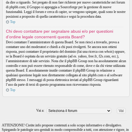
da dire a riguardo. Sei pregato di non fare richieste per nuove caratteristiche nei forum
di phpbb.com; il Gruppo si appoggia a Sourceforge per la gestione di nuove
funzionalità. Leggi il forum e cerca di capire, se vengono spiegate, quali sono le nostre
posizioni a proposito di quella caratteristica e segui la procedura data.
Top
Chi devo contattare per segnalare abusi e/o per questioni
d’ordine legale concernenti questa Board?
Devi contattare l’amministratore di questa Board. Se non riesci a trovarlo, prova a
contattare uno dei moderatori e chiedi a chi puoi rivolgerti. Se ancora non ottieni
risposta, puoi contattare il proprietario del dominio (fai una ricerca con
whois
) oppure,
se la Board è ospitata da un servizio gratuito (ad es. yahoo, free.fr, f2s.com, ecc.),
l’amministratore di tale servizio. Nota che il phpBB Group non ha assolutamente alcun
controllo e non può essere ritenuto responsabile di come, dove e da chi viene utilizzata
questa Board. È assolutamente inutile contattare il phpBB Group in relazione a
qualsiasi questione legale non direttamente collegata al sito phpbb.com o al software
phpBB stesso. I messaggi di posta elettronica inviati al phpBB Group riguardanti
l’uso da parte di terzi di questo programma non riceveranno risposta.
Top
Vai a:
ATTENZIONE! Cistite.info propone contenuti a solo scopo informativo e divulgativo.
Spiegando le patologie uro-genitali in modo comprensibile a tutti, con attenzione e rigore, in