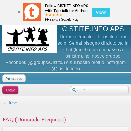
Follow CISTITE.INFO APS
with Tapatalk for Android
VIEW
FREE - on Google Play
CISTITE.INFO APS
Il forum dedicato alla cistite e non
solo. Se hai bisogno di aiuto vai in
chat (fumetto rosa in basso a
sinistra), nel nostro gruppo
Facebook (@groups/Cistite/) o sul nostro profilo Instagram
(@cistite.info)
Visita il sito
Utente
Indice
FAQ (Domande Frequenti)