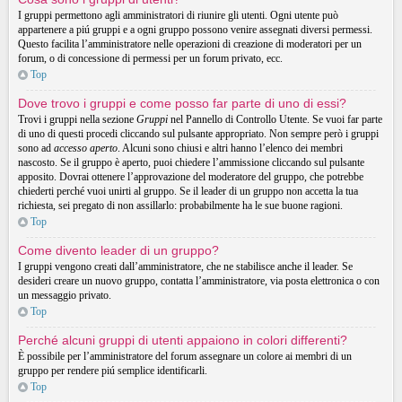
I gruppi permettono agli amministratori di riunire gli utenti. Ogni utente può
appartenere a piú gruppi e a ogni gruppo possono venire assegnati diversi permessi.
Questo facilita l’amministratore nelle operazioni di creazione di moderatori per un
forum, o di concessione di permessi per un forum privato, ecc.
Top
Dove trovo i gruppi e come posso far parte di uno di essi?
Trovi i gruppi nella sezione
Gruppi
nel Pannello di Controllo Utente. Se vuoi far parte
di uno di questi procedi cliccando sul pulsante appropriato. Non sempre però i gruppi
sono ad
accesso aperto
. Alcuni sono chiusi e altri hanno l’elenco dei membri
nascosto. Se il gruppo è aperto, puoi chiedere l’ammissione cliccando sul pulsante
apposito. Dovrai ottenere l’approvazione del moderatore del gruppo, che potrebbe
chiederti perché vuoi unirti al gruppo. Se il leader di un gruppo non accetta la tua
richiesta, sei pregato di non assillarlo: probabilmente ha le sue buone ragioni.
Top
Come divento leader di un gruppo?
I gruppi vengono creati dall’amministratore, che ne stabilisce anche il leader. Se
desideri creare un nuovo gruppo, contatta l’amministratore, via posta elettronica o con
un messaggio privato.
Top
Perché alcuni gruppi di utenti appaiono in colori differenti?
È possibile per l’amministratore del forum assegnare un colore ai membri di un
gruppo per rendere piú semplice identificarli.
Top