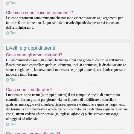
Top
Che cosa sono le icone argomenti?
Le icone argomenti sono immagini che possono essere associate agli argomenti per
indicare il loro contenuto. La possibilità di usarle dipende dai permessi impostati
dall’amministratore.
Top
Livelli e gruppi di utenti
Cosa sono gli amministratori?
Gli amministratori sono gli utenti che hanno il piú alto grado di controllo sull’intera
Board; possono controllare qualsiasi elemento, inclusi i permessi, la disabilitazione (o
«ban») degli utenti, la creazione di moderatori e gruppi di utenti, ecc. Inoltre, possono
moderare tutti i forum.
Top
Cosa sono i moderatori?
I moderatori sono utenti (o gruppi di utenti) il cui compito è quello di tenere sotto
controllo i forum giorno per giorno. Hanno il potere di modificare o cancellare
qualsiasi messaggio e di chiudere, riaprire, spostare o rimuovere qualsiasi argomento
del forum da loro moderato. Generalmente il compito dei moderatori è quello di evitare
che gli utenti vadano «fuori tema» (in inglese,
off-topic
) o che scrivano messaggi
oltraggiosi ed offensivi.
Top
Cosa sono i gruppi di utenti?