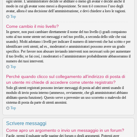
ogni utente. L’amministratore decide se abilitare o meno gli avatar e decide anche il
modo in cui gli avatar sono messi a disposizione. Se non ti è concesso l’uso degli
avatar, allora è una decisione dell’amministrazione, e devi chiedere a loro le ragioni.
Top
Come cambio il mio livello?
In genere, non puoi cambiare direttamente il nome del tuo livello (i gradi compaiono
sotto al tuo nome utente nei messaggi e nel tuo profilo, a seconda dello stile che stai
usando). Molti adottano i livelli per indicare il numero di interventi che hai scritto e per
identificare certi utenti; ad es., moderatori e amministratori possono avere un grado
specifico. Per favore non abusare inviando interventi non necessari solo per aumentare
il tuo livello; se fai cosí, i moderatori o l’amministratore probabilmente abbasseranno il
numero dei tuoi interventi.
Top
Perché quando clicco sul collegamento all’indirizzo di posta di
un utente mi chiede di accedere come utente registrato?
Solo gli utenti registrati possono inviare messaggi di posta ad altri utenti usando il
modulo di invio posta interno (ammesso, ovviamente, che gli amministratori abbiano
abilitato questa funzione). Questo serve a prevenire un uso scorretto o malevolo del
sistema di posta da parte di utenti anonimi.
Top
Scrivere messaggi
Come apro un argomento o invio un messaggio in un forum?
Facile, premi il pulsante nelle pagine dei forum o degli argomenti. Potresti aver