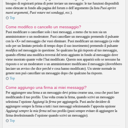
bisogno di registrarti prima di poter inviare un messaggio: le tue funzioni disponibili
sono elencate in fondo alla pagina del forum o dell’argomento (la lista
Puoi aprire
nuovi argomenti
,
Puoi votare nei sondaggi
, ecc.).
Top
Come modifico o cancello un messaggio?
Puoi modificare o cancellare solo i tuoi messaggi, a meno che tu non sia un
amministratore o un moderatore. Puoi cancellare un messaggio premendo il pulsante
con la «X» nel messaggio che vuoi eliminare. Puoi modificare un messaggio (a volte
solo per un limitato periodo di tempo dopo il suo inserimento) premendo il pulsante
modifica
nel messaggio in questione. Se qualcuno ha già risposto al tuo messaggio,
quando effettui una modifica troverai del testo aggiunto in fondo al messaggio dove
viene mostrato quante volte l’hai modificato. Questo non apparirà solo se nessuno ha
risposto o se un moderatore o un amministratore modificano il messaggio (dovrebbero
lasciare un avviso che dice perché e cosa hanno modificato). Un utente normale in
genere non può cancellare un messaggio dopo che qualcuno ha risposto.
Top
Come aggiungo una firma ai miei messaggi?
Per aggiungere una firma a un messaggio devi prima crearne una, cosa che puoi fare
modificando il tuo profilo. Una volta creata la firma, quando scrivi un messaggio
seleziona l’opzione
Aggiungi la firma
per aggiungerla. Puoi anche decidere di
aggiungere sempre la firma a tutti i tuoi messaggi selezionando l’apposita opzione
Aggiungi sempre la mia firma
nel tuo profilo (puoi sempre evitare di aggiungere la
firma deselezionando l’opzione quando scrivi un messaggio).
Top