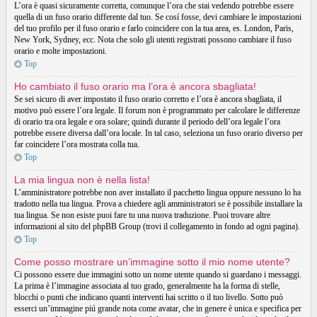
L’ora è quasi sicuramente corretta, comunque l’ora che stai vedendo potrebbe essere
quella di un fuso orario differente dal tuo. Se cosí fosse, devi cambiare le impostazioni
del tuo profilo per il fuso orario e farlo coincidere con la tua area, es. London, Paris,
New York, Sydney, ecc. Nota che solo gli utenti registrati possono cambiare il fuso
orario e molte impostazioni.
Top
Ho cambiato il fuso orario ma l’ora è ancora sbagliata!
Se sei sicuro di aver impostato il fuso orario corretto e l’ora è ancora sbagliata, il
motivo può essere l’ora legale. Il forum non è programmato per calcolare le differenze
di orario tra ora legale e ora solare; quindi durante il periodo dell’ora legale l’ora
potrebbe essere diversa dall’ora locale. In tal caso, seleziona un fuso orario diverso per
far coincidere l’ora mostrata colla tua.
Top
La mia lingua non è nella lista!
L’amministratore potrebbe non aver installato il pacchetto lingua oppure nessuno lo ha
tradotto nella tua lingua. Prova a chiedere agli amministratori se è possibile installare la
tua lingua. Se non esiste puoi fare tu una nuova traduzione. Puoi trovare altre
informazioni al sito del phpBB Group (trovi il collegamento in fondo ad ogni pagina).
Top
Come posso mostrare un’immagine sotto il mio nome utente?
Ci possono essere due immagini sotto un nome utente quando si guardano i messaggi.
La prima è l’immagine associata al tuo grado, generalmente ha la forma di stelle,
blocchi o punti che indicano quanti interventi hai scritto o il tuo livello. Sotto può
esserci un’immagine piú grande nota come avatar, che in genere è unica e specifica per