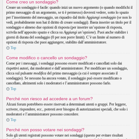
Come creo un sondaggio?
Creare un sondaggio è facile: quando inizi un nuovo argomento (o quando modifichi il
primo messaggio di un argomento, se ti è permesso) dovresti vedere, sotto lo spazio
per l’inserimento del messaggio, un riquadro dal titolo
Aggiungi sondaggio
(se non lo
vedi, probabilmente non hai il diritto di creare sondaggi). Basta inserire un titolo per il
sondaggio e almeno due opzioni di risposta (per inserire un’opzione di risposta,
scrivila nell’apposito spazio e clicca su
Aggiungi un’opzione
). Puoi anche stabilire i
giorni di durata del sondaggio (0 per non porre limiti). C’è un limite al numero di
opzioni di risposta che puoi aggiungere, stabilito dall’amministratore.
Top
Come modifico o cancello un sondaggio?
Come per i messaggi, i sondaggi possono essere modificati e cancellati solo dai
rispettivi autori, dai moderatori e dall’amministratore. Per modificare un sondaggio,
clicca sul pulsante
modifica
del primo messaggio (a cui è sempre associato il
sondaggio). Se nessuno ha ancora votato, il sondaggio può essere modificato o
cancellato, altrimenti solo i moderatori e l’amministratore possono farlo.
Top
Perché non riesco ad accedere a un forum?
Alcuni forum potrebbero essere riservati a determinati utenti o gruppi. Per leggere,
scrivere, rispondere, ecc., potresti aver bisogno di autorizzazioni speciali, che solo i
moderatori e l’amministratore possono concedere.
Top
Perché non posso votare nei sondaggi?
Solo gli utenti registrati possono votare nei sondaggi (questo per evitare risultati