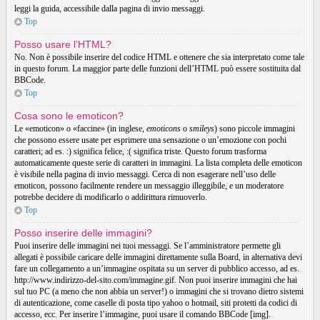
leggi la guida, accessibile dalla pagina di invio messaggi.
Top
Posso usare l’HTML?
No. Non è possibile inserire del codice HTML e ottenere che sia interpretato come tale
in questo forum. La maggior parte delle funzioni dell’HTML può essere sostituita dal
BBCode.
Top
Cosa sono le emoticon?
Le «emoticon» o «faccine» (in inglese,
emoticons
o
smileys
) sono piccole immagini
che possono essere usate per esprimere una sensazione o un’emozione con pochi
caratteri; ad es. :) significa felice, :( significa triste. Questo forum trasforma
automaticamente queste serie di caratteri in immagini. La lista completa delle emoticon
è visibile nella pagina di invio messaggi. Cerca di non esagerare nell’uso delle
emoticon, possono facilmente rendere un messaggio illeggibile, e un moderatore
potrebbe decidere di modificarlo o addirittura rimuoverlo.
Top
Posso inserire delle immagini?
Puoi inserire delle immagini nei tuoi messaggi. Se l’amministratore permette gli
allegati è possibile caricare delle immagini direttamente sulla Board, in alternativa devi
fare un collegamento a un’immagine ospitata su un server di pubblico accesso, ad es.
http://www.indirizzo-del-sito.com/immagine.gif. Non puoi inserire immagini che hai
sul tuo PC (a meno che non abbia un server!) o immagini che si trovano dietro sistemi
di autenticazione, come caselle di posta tipo yahoo o hotmail, siti protetti da codici di
accesso, ecc. Per inserire l’immagine, puoi usare il comando BBCode [img].