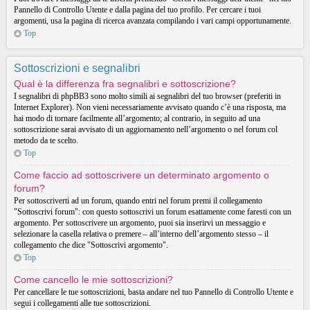
Pannello di Controllo Utente e dalla pagina del tuo profilo. Per cercare i tuoi
argomenti, usa la pagina di ricerca avanzata compilando i vari campi opportunamente.
Top
Sottoscrizioni e segnalibri
Qual è la differenza fra segnalibri e sottoscrizione?
I segnalibri di phpBB3 sono molto simili ai segnalibri del tuo browser (preferiti in
Internet Explorer). Non vieni necessariamente avvisato quando c’è una risposta, ma
hai modo di tornare facilmente all’argomento; al contrario, in seguito ad una
sottoscrizione sarai avvisato di un aggiornamento nell’argomento o nel forum col
metodo da te scelto.
Top
Come faccio ad sottoscrivere un determinato argomento o
forum?
Per sottoscriverti ad un forum, quando entri nel forum premi il collegamento
"Sottoscrivi forum": con questo sottoscrivi un forum esattamente come faresti con un
argomento. Per sottoscrivere un argomento, puoi sia inserirvi un messaggio e
selezionare la casella relativa o premere – all’interno dell’argomento stesso – il
collegamento che dice "Sottoscrivi argomento".
Top
Come cancello le mie sottoscrizioni?
Per cancellare le tue sottoscrizioni, basta andare nel tuo Pannello di Controllo Utente e
segui i collegamenti alle tue sottoscrizioni.