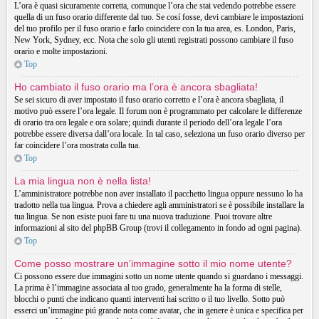
L’ora è quasi sicuramente corretta, comunque l’ora che stai vedendo potrebbe essere
quella di un fuso orario differente dal tuo. Se cosí fosse, devi cambiare le impostazioni
del tuo profilo per il fuso orario e farlo coincidere con la tua area, es. London, Paris,
New York, Sydney, ecc. Nota che solo gli utenti registrati possono cambiare il fuso
orario e molte impostazioni.
Top
Ho cambiato il fuso orario ma l’ora è ancora sbagliata!
Se sei sicuro di aver impostato il fuso orario corretto e l’ora è ancora sbagliata, il
motivo può essere l’ora legale. Il forum non è programmato per calcolare le differenze
di orario tra ora legale e ora solare; quindi durante il periodo dell’ora legale l’ora
potrebbe essere diversa dall’ora locale. In tal caso, seleziona un fuso orario diverso per
far coincidere l’ora mostrata colla tua.
Top
La mia lingua non è nella lista!
L’amministratore potrebbe non aver installato il pacchetto lingua oppure nessuno lo ha
tradotto nella tua lingua. Prova a chiedere agli amministratori se è possibile installare la
tua lingua. Se non esiste puoi fare tu una nuova traduzione. Puoi trovare altre
informazioni al sito del phpBB Group (trovi il collegamento in fondo ad ogni pagina).
Top
Come posso mostrare un’immagine sotto il mio nome utente?
Ci possono essere due immagini sotto un nome utente quando si guardano i messaggi.
La prima è l’immagine associata al tuo grado, generalmente ha la forma di stelle,
blocchi o punti che indicano quanti interventi hai scritto o il tuo livello. Sotto può
esserci un’immagine piú grande nota come avatar, che in genere è unica e specifica per