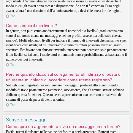
ogni utente. L’amministratore decide se abilitare o meno gli avatar e decide anche il
modo in cui gli avatar sono messi a disposizione. Se non ti è concesso l’uso degli
avatar, allora è una decisione dell’amministrazione, e devi chiedere a loro le ragioni.
Top
Come cambio il mio livello?
In genere, non puoi cambiare direttamente il nome del tuo livello (i gradi compaiono
sotto al tuo nome utente nei messaggi e nel tuo profilo, a seconda dello stile che stai
usando). Molti adottano i livelli per indicare il numero di interventi che hai scritto e per
identificare certi utenti; ad es., moderatori e amministratori possono avere un grado
specifico. Per favore non abusare inviando interventi non necessari solo per aumentare
il tuo livello; se fai cosí, i moderatori o l’amministratore probabilmente abbasseranno il
numero dei tuoi interventi.
Top
Perché quando clicco sul collegamento all’indirizzo di posta di
un utente mi chiede di accedere come utente registrato?
Solo gli utenti registrati possono inviare messaggi di posta ad altri utenti usando il
modulo di invio posta interno (ammesso, ovviamente, che gli amministratori abbiano
abilitato questa funzione). Questo serve a prevenire un uso scorretto o malevolo del
sistema di posta da parte di utenti anonimi.
Top
Scrivere messaggi
Come apro un argomento o invio un messaggio in un forum?
Facile, premi il pulsante nelle pagine dei forum o degli argomenti. Potresti aver