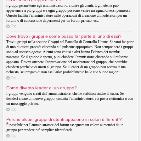
I gruppi permettono agli amministratori di riunire gli utenti. Ogni utente può
appartenere a piú gruppi e a ogni gruppo possono venire assegnati diversi permessi.
Questo facilita l’amministratore nelle operazioni di creazione di moderatori per un
forum, o di concessione di permessi per un forum privato, ecc.
Top
Dove trovo i gruppi e come posso far parte di uno di essi?
Trovi i gruppi nella sezione
Gruppi
nel Pannello di Controllo Utente. Se vuoi far parte
di uno di questi procedi cliccando sul pulsante appropriato. Non sempre però i gruppi
sono ad
accesso aperto
. Alcuni sono chiusi e altri hanno l’elenco dei membri
nascosto. Se il gruppo è aperto, puoi chiedere l’ammissione cliccando sul pulsante
apposito. Dovrai ottenere l’approvazione del moderatore del gruppo, che potrebbe
chiederti perché vuoi unirti al gruppo. Se il leader di un gruppo non accetta la tua
richiesta, sei pregato di non assillarlo: probabilmente ha le sue buone ragioni.
Top
Come divento leader di un gruppo?
I gruppi vengono creati dall’amministratore, che ne stabilisce anche il leader. Se
desideri creare un nuovo gruppo, contatta l’amministratore, via posta elettronica o con
un messaggio privato.
Top
Perché alcuni gruppi di utenti appaiono in colori differenti?
È possibile per l’amministratore del forum assegnare un colore ai membri di un
gruppo per rendere piú semplice identificarli.
Top