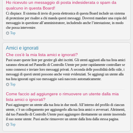
Ho ricevuto un messaggio di posta indesiderata o spam da
qualcuno in questa Board!
Ci dispiace. Il sistema di invio di posta elettronica di questa Board include un sistema
di protezione per risalire a chi manda questi messaggi. Dovresti mandare una copia del
messaggio in questione all’amministratore, includendo anche l’intestazione, in modo
che possa intervenire.
Top
Amici e ignorati
Che cos’è la mia lista amici e ignorati?
Puoi usare queste liste per gestire gli altri iscritti. Gli utenti aggiunti alla tua lista amici
saranno elencati nel Pannello di Controllo Utente per poter rapidamente controllare se
sono connessi e inviare loro messaggi privati. A seconda delle possibilità dello stile, i
messaggi di questi utenti possono anche venir evidenziati. Se aggiungi un utente alla
tua lista ignorati ogni suo messaggio sarà nascosto automaticamente.
Top
Come faccio ad aggiungere o rimuovere un utente dalla mia
lista amici o ignorati?
Puoi aggiungere un utente alla tua lista in due modi. All’interno del profilo di ciascun
utente, c’è un collegamento per aggiungerlo alla tua lista amici o avversari. Altrimenti,
dal tuo Pannello di Controllo Utente puoi aggiungere direttamente un utente inserendo
il suo nome utente. Puoi anche rimuovere un utente dalla lista dalla stessa pagina.
Top