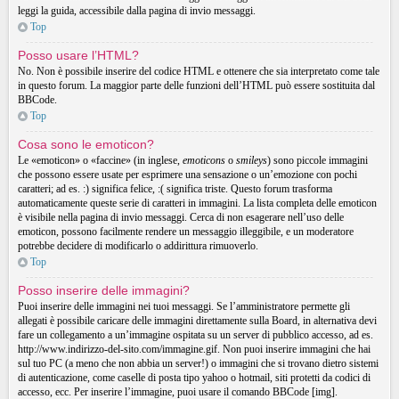
leggi la guida, accessibile dalla pagina di invio messaggi.
Top
Posso usare l’HTML?
No. Non è possibile inserire del codice HTML e ottenere che sia interpretato come tale
in questo forum. La maggior parte delle funzioni dell’HTML può essere sostituita dal
BBCode.
Top
Cosa sono le emoticon?
Le «emoticon» o «faccine» (in inglese,
emoticons
o
smileys
) sono piccole immagini
che possono essere usate per esprimere una sensazione o un’emozione con pochi
caratteri; ad es. :) significa felice, :( significa triste. Questo forum trasforma
automaticamente queste serie di caratteri in immagini. La lista completa delle emoticon
è visibile nella pagina di invio messaggi. Cerca di non esagerare nell’uso delle
emoticon, possono facilmente rendere un messaggio illeggibile, e un moderatore
potrebbe decidere di modificarlo o addirittura rimuoverlo.
Top
Posso inserire delle immagini?
Puoi inserire delle immagini nei tuoi messaggi. Se l’amministratore permette gli
allegati è possibile caricare delle immagini direttamente sulla Board, in alternativa devi
fare un collegamento a un’immagine ospitata su un server di pubblico accesso, ad es.
http://www.indirizzo-del-sito.com/immagine.gif. Non puoi inserire immagini che hai
sul tuo PC (a meno che non abbia un server!) o immagini che si trovano dietro sistemi
di autenticazione, come caselle di posta tipo yahoo o hotmail, siti protetti da codici di
accesso, ecc. Per inserire l’immagine, puoi usare il comando BBCode [img].