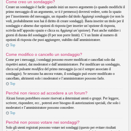
Come creo un sondaggio?
Creare un sondaggio è facile: quando inizi un nuovo argomento (o quando modifichi il
primo messaggio di un argomento, se ti è permesso) dovresti vedere, sotto lo spazio
per l’inserimento del messaggio, un riquadro dal titolo
Aggiungi sondaggio
(se non lo
vedi, probabilmente non hai il diritto di creare sondaggi). Basta inserire un titolo per il
sondaggio e almeno due opzioni di risposta (per inserire un’opzione di risposta,
scrivila nell’apposito spazio e clicca su
Aggiungi un’opzione
). Puoi anche stabilire i
giorni di durata del sondaggio (0 per non porre limiti). C’è un limite al numero di
opzioni di risposta che puoi aggiungere, stabilito dall’amministratore.
Top
Come modifico o cancello un sondaggio?
Come per i messaggi, i sondaggi possono essere modificati e cancellati solo dai
rispettivi autori, dai moderatori e dall’amministratore. Per modificare un sondaggio,
clicca sul pulsante
modifica
del primo messaggio (a cui è sempre associato il
sondaggio). Se nessuno ha ancora votato, il sondaggio può essere modificato o
cancellato, altrimenti solo i moderatori e l’amministratore possono farlo.
Top
Perché non riesco ad accedere a un forum?
Alcuni forum potrebbero essere riservati a determinati utenti o gruppi. Per leggere,
scrivere, rispondere, ecc., potresti aver bisogno di autorizzazioni speciali, che solo i
moderatori e l’amministratore possono concedere.
Top
Perché non posso votare nei sondaggi?
Solo gli utenti registrati possono votare nei sondaggi (questo per evitare risultati