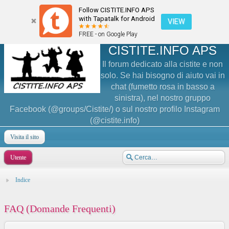
Follow CISTITE.INFO APS
with Tapatalk for Android
VIEW
FREE - on Google Play
CISTITE.INFO APS
Il forum dedicato alla cistite e non
solo. Se hai bisogno di aiuto vai in
chat (fumetto rosa in basso a
sinistra), nel nostro gruppo
Facebook (@groups/Cistite/) o sul nostro profilo Instagram
(@cistite.info)
Visita il sito
Utente
Indice
FAQ (Domande Frequenti)