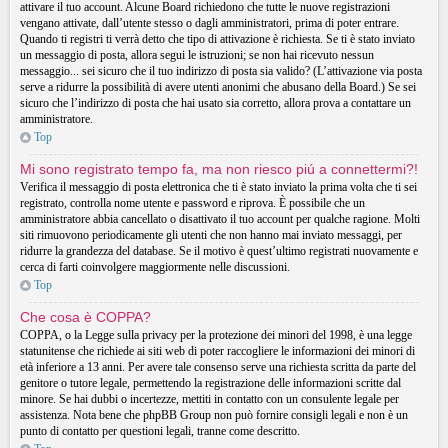
attivare il tuo account. Alcune Board richiedono che tutte le nuove registrazioni
vengano attivate, dall’utente stesso o dagli amministratori, prima di poter entrare.
Quando ti registri ti verrà detto che tipo di attivazione è richiesta. Se ti è stato inviato
un messaggio di posta, allora segui le istruzioni; se non hai ricevuto nessun
messaggio... sei sicuro che il tuo indirizzo di posta sia valido? (L’attivazione via posta
serve a ridurre la possibilità di avere utenti anonimi che abusano della Board.) Se sei
sicuro che l’indirizzo di posta che hai usato sia corretto, allora prova a contattare un
amministratore.
Top
Mi sono registrato tempo fa, ma non riesco piú a connettermi?!
Verifica il messaggio di posta elettronica che ti è stato inviato la prima volta che ti sei
registrato, controlla nome utente e password e riprova. È possibile che un
amministratore abbia cancellato o disattivato il tuo account per qualche ragione. Molti
siti rimuovono periodicamente gli utenti che non hanno mai inviato messaggi, per
ridurre la grandezza del database. Se il motivo è quest’ultimo registrati nuovamente e
cerca di farti coinvolgere maggiormente nelle discussioni.
Top
Che cosa è COPPA?
COPPA, o la Legge sulla privacy per la protezione dei minori del 1998, è una legge
statunitense che richiede ai siti web di poter raccogliere le informazioni dei minori di
età inferiore a 13 anni. Per avere tale consenso serve una richiesta scritta da parte del
genitore o tutore legale, permettendo la registrazione delle informazioni scritte dal
minore. Se hai dubbi o incertezze, mettiti in contatto con un consulente legale per
assistenza. Nota bene che phpBB Group non può fornire consigli legali e non è un
punto di contatto per questioni legali, tranne come descritto.