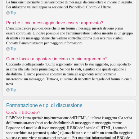
La funzione ti permette di salvare bozze di messaggi da completare e inviare in seguito.
Per utilizzarle vai nell’apposita sezione del Pannello di Controllo Utente.
Top
Perché il mio messaggio deve essere approvato?
L’amministratore può decidere che in un forum i messaggi inseriti devono prima
essere controllati. È inoltre possibile che l’amministratore ti abbia inserito in un gruppo
di utenti i cui messaggi ritiene che vadano controllati prima di essere resi visibili.
Contatta l’amministratore per maggiori informazioni.
Top
Come faccio a spostare in cima un mio argomento?
Cliccando il collegamento “Bump argomento” mentre lo stai leggendo, puoi spostarlo
in cima alla lista, nella prima pagina. Se non lo vedi, significa che questa opzione è
disabilitata. È anche possibile spostare in cima gli argomenti semplicemente
inserendovi un messaggio. Tuttavia, sii sicuro di rispettare le regole del forum in cui ti
trovi.
Top
Formattazione e tipi di discussione
Cos’è il BBCode?
Il BBCode è una speciale implementazione dell’HTML; l’utilizzo è soggetto alla scelta
dell’amministratore (puoi anche disabilitarlo di messaggio in messaggio tramite
l’opzione nel modulo di invio messaggi). Il BBCode è simile all’HTML, i comandi
sono racchiusi tra parentesi quadre [ e ] anziché tra < e > e offre un controllo maggiore
su cosa e come viene mostrato nei messaggi. Per maggiori informazioni sul BBCode