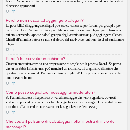
fasulli). Se sei registrato e comunque non riesci a votare, probabilmente non hai i diritti
d’accesso appropriati.
Top
Perché non riesco ad aggiungere allegati?
La possibilità di aggiungere allegati può essere concessa per forum, per gruppi o per
utenti specifici. L’amministratore potrebbe non aver permesso allegati per il forum in
cui stai scrivendo, oppure solo il gruppo degli amministratori può aggiungere allegati.
Chiedi all’amministratore se non sei sicuro del motivo per cui non riesci ad aggiungere
allegati.
Top
Perché ho ricevuto un richiamo?
Ciascun amministratore ha una propria serie di regole per la propria Board. Se pensa
che tu ne abbia infranta una, può mandarti un richiamo. Ti preghiamo di notare che
questa è una decisione dell’amministratore, e il phpBB Group non ha niente a che fare
con questi richiami.
Top
Come posso segnalare messaggi ai moderatori?
Se l’amministratore l’ha permesso, vai al messaggio che vuoi segnalare: dovresti
vedere un pulsante che serve per fare la segnalazione dei messaggi. Cliccandolo sarai
introdotto alla procedura necessaria per la segnalazione dei messaggi.
Top
Che cos’è il pulsante di salvataggio nella finestra di invio dei
messaggi?