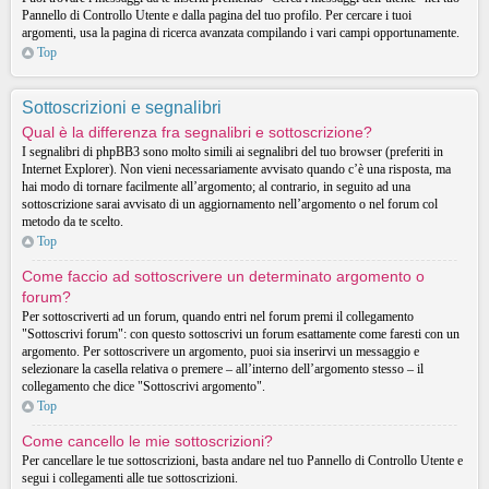
Pannello di Controllo Utente e dalla pagina del tuo profilo. Per cercare i tuoi
argomenti, usa la pagina di ricerca avanzata compilando i vari campi opportunamente.
Top
Sottoscrizioni e segnalibri
Qual è la differenza fra segnalibri e sottoscrizione?
I segnalibri di phpBB3 sono molto simili ai segnalibri del tuo browser (preferiti in
Internet Explorer). Non vieni necessariamente avvisato quando c’è una risposta, ma
hai modo di tornare facilmente all’argomento; al contrario, in seguito ad una
sottoscrizione sarai avvisato di un aggiornamento nell’argomento o nel forum col
metodo da te scelto.
Top
Come faccio ad sottoscrivere un determinato argomento o
forum?
Per sottoscriverti ad un forum, quando entri nel forum premi il collegamento
"Sottoscrivi forum": con questo sottoscrivi un forum esattamente come faresti con un
argomento. Per sottoscrivere un argomento, puoi sia inserirvi un messaggio e
selezionare la casella relativa o premere – all’interno dell’argomento stesso – il
collegamento che dice "Sottoscrivi argomento".
Top
Come cancello le mie sottoscrizioni?
Per cancellare le tue sottoscrizioni, basta andare nel tuo Pannello di Controllo Utente e
segui i collegamenti alle tue sottoscrizioni.