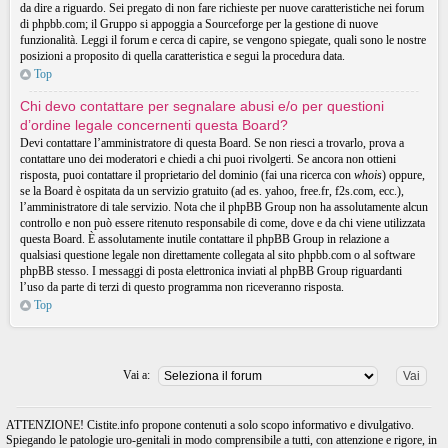
da dire a riguardo. Sei pregato di non fare richieste per nuove caratteristiche nei forum
di phpbb.com; il Gruppo si appoggia a Sourceforge per la gestione di nuove
funzionalità. Leggi il forum e cerca di capire, se vengono spiegate, quali sono le nostre
posizioni a proposito di quella caratteristica e segui la procedura data.
Top
Chi devo contattare per segnalare abusi e/o per questioni
d’ordine legale concernenti questa Board?
Devi contattare l’amministratore di questa Board. Se non riesci a trovarlo, prova a
contattare uno dei moderatori e chiedi a chi puoi rivolgerti. Se ancora non ottieni
risposta, puoi contattare il proprietario del dominio (fai una ricerca con
whois
) oppure,
se la Board è ospitata da un servizio gratuito (ad es. yahoo, free.fr, f2s.com, ecc.),
l’amministratore di tale servizio. Nota che il phpBB Group non ha assolutamente alcun
controllo e non può essere ritenuto responsabile di come, dove e da chi viene utilizzata
questa Board. È assolutamente inutile contattare il phpBB Group in relazione a
qualsiasi questione legale non direttamente collegata al sito phpbb.com o al software
phpBB stesso. I messaggi di posta elettronica inviati al phpBB Group riguardanti
l’uso da parte di terzi di questo programma non riceveranno risposta.
Top
Vai a:
ATTENZIONE! Cistite.info propone contenuti a solo scopo informativo e divulgativo.
Spiegando le patologie uro-genitali in modo comprensibile a tutti, con attenzione e rigore, in