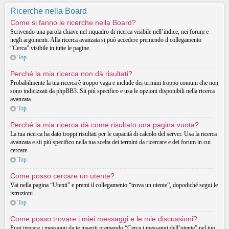
Ricerche nella Board
Come si fanno le ricerche nella Board?
Scrivendo una parola chiave nel riquadro di ricerca visibile nell’indice, nei forum e
negli argomenti. Alla ricerca avanzata si può accedere premendo il collegamento
“Cerca” visibile in tutte le pagine.
Top
Perché la mia ricerca non dà risultati?
Probabilmente la tua ricerca è troppo vaga e include dei termini troppo comuni che non
sono indicizzati da phpBB3. Sii piú specifico e usa le opzioni disponibili nella ricerca
avanzata.
Top
Perché la mia ricerca dà come risultato una pagina vuota?
La tua ricerca ha dato troppi risultati per le capacità di calcolo del server. Usa la ricerca
avanzata e sii piú specifico nella tua scelta dei termini da ricercare e dei forum in cui
cercare.
Top
Come posso cercare un utente?
Vai nella pagina “Utenti” e premi il collegamento “trova un utente”, dopodiché segui le
istruzioni.
Top
Come posso trovare i miei messaggi e le mie discussioni?
Puoi trovare i messaggi da te inseriti premendo “Cerca i messaggi dell’utente” nel tuo