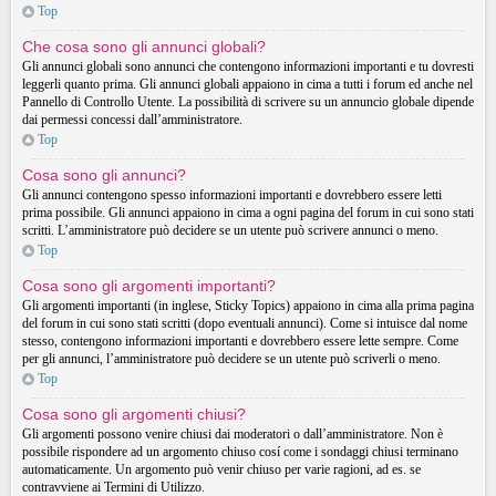
Top
Che cosa sono gli annunci globali?
Gli annunci globali sono annunci che contengono informazioni importanti e tu dovresti
leggerli quanto prima. Gli annunci globali appaiono in cima a tutti i forum ed anche nel
Pannello di Controllo Utente. La possibilità di scrivere su un annuncio globale dipende
dai permessi concessi dall’amministratore.
Top
Cosa sono gli annunci?
Gli annunci contengono spesso informazioni importanti e dovrebbero essere letti
prima possibile. Gli annunci appaiono in cima a ogni pagina del forum in cui sono stati
scritti. L’amministratore può decidere se un utente può scrivere annunci o meno.
Top
Cosa sono gli argomenti importanti?
Gli argomenti importanti (in inglese, Sticky Topics) appaiono in cima alla prima pagina
del forum in cui sono stati scritti (dopo eventuali annunci). Come si intuisce dal nome
stesso, contengono informazioni importanti e dovrebbero essere lette sempre. Come
per gli annunci, l’amministratore può decidere se un utente può scriverli o meno.
Top
Cosa sono gli argomenti chiusi?
Gli argomenti possono venire chiusi dai moderatori o dall’amministratore. Non è
possibile rispondere ad un argomento chiuso cosí come i sondaggi chiusi terminano
automaticamente. Un argomento può venir chiuso per varie ragioni, ad es. se
contravviene ai Termini di Utilizzo.