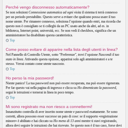
Perché vengo disconnesso automaticamente?
Se non selezioni
Connessione automatica ad ogni visita
il sistema ti terrà connesso
per un periodo prestabilito. Questo serve a evitare che qualcuno possa usare il tuo
nome utente. Per rimanere connesso, seleziona l’opzione quando entri, ma ricorda che
questo non è consigliato se ti colleghi da un PC usato anche da altri, ad es. in
biblioteca, Internet point, università, ecc. Se non vedi il checkbox, significa che un
amministratore ha disabilitato questa caratteristica.
Top
Come posso evitare di apparire nella lista degli utenti in linea?
Nel Pannello di Controllo Utente, sotto “Preferenze”, trovi l’opzione
Nascondi il tuo
stato in linea
. Attivando questa opzione, apparirai solo agli amministratori e a te
stesso. Verrai contato come utente nascosto.
Top
Ho perso la mia password!
Niente panico! La tua password non può essere recuperata, ma può essere rigenerata.
Per far questo vai nella pagina di ingresso e clicca su
Ho dimenticato la password
,
segui le istruzioni e tornerai in linea in poco tempo.
Top
Mi sono registrato ma non riesco a connettermi!
Innanzitutto controlla di aver inserito nome utente e password esattamente. Se sono
corretti, allora possono esser successe un paio di cose: se il supporto «registrazione
minore» è abilitato e hai cliccato su
Ho meno di 13 anni
mentre ti stavi registrando,
allora devi seguire le istruzioni che hai ricevuto. Se questo non è il tuo caso, forse devi