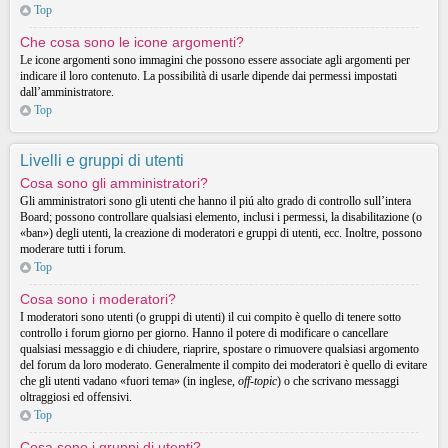
Top
Che cosa sono le icone argomenti?
Le icone argomenti sono immagini che possono essere associate agli argomenti per
indicare il loro contenuto. La possibilità di usarle dipende dai permessi impostati
dall’amministratore.
Top
Livelli e gruppi di utenti
Cosa sono gli amministratori?
Gli amministratori sono gli utenti che hanno il piú alto grado di controllo sull’intera
Board; possono controllare qualsiasi elemento, inclusi i permessi, la disabilitazione (o
«ban») degli utenti, la creazione di moderatori e gruppi di utenti, ecc. Inoltre, possono
moderare tutti i forum.
Top
Cosa sono i moderatori?
I moderatori sono utenti (o gruppi di utenti) il cui compito è quello di tenere sotto
controllo i forum giorno per giorno. Hanno il potere di modificare o cancellare
qualsiasi messaggio e di chiudere, riaprire, spostare o rimuovere qualsiasi argomento
del forum da loro moderato. Generalmente il compito dei moderatori è quello di evitare
che gli utenti vadano «fuori tema» (in inglese,
off-topic
) o che scrivano messaggi
oltraggiosi ed offensivi.
Top
Cosa sono i gruppi di utenti?