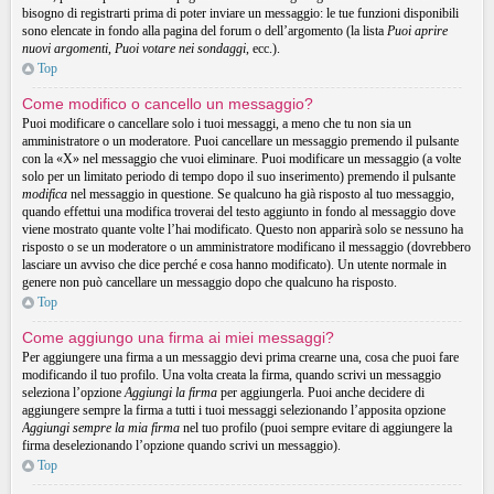
bisogno di registrarti prima di poter inviare un messaggio: le tue funzioni disponibili
sono elencate in fondo alla pagina del forum o dell’argomento (la lista
Puoi aprire
nuovi argomenti
,
Puoi votare nei sondaggi
, ecc.).
Top
Come modifico o cancello un messaggio?
Puoi modificare o cancellare solo i tuoi messaggi, a meno che tu non sia un
amministratore o un moderatore. Puoi cancellare un messaggio premendo il pulsante
con la «X» nel messaggio che vuoi eliminare. Puoi modificare un messaggio (a volte
solo per un limitato periodo di tempo dopo il suo inserimento) premendo il pulsante
modifica
nel messaggio in questione. Se qualcuno ha già risposto al tuo messaggio,
quando effettui una modifica troverai del testo aggiunto in fondo al messaggio dove
viene mostrato quante volte l’hai modificato. Questo non apparirà solo se nessuno ha
risposto o se un moderatore o un amministratore modificano il messaggio (dovrebbero
lasciare un avviso che dice perché e cosa hanno modificato). Un utente normale in
genere non può cancellare un messaggio dopo che qualcuno ha risposto.
Top
Come aggiungo una firma ai miei messaggi?
Per aggiungere una firma a un messaggio devi prima crearne una, cosa che puoi fare
modificando il tuo profilo. Una volta creata la firma, quando scrivi un messaggio
seleziona l’opzione
Aggiungi la firma
per aggiungerla. Puoi anche decidere di
aggiungere sempre la firma a tutti i tuoi messaggi selezionando l’apposita opzione
Aggiungi sempre la mia firma
nel tuo profilo (puoi sempre evitare di aggiungere la
firma deselezionando l’opzione quando scrivi un messaggio).
Top