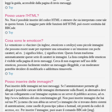
leggi la guida, accessibile dalla pagina di invio messaggi.
Top
Posso usare l’HTML?
No. Non è possibile inserire del codice HTML e ottenere che sia interpretato come tale
in questo forum. La maggior parte delle funzioni dell’HTML può essere sostituita dal
BBCode.
Top
Cosa sono le emoticon?
Le «emoticon» o «faccine» (in inglese,
emoticons
o
smileys
) sono piccole immagini
che possono essere usate per esprimere una sensazione o un’emozione con pochi
caratteri; ad es. :) significa felice, :( significa triste. Questo forum trasforma
automaticamente queste serie di caratteri in immagini. La lista completa delle emoticon
è visibile nella pagina di invio messaggi. Cerca di non esagerare nell’uso delle
emoticon, possono facilmente rendere un messaggio illeggibile, e un moderatore
potrebbe decidere di modificarlo o addirittura rimuoverlo.
Top
Posso inserire delle immagini?
Puoi inserire delle immagini nei tuoi messaggi. Se l’amministratore permette gli
allegati è possibile caricare delle immagini direttamente sulla Board, in alternativa devi
fare un collegamento a un’immagine ospitata su un server di pubblico accesso, ad es.
http://www.indirizzo-del-sito.com/immagine.gif. Non puoi inserire immagini che hai
sul tuo PC (a meno che non abbia un server!) o immagini che si trovano dietro sistemi
di autenticazione, come caselle di posta tipo yahoo o hotmail, siti protetti da codici di
accesso, ecc. Per inserire l’immagine, puoi usare il comando BBCode [img].