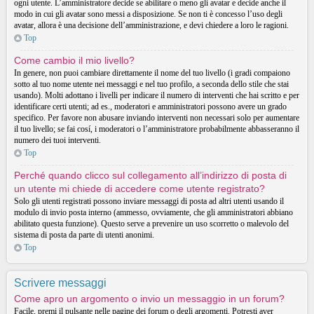
ogni utente. L’amministratore decide se abilitare o meno gli avatar e decide anche il
modo in cui gli avatar sono messi a disposizione. Se non ti è concesso l’uso degli
avatar, allora è una decisione dell’amministrazione, e devi chiedere a loro le ragioni.
Top
Come cambio il mio livello?
In genere, non puoi cambiare direttamente il nome del tuo livello (i gradi compaiono
sotto al tuo nome utente nei messaggi e nel tuo profilo, a seconda dello stile che stai
usando). Molti adottano i livelli per indicare il numero di interventi che hai scritto e per
identificare certi utenti; ad es., moderatori e amministratori possono avere un grado
specifico. Per favore non abusare inviando interventi non necessari solo per aumentare
il tuo livello; se fai cosí, i moderatori o l’amministratore probabilmente abbasseranno il
numero dei tuoi interventi.
Top
Perché quando clicco sul collegamento all’indirizzo di posta di
un utente mi chiede di accedere come utente registrato?
Solo gli utenti registrati possono inviare messaggi di posta ad altri utenti usando il
modulo di invio posta interno (ammesso, ovviamente, che gli amministratori abbiano
abilitato questa funzione). Questo serve a prevenire un uso scorretto o malevolo del
sistema di posta da parte di utenti anonimi.
Top
Scrivere messaggi
Come apro un argomento o invio un messaggio in un forum?
Facile, premi il pulsante nelle pagine dei forum o degli argomenti. Potresti aver