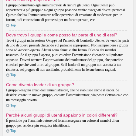
I gruppi permettono agli amministratori di riunire gli utenti. Ogni utente può
appartenere a piú gruppi e a ogni gruppo possono venire assegnati diversi permessi.
Questo facilita l’amministratore nelle operazioni di creazione di moderatori per un
forum, o di concessione di permessi per un forum privato, ecc.
Top
Dove trovo i gruppi e come posso far parte di uno di essi?
Trovi i gruppi nella sezione
Gruppi
nel Pannello di Controllo Utente. Se vuoi far parte
di uno di questi procedi cliccando sul pulsante appropriato. Non sempre però i gruppi
sono ad
accesso aperto
. Alcuni sono chiusi e altri hanno l’elenco dei membri
nascosto. Se il gruppo è aperto, puoi chiedere l’ammissione cliccando sul pulsante
apposito. Dovrai ottenere l’approvazione del moderatore del gruppo, che potrebbe
chiederti perché vuoi unirti al gruppo. Se il leader di un gruppo non accetta la tua
richiesta, sei pregato di non assillarlo: probabilmente ha le sue buone ragioni.
Top
Come divento leader di un gruppo?
I gruppi vengono creati dall’amministratore, che ne stabilisce anche il leader. Se
desideri creare un nuovo gruppo, contatta l’amministratore, via posta elettronica o con
un messaggio privato.
Top
Perché alcuni gruppi di utenti appaiono in colori differenti?
È possibile per l’amministratore del forum assegnare un colore ai membri di un
gruppo per rendere piú semplice identificarli.
Top