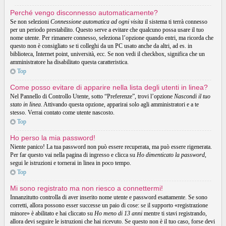
Perché vengo disconnesso automaticamente?
Se non selezioni
Connessione automatica ad ogni visita
il sistema ti terrà connesso
per un periodo prestabilito. Questo serve a evitare che qualcuno possa usare il tuo
nome utente. Per rimanere connesso, seleziona l’opzione quando entri, ma ricorda che
questo non è consigliato se ti colleghi da un PC usato anche da altri, ad es. in
biblioteca, Internet point, università, ecc. Se non vedi il checkbox, significa che un
amministratore ha disabilitato questa caratteristica.
Top
Come posso evitare di apparire nella lista degli utenti in linea?
Nel Pannello di Controllo Utente, sotto “Preferenze”, trovi l’opzione
Nascondi il tuo
stato in linea
. Attivando questa opzione, apparirai solo agli amministratori e a te
stesso. Verrai contato come utente nascosto.
Top
Ho perso la mia password!
Niente panico! La tua password non può essere recuperata, ma può essere rigenerata.
Per far questo vai nella pagina di ingresso e clicca su
Ho dimenticato la password
,
segui le istruzioni e tornerai in linea in poco tempo.
Top
Mi sono registrato ma non riesco a connettermi!
Innanzitutto controlla di aver inserito nome utente e password esattamente. Se sono
corretti, allora possono esser successe un paio di cose: se il supporto «registrazione
minore» è abilitato e hai cliccato su
Ho meno di 13 anni
mentre ti stavi registrando,
allora devi seguire le istruzioni che hai ricevuto. Se questo non è il tuo caso, forse devi