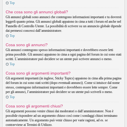
Top
Che cosa sono gli annunci globali?
Gli annunci globali sono annunci che contengono informazioni importanti e tu dovresti
leggerli quanto prima. Gli annunci globali appaiono in cima a tutti i forum ed anche nel
Pannello di Controllo Utente. La possibilità di scrivere su un annuncio globale dipende
dai permessi concessi dall’amministratore.
Top
Cosa sono gli annunci?
Gli annunci contengono spesso informazioni importanti e dovrebbero essere letti
prima possibile. Gli annunci appaiono in cima a ogni pagina del forum in cui sono stati
scritti. L’amministratore può decidere se un utente può scrivere annunci o meno.
Top
Cosa sono gli argomenti importanti?
Gli argomenti importanti (in inglese, Sticky Topics) appaiono in cima alla prima pagina
del forum in cui sono stati scritti (dopo eventuali annunci). Come si intuisce dal nome
stesso, contengono informazioni importanti e dovrebbero essere lette sempre. Come
per gli annunci, l’amministratore può decidere se un utente può scriverli o meno.
Top
Cosa sono gli argomenti chiusi?
Gli argomenti possono venire chiusi dai moderatori o dall’amministratore. Non è
possibile rispondere ad un argomento chiuso cosí come i sondaggi chiusi terminano
automaticamente. Un argomento può venir chiuso per varie ragioni, ad es. se
contravviene ai Termini di Utilizzo.