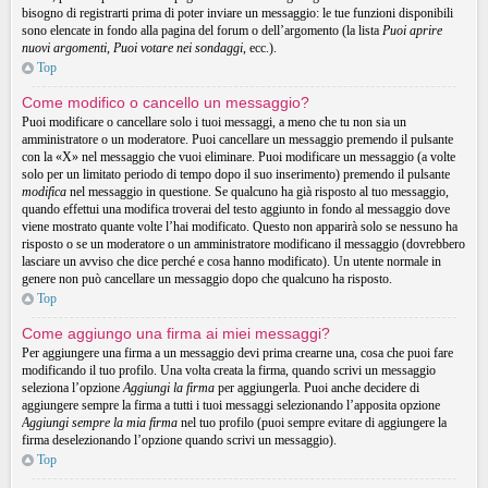
bisogno di registrarti prima di poter inviare un messaggio: le tue funzioni disponibili
sono elencate in fondo alla pagina del forum o dell’argomento (la lista
Puoi aprire
nuovi argomenti
,
Puoi votare nei sondaggi
, ecc.).
Top
Come modifico o cancello un messaggio?
Puoi modificare o cancellare solo i tuoi messaggi, a meno che tu non sia un
amministratore o un moderatore. Puoi cancellare un messaggio premendo il pulsante
con la «X» nel messaggio che vuoi eliminare. Puoi modificare un messaggio (a volte
solo per un limitato periodo di tempo dopo il suo inserimento) premendo il pulsante
modifica
nel messaggio in questione. Se qualcuno ha già risposto al tuo messaggio,
quando effettui una modifica troverai del testo aggiunto in fondo al messaggio dove
viene mostrato quante volte l’hai modificato. Questo non apparirà solo se nessuno ha
risposto o se un moderatore o un amministratore modificano il messaggio (dovrebbero
lasciare un avviso che dice perché e cosa hanno modificato). Un utente normale in
genere non può cancellare un messaggio dopo che qualcuno ha risposto.
Top
Come aggiungo una firma ai miei messaggi?
Per aggiungere una firma a un messaggio devi prima crearne una, cosa che puoi fare
modificando il tuo profilo. Una volta creata la firma, quando scrivi un messaggio
seleziona l’opzione
Aggiungi la firma
per aggiungerla. Puoi anche decidere di
aggiungere sempre la firma a tutti i tuoi messaggi selezionando l’apposita opzione
Aggiungi sempre la mia firma
nel tuo profilo (puoi sempre evitare di aggiungere la
firma deselezionando l’opzione quando scrivi un messaggio).
Top