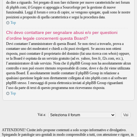
da dire a riguardo. Sei pregato di non fare richieste per nuove caratteristiche nei forum
di phpbb.com; il Gruppo si appoggia a Sourceforge per la gestione di nuove
funzionalità. Leggi il forum e cerca di capire, se vengono spiegate, quali sono le nostre
posizioni a proposito di quella caratteristica e segui la procedura data.
Top
Chi devo contattare per segnalare abusi e/o per questioni
d’ordine legale concernenti questa Board?
Devi contattare l’amministratore di questa Board. Se non riesci a trovarlo, prova a
contattare uno dei moderatori e chiedi a chi puoi rivolgerti. Se ancora non ottieni
risposta, puoi contattare il proprietario del dominio (fai una ricerca con
whois
) oppure,
se la Board è ospitata da un servizio gratuito (ad es. yahoo, free.fr, f2s.com, ecc.),
l’amministratore di tale servizio. Nota che il phpBB Group non ha assolutamente alcun
controllo e non può essere ritenuto responsabile di come, dove e da chi viene utilizzata
questa Board. È assolutamente inutile contattare il phpBB Group in relazione a
qualsiasi questione legale non direttamente collegata al sito phpbb.com o al software
phpBB stesso. I messaggi di posta elettronica inviati al phpBB Group riguardanti
l’uso da parte di terzi di questo programma non riceveranno risposta.
Top
Vai a:
ATTENZIONE! Cistite.info propone contenuti a solo scopo informativo e divulgativo.
Spiegando le patologie uro-genitali in modo comprensibile a tutti, con attenzione e rigore, in