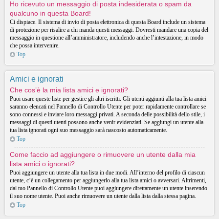
Ho ricevuto un messaggio di posta indesiderata o spam da
qualcuno in questa Board!
Ci dispiace. Il sistema di invio di posta elettronica di questa Board include un sistema
di protezione per risalire a chi manda questi messaggi. Dovresti mandare una copia del
messaggio in questione all’amministratore, includendo anche l’intestazione, in modo
che possa intervenire.
Top
Amici e ignorati
Che cos’è la mia lista amici e ignorati?
Puoi usare queste liste per gestire gli altri iscritti. Gli utenti aggiunti alla tua lista amici
saranno elencati nel Pannello di Controllo Utente per poter rapidamente controllare se
sono connessi e inviare loro messaggi privati. A seconda delle possibilità dello stile, i
messaggi di questi utenti possono anche venir evidenziati. Se aggiungi un utente alla
tua lista ignorati ogni suo messaggio sarà nascosto automaticamente.
Top
Come faccio ad aggiungere o rimuovere un utente dalla mia
lista amici o ignorati?
Puoi aggiungere un utente alla tua lista in due modi. All’interno del profilo di ciascun
utente, c’è un collegamento per aggiungerlo alla tua lista amici o avversari. Altrimenti,
dal tuo Pannello di Controllo Utente puoi aggiungere direttamente un utente inserendo
il suo nome utente. Puoi anche rimuovere un utente dalla lista dalla stessa pagina.
Top