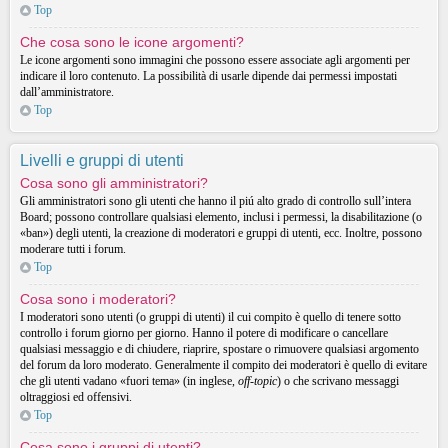
Top
Che cosa sono le icone argomenti?
Le icone argomenti sono immagini che possono essere associate agli argomenti per
indicare il loro contenuto. La possibilità di usarle dipende dai permessi impostati
dall’amministratore.
Top
Livelli e gruppi di utenti
Cosa sono gli amministratori?
Gli amministratori sono gli utenti che hanno il piú alto grado di controllo sull’intera
Board; possono controllare qualsiasi elemento, inclusi i permessi, la disabilitazione (o
«ban») degli utenti, la creazione di moderatori e gruppi di utenti, ecc. Inoltre, possono
moderare tutti i forum.
Top
Cosa sono i moderatori?
I moderatori sono utenti (o gruppi di utenti) il cui compito è quello di tenere sotto
controllo i forum giorno per giorno. Hanno il potere di modificare o cancellare
qualsiasi messaggio e di chiudere, riaprire, spostare o rimuovere qualsiasi argomento
del forum da loro moderato. Generalmente il compito dei moderatori è quello di evitare
che gli utenti vadano «fuori tema» (in inglese,
off-topic
) o che scrivano messaggi
oltraggiosi ed offensivi.
Top
Cosa sono i gruppi di utenti?