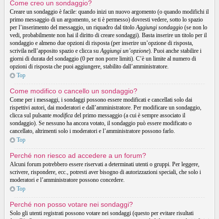
Come creo un sondaggio?
Creare un sondaggio è facile: quando inizi un nuovo argomento (o quando modifichi il
primo messaggio di un argomento, se ti è permesso) dovresti vedere, sotto lo spazio
per l’inserimento del messaggio, un riquadro dal titolo
Aggiungi sondaggio
(se non lo
vedi, probabilmente non hai il diritto di creare sondaggi). Basta inserire un titolo per il
sondaggio e almeno due opzioni di risposta (per inserire un’opzione di risposta,
scrivila nell’apposito spazio e clicca su
Aggiungi un’opzione
). Puoi anche stabilire i
giorni di durata del sondaggio (0 per non porre limiti). C’è un limite al numero di
opzioni di risposta che puoi aggiungere, stabilito dall’amministratore.
Top
Come modifico o cancello un sondaggio?
Come per i messaggi, i sondaggi possono essere modificati e cancellati solo dai
rispettivi autori, dai moderatori e dall’amministratore. Per modificare un sondaggio,
clicca sul pulsante
modifica
del primo messaggio (a cui è sempre associato il
sondaggio). Se nessuno ha ancora votato, il sondaggio può essere modificato o
cancellato, altrimenti solo i moderatori e l’amministratore possono farlo.
Top
Perché non riesco ad accedere a un forum?
Alcuni forum potrebbero essere riservati a determinati utenti o gruppi. Per leggere,
scrivere, rispondere, ecc., potresti aver bisogno di autorizzazioni speciali, che solo i
moderatori e l’amministratore possono concedere.
Top
Perché non posso votare nei sondaggi?
Solo gli utenti registrati possono votare nei sondaggi (questo per evitare risultati