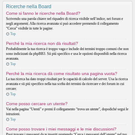
Ricerche nella Board
Come si fanno le ricerche nella Board?
Scrivendo una parola chiave nel riquadro di ricerca visibile nell’indice, nei forum e
negli argomenti. Alla ricerca avanzata si può accedere premendo il collegamento
“Cerca” visibile in tutte le pagine.
Top
Perché la mia ricerca non dà risultati?
Probabilmente la tua ricerca è troppo vaga e include dei termini troppo comuni che non
sono indicizzati da phpBB3. Sii piú specifico e usa le opzioni disponibili nella ricerca
avanzata.
Top
Perché la mia ricerca dà come risultato una pagina vuota?
La tua ricerca ha dato troppi risultati per le capacità di calcolo del server. Usa la ricerca
avanzata e sii piú specifico nella tua scelta dei termini da ricercare e dei forum in cui
cercare.
Top
Come posso cercare un utente?
Vai nella pagina “Utenti” e premi il collegamento “trova un utente”, dopodiché segui le
istruzioni.
Top
Come posso trovare i miei messaggi e le mie discussioni?
Puoi trovare i messaggi da te inseriti premendo “Cerca i messaggi dell’utente” nel tuo