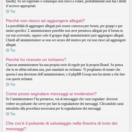
fasulli). Se sei registrato e comunque non riesci a votare, probabilmente non hai i diritti
d’accesso appropriati.
Top
Perché non riesco ad aggiungere allegati?
La possibilità di aggiungere allegati può essere concessa per forum, per gruppi o per
utenti specifici. L’amministratore potrebbe non aver permesso allegati per il forum in
cui stai scrivendo, oppure solo il gruppo degli amministratori può aggiungere allegati.
Chiedi all’amministratore se non sei sicuro del motivo per cui non riesci ad aggiungere
allegati.
Top
Perché ho ricevuto un richiamo?
Ciascun amministratore ha una propria serie di regole per la propria Board. Se pensa
che tu ne abbia infranta una, può mandarti un richiamo. Ti preghiamo di notare che
questa è una decisione dell’amministratore, e il phpBB Group non ha niente a che fare
con questi richiami.
Top
Come posso segnalare messaggi ai moderatori?
Se l’amministratore l’ha permesso, vai al messaggio che vuoi segnalare: dovresti
vedere un pulsante che serve per fare la segnalazione dei messaggi. Cliccandolo sarai
introdotto alla procedura necessaria per la segnalazione dei messaggi.
Top
Che cos’è il pulsante di salvataggio nella finestra di invio dei
messaggi?