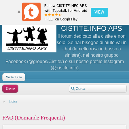
Follow CISTITE.INFO APS
with Tapatalk for Android
VIEW
FREE - on Google Play
CISTITE.INFO APS
Il forum dedicato alla cistite e non
solo. Se hai bisogno di aiuto vai in
chat (fumetto rosa in basso a
sinistra), nel nostro gruppo
Facebook (@groups/Cistite/) o sul nostro profilo Instagram
(@cistite.info)
Visita il sito
Utente
Indice
FAQ (Domande Frequenti)