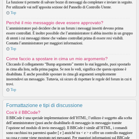
La funzione ti permette di salvare bozze di messaggi da completare e inviare in seguito.
Per utilizzarle vai nell’apposita sezione del Pannello di Controllo Utente.
Top
Perché il mio messaggio deve essere approvato?
L’amministratore può decidere che in un forum i messaggi inseriti devono prima
essere controllati. È inoltre possibile che l’amministratore ti abbia inserito in un gruppo
di utenti i cui messaggi ritiene che vadano controllati prima di essere resi visibili.
Contatta l’amministratore per maggiori informazioni.
Top
Come faccio a spostare in cima un mio argomento?
Cliccando il collegamento “Bump argomento” mentre lo stai leggendo, puoi spostarlo
in cima alla lista, nella prima pagina. Se non lo vedi, significa che questa opzione è
disabilitata. È anche possibile spostare in cima gli argomenti semplicemente
inserendovi un messaggio. Tuttavia, sii sicuro di rispettare le regole del forum in cui ti
trovi.
Top
Formattazione e tipi di discussione
Cos’è il BBCode?
Il BBCode è una speciale implementazione dell’HTML; l’utilizzo è soggetto alla scelta
dell’amministratore (puoi anche disabilitarlo di messaggio in messaggio tramite
l’opzione nel modulo di invio messaggi). Il BBCode è simile all’HTML, i comandi
sono racchiusi tra parentesi quadre [ e ] anziché tra < e > e offre un controllo maggiore
su cosa e come viene mostrato nei messaggi. Per maggiori informazioni sul BBCode