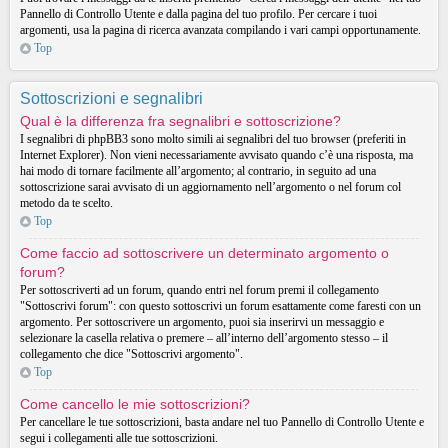
Pannello di Controllo Utente e dalla pagina del tuo profilo. Per cercare i tuoi
argomenti, usa la pagina di ricerca avanzata compilando i vari campi opportunamente.
Top
Sottoscrizioni e segnalibri
Qual è la differenza fra segnalibri e sottoscrizione?
I segnalibri di phpBB3 sono molto simili ai segnalibri del tuo browser (preferiti in
Internet Explorer). Non vieni necessariamente avvisato quando c’è una risposta, ma
hai modo di tornare facilmente all’argomento; al contrario, in seguito ad una
sottoscrizione sarai avvisato di un aggiornamento nell’argomento o nel forum col
metodo da te scelto.
Top
Come faccio ad sottoscrivere un determinato argomento o
forum?
Per sottoscriverti ad un forum, quando entri nel forum premi il collegamento
"Sottoscrivi forum": con questo sottoscrivi un forum esattamente come faresti con un
argomento. Per sottoscrivere un argomento, puoi sia inserirvi un messaggio e
selezionare la casella relativa o premere – all’interno dell’argomento stesso – il
collegamento che dice "Sottoscrivi argomento".
Top
Come cancello le mie sottoscrizioni?
Per cancellare le tue sottoscrizioni, basta andare nel tuo Pannello di Controllo Utente e
segui i collegamenti alle tue sottoscrizioni.