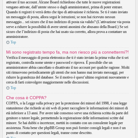
attivare il tuo account. Alcune Board richiedono che tutte le nuove registrazioni
vengano attivate, dall’utente stesso o dagli amministratori, prima di poter entrare.
Quando ti registri ti verrà detto che tipo di attivazione è richiesta. Se ti è stato inviato
un messaggio di posta, allora segui le istruzioni; se non hai ricevuto nessun
messaggio... sei sicuro che il tuo indirizzo di posta sia valido? (L’attivazione via posta
serve a ridurre la possibilità di avere utenti anonimi che abusano della Board.) Se sei
sicuro che l’indirizzo di posta che hai usato sia corretto, allora prova a contattare un
amministratore.
Top
Mi sono registrato tempo fa, ma non riesco piú a connettermi?!
Verifica il messaggio di posta elettronica che ti è stato inviato la prima volta che ti sei
registrato, controlla nome utente e password e riprova. È possibile che un
amministratore abbia cancellato o disattivato il tuo account per qualche ragione. Molti
siti rimuovono periodicamente gli utenti che non hanno mai inviato messaggi, per
ridurre la grandezza del database. Se il motivo è quest’ultimo registrati nuovamente e
cerca di farti coinvolgere maggiormente nelle discussioni.
Top
Che cosa è COPPA?
COPPA, o la Legge sulla privacy per la protezione dei minori del 1998, è una legge
statunitense che richiede ai siti web di poter raccogliere le informazioni dei minori di
età inferiore a 13 anni. Per avere tale consenso serve una richiesta scritta da parte del
genitore o tutore legale, permettendo la registrazione delle informazioni scritte dal
minore. Se hai dubbi o incertezze, mettiti in contatto con un consulente legale per
assistenza. Nota bene che phpBB Group non può fornire consigli legali e non è un
punto di contatto per questioni legali, tranne come descritto.