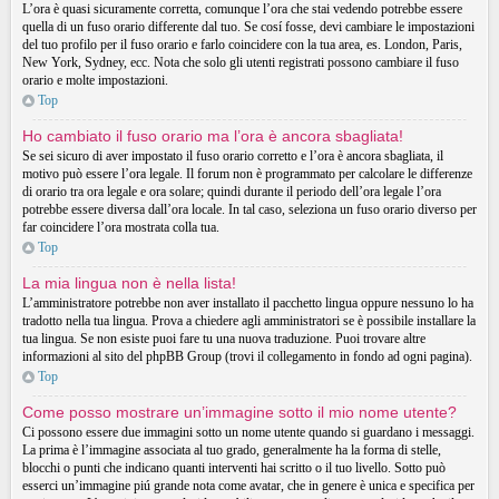
L’ora è quasi sicuramente corretta, comunque l’ora che stai vedendo potrebbe essere
quella di un fuso orario differente dal tuo. Se cosí fosse, devi cambiare le impostazioni
del tuo profilo per il fuso orario e farlo coincidere con la tua area, es. London, Paris,
New York, Sydney, ecc. Nota che solo gli utenti registrati possono cambiare il fuso
orario e molte impostazioni.
Top
Ho cambiato il fuso orario ma l’ora è ancora sbagliata!
Se sei sicuro di aver impostato il fuso orario corretto e l’ora è ancora sbagliata, il
motivo può essere l’ora legale. Il forum non è programmato per calcolare le differenze
di orario tra ora legale e ora solare; quindi durante il periodo dell’ora legale l’ora
potrebbe essere diversa dall’ora locale. In tal caso, seleziona un fuso orario diverso per
far coincidere l’ora mostrata colla tua.
Top
La mia lingua non è nella lista!
L’amministratore potrebbe non aver installato il pacchetto lingua oppure nessuno lo ha
tradotto nella tua lingua. Prova a chiedere agli amministratori se è possibile installare la
tua lingua. Se non esiste puoi fare tu una nuova traduzione. Puoi trovare altre
informazioni al sito del phpBB Group (trovi il collegamento in fondo ad ogni pagina).
Top
Come posso mostrare un’immagine sotto il mio nome utente?
Ci possono essere due immagini sotto un nome utente quando si guardano i messaggi.
La prima è l’immagine associata al tuo grado, generalmente ha la forma di stelle,
blocchi o punti che indicano quanti interventi hai scritto o il tuo livello. Sotto può
esserci un’immagine piú grande nota come avatar, che in genere è unica e specifica per