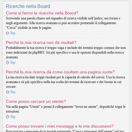
Ricerche nella Board
Come si fanno le ricerche nella Board?
Scrivendo una parola chiave nel riquadro di ricerca visibile nell’indice, nei forum e
negli argomenti. Alla ricerca avanzata si può accedere premendo il collegamento
“Cerca” visibile in tutte le pagine.
Top
Perché la mia ricerca non dà risultati?
Probabilmente la tua ricerca è troppo vaga e include dei termini troppo comuni che non
sono indicizzati da phpBB3. Sii piú specifico e usa le opzioni disponibili nella ricerca
avanzata.
Top
Perché la mia ricerca dà come risultato una pagina vuota?
La tua ricerca ha dato troppi risultati per le capacità di calcolo del server. Usa la ricerca
avanzata e sii piú specifico nella tua scelta dei termini da ricercare e dei forum in cui
cercare.
Top
Come posso cercare un utente?
Vai nella pagina “Utenti” e premi il collegamento “trova un utente”, dopodiché segui le
istruzioni.
Top
Come posso trovare i miei messaggi e le mie discussioni?
Puoi trovare i messaggi da te inseriti premendo “Cerca i messaggi dell’utente” nel tuo