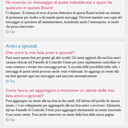
Ho ricevuto un messaggio di posta indesiderata o spam da
qualcuno in questa Board!
Ci dispiace. Il sistema di invio di posta elettronica di questa Board include un sistema
di protezione per risalire a chi manda questi messaggi. Dovresti mandare una copia del
messaggio in questione all’amministratore, includendo anche l’intestazione, in modo
che possa intervenire.
Top
Amici e ignorati
Che cos’è la mia lista amici e ignorati?
Puoi usare queste liste per gestire gli altri iscritti. Gli utenti aggiunti alla tua lista amici
saranno elencati nel Pannello di Controllo Utente per poter rapidamente controllare se
sono connessi e inviare loro messaggi privati. A seconda delle possibilità dello stile, i
messaggi di questi utenti possono anche venir evidenziati. Se aggiungi un utente alla
tua lista ignorati ogni suo messaggio sarà nascosto automaticamente.
Top
Come faccio ad aggiungere o rimuovere un utente dalla mia
lista amici o ignorati?
Puoi aggiungere un utente alla tua lista in due modi. All’interno del profilo di ciascun
utente, c’è un collegamento per aggiungerlo alla tua lista amici o avversari. Altrimenti,
dal tuo Pannello di Controllo Utente puoi aggiungere direttamente un utente inserendo
il suo nome utente. Puoi anche rimuovere un utente dalla lista dalla stessa pagina.
Top