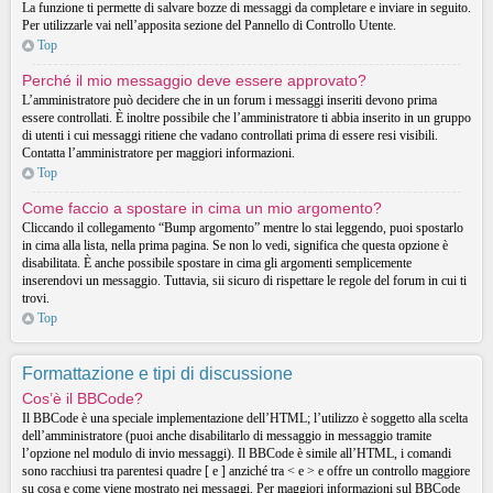
La funzione ti permette di salvare bozze di messaggi da completare e inviare in seguito.
Per utilizzarle vai nell’apposita sezione del Pannello di Controllo Utente.
Top
Perché il mio messaggio deve essere approvato?
L’amministratore può decidere che in un forum i messaggi inseriti devono prima
essere controllati. È inoltre possibile che l’amministratore ti abbia inserito in un gruppo
di utenti i cui messaggi ritiene che vadano controllati prima di essere resi visibili.
Contatta l’amministratore per maggiori informazioni.
Top
Come faccio a spostare in cima un mio argomento?
Cliccando il collegamento “Bump argomento” mentre lo stai leggendo, puoi spostarlo
in cima alla lista, nella prima pagina. Se non lo vedi, significa che questa opzione è
disabilitata. È anche possibile spostare in cima gli argomenti semplicemente
inserendovi un messaggio. Tuttavia, sii sicuro di rispettare le regole del forum in cui ti
trovi.
Top
Formattazione e tipi di discussione
Cos’è il BBCode?
Il BBCode è una speciale implementazione dell’HTML; l’utilizzo è soggetto alla scelta
dell’amministratore (puoi anche disabilitarlo di messaggio in messaggio tramite
l’opzione nel modulo di invio messaggi). Il BBCode è simile all’HTML, i comandi
sono racchiusi tra parentesi quadre [ e ] anziché tra < e > e offre un controllo maggiore
su cosa e come viene mostrato nei messaggi. Per maggiori informazioni sul BBCode