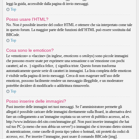
leggi la guida, accessibile dalla pagina di invio messaggi.
Top
Posso usare l’HTML?
No. Non è possibile inserire del codice HTML e ottenere che sia interpretato come tale
in questo forum. La maggior parte delle funzioni dell’HTML può essere sostituita dal
BBCode.
Top
Cosa sono le emoticon?
Le «emoticon» o «faccine» (in inglese,
emoticons
o
smileys
) sono piccole immagini
che possono essere usate per esprimere una sensazione o un’emozione con pochi
caratteri; ad es. :) significa felice, :( significa triste. Questo forum trasforma
automaticamente queste serie di caratteri in immagini. La lista completa delle emoticon
è visibile nella pagina di invio messaggi. Cerca di non esagerare nell’uso delle
emoticon, possono facilmente rendere un messaggio illeggibile, e un moderatore
potrebbe decidere di modificarlo o addirittura rimuoverlo.
Top
Posso inserire delle immagini?
Puoi inserire delle immagini nei tuoi messaggi. Se l’amministratore permette gli
allegati è possibile caricare delle immagini direttamente sulla Board, in alternativa devi
fare un collegamento a un’immagine ospitata su un server di pubblico accesso, ad es.
http://www.indirizzo-del-sito.com/immagine.gif. Non puoi inserire immagini che hai
sul tuo PC (a meno che non abbia un server!) o immagini che si trovano dietro sistemi
di autenticazione, come caselle di posta tipo yahoo o hotmail, siti protetti da codici di
accesso, ecc. Per inserire l’immagine, puoi usare il comando BBCode [img].