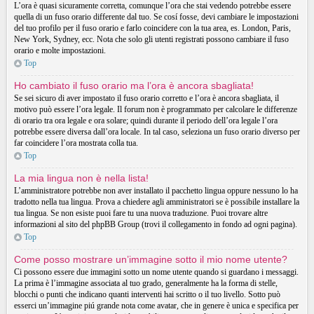
L’ora è quasi sicuramente corretta, comunque l’ora che stai vedendo potrebbe essere
quella di un fuso orario differente dal tuo. Se cosí fosse, devi cambiare le impostazioni
del tuo profilo per il fuso orario e farlo coincidere con la tua area, es. London, Paris,
New York, Sydney, ecc. Nota che solo gli utenti registrati possono cambiare il fuso
orario e molte impostazioni.
Top
Ho cambiato il fuso orario ma l’ora è ancora sbagliata!
Se sei sicuro di aver impostato il fuso orario corretto e l’ora è ancora sbagliata, il
motivo può essere l’ora legale. Il forum non è programmato per calcolare le differenze
di orario tra ora legale e ora solare; quindi durante il periodo dell’ora legale l’ora
potrebbe essere diversa dall’ora locale. In tal caso, seleziona un fuso orario diverso per
far coincidere l’ora mostrata colla tua.
Top
La mia lingua non è nella lista!
L’amministratore potrebbe non aver installato il pacchetto lingua oppure nessuno lo ha
tradotto nella tua lingua. Prova a chiedere agli amministratori se è possibile installare la
tua lingua. Se non esiste puoi fare tu una nuova traduzione. Puoi trovare altre
informazioni al sito del phpBB Group (trovi il collegamento in fondo ad ogni pagina).
Top
Come posso mostrare un’immagine sotto il mio nome utente?
Ci possono essere due immagini sotto un nome utente quando si guardano i messaggi.
La prima è l’immagine associata al tuo grado, generalmente ha la forma di stelle,
blocchi o punti che indicano quanti interventi hai scritto o il tuo livello. Sotto può
esserci un’immagine piú grande nota come avatar, che in genere è unica e specifica per