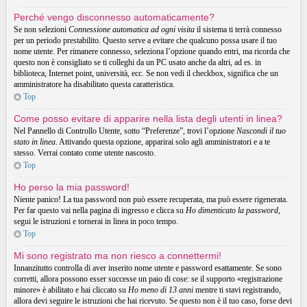
Perché vengo disconnesso automaticamente?
Se non selezioni
Connessione automatica ad ogni visita
il sistema ti terrà connesso
per un periodo prestabilito. Questo serve a evitare che qualcuno possa usare il tuo
nome utente. Per rimanere connesso, seleziona l’opzione quando entri, ma ricorda che
questo non è consigliato se ti colleghi da un PC usato anche da altri, ad es. in
biblioteca, Internet point, università, ecc. Se non vedi il checkbox, significa che un
amministratore ha disabilitato questa caratteristica.
Top
Come posso evitare di apparire nella lista degli utenti in linea?
Nel Pannello di Controllo Utente, sotto “Preferenze”, trovi l’opzione
Nascondi il tuo
stato in linea
. Attivando questa opzione, apparirai solo agli amministratori e a te
stesso. Verrai contato come utente nascosto.
Top
Ho perso la mia password!
Niente panico! La tua password non può essere recuperata, ma può essere rigenerata.
Per far questo vai nella pagina di ingresso e clicca su
Ho dimenticato la password
,
segui le istruzioni e tornerai in linea in poco tempo.
Top
Mi sono registrato ma non riesco a connettermi!
Innanzitutto controlla di aver inserito nome utente e password esattamente. Se sono
corretti, allora possono esser successe un paio di cose: se il supporto «registrazione
minore» è abilitato e hai cliccato su
Ho meno di 13 anni
mentre ti stavi registrando,
allora devi seguire le istruzioni che hai ricevuto. Se questo non è il tuo caso, forse devi