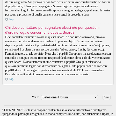
da dire a riguardo. Sei pregato di non fare richieste per nuove caratteristiche nei forum
di phpbb.com; il Gruppo si appoggia a Sourceforge per la gestione di nuove
funzionalità. Leggi il forum e cerca di capire, se vengono spiegate, quali sono le nostre
posizioni a proposito di quella caratteristica e segui la procedura data.
Top
Chi devo contattare per segnalare abusi e/o per questioni
d’ordine legale concernenti questa Board?
Devi contattare l’amministratore di questa Board. Se non riesci a trovarlo, prova a
contattare uno dei moderatori e chiedi a chi puoi rivolgerti. Se ancora non ottieni
risposta, puoi contattare il proprietario del dominio (fai una ricerca con
whois
) oppure,
se la Board è ospitata da un servizio gratuito (ad es. yahoo, free.fr, f2s.com, ecc.),
l’amministratore di tale servizio. Nota che il phpBB Group non ha assolutamente alcun
controllo e non può essere ritenuto responsabile di come, dove e da chi viene utilizzata
questa Board. È assolutamente inutile contattare il phpBB Group in relazione a
qualsiasi questione legale non direttamente collegata al sito phpbb.com o al software
phpBB stesso. I messaggi di posta elettronica inviati al phpBB Group riguardanti
l’uso da parte di terzi di questo programma non riceveranno risposta.
Top
Vai a:
ATTENZIONE! Cistite.info propone contenuti a solo scopo informativo e divulgativo.
Spiegando le patologie uro-genitali in modo comprensibile a tutti, con attenzione e rigore, in