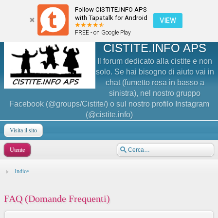
Follow CISTITE.INFO APS
with Tapatalk for Android
VIEW
FREE - on Google Play
CISTITE.INFO APS
Il forum dedicato alla cistite e non
solo. Se hai bisogno di aiuto vai in
chat (fumetto rosa in basso a
sinistra), nel nostro gruppo
Facebook (@groups/Cistite/) o sul nostro profilo Instagram
(@cistite.info)
Visita il sito
Utente
Indice
FAQ (Domande Frequenti)