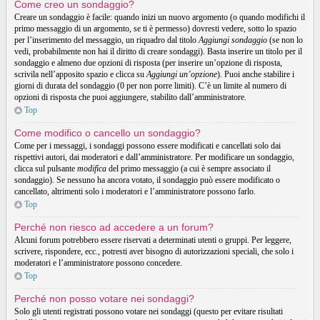
Come creo un sondaggio?
Creare un sondaggio è facile: quando inizi un nuovo argomento (o quando modifichi il
primo messaggio di un argomento, se ti è permesso) dovresti vedere, sotto lo spazio
per l’inserimento del messaggio, un riquadro dal titolo
Aggiungi sondaggio
(se non lo
vedi, probabilmente non hai il diritto di creare sondaggi). Basta inserire un titolo per il
sondaggio e almeno due opzioni di risposta (per inserire un’opzione di risposta,
scrivila nell’apposito spazio e clicca su
Aggiungi un’opzione
). Puoi anche stabilire i
giorni di durata del sondaggio (0 per non porre limiti). C’è un limite al numero di
opzioni di risposta che puoi aggiungere, stabilito dall’amministratore.
Top
Come modifico o cancello un sondaggio?
Come per i messaggi, i sondaggi possono essere modificati e cancellati solo dai
rispettivi autori, dai moderatori e dall’amministratore. Per modificare un sondaggio,
clicca sul pulsante
modifica
del primo messaggio (a cui è sempre associato il
sondaggio). Se nessuno ha ancora votato, il sondaggio può essere modificato o
cancellato, altrimenti solo i moderatori e l’amministratore possono farlo.
Top
Perché non riesco ad accedere a un forum?
Alcuni forum potrebbero essere riservati a determinati utenti o gruppi. Per leggere,
scrivere, rispondere, ecc., potresti aver bisogno di autorizzazioni speciali, che solo i
moderatori e l’amministratore possono concedere.
Top
Perché non posso votare nei sondaggi?
Solo gli utenti registrati possono votare nei sondaggi (questo per evitare risultati