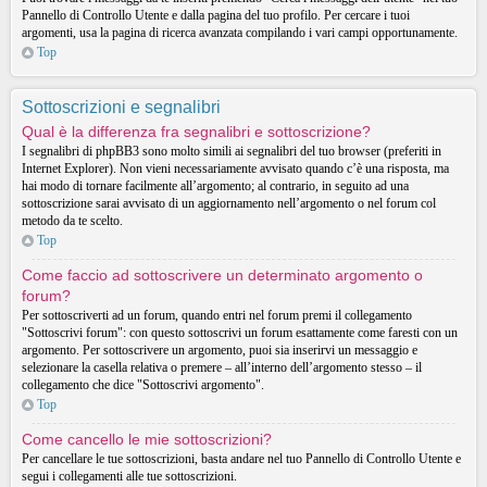
Pannello di Controllo Utente e dalla pagina del tuo profilo. Per cercare i tuoi
argomenti, usa la pagina di ricerca avanzata compilando i vari campi opportunamente.
Top
Sottoscrizioni e segnalibri
Qual è la differenza fra segnalibri e sottoscrizione?
I segnalibri di phpBB3 sono molto simili ai segnalibri del tuo browser (preferiti in
Internet Explorer). Non vieni necessariamente avvisato quando c’è una risposta, ma
hai modo di tornare facilmente all’argomento; al contrario, in seguito ad una
sottoscrizione sarai avvisato di un aggiornamento nell’argomento o nel forum col
metodo da te scelto.
Top
Come faccio ad sottoscrivere un determinato argomento o
forum?
Per sottoscriverti ad un forum, quando entri nel forum premi il collegamento
"Sottoscrivi forum": con questo sottoscrivi un forum esattamente come faresti con un
argomento. Per sottoscrivere un argomento, puoi sia inserirvi un messaggio e
selezionare la casella relativa o premere – all’interno dell’argomento stesso – il
collegamento che dice "Sottoscrivi argomento".
Top
Come cancello le mie sottoscrizioni?
Per cancellare le tue sottoscrizioni, basta andare nel tuo Pannello di Controllo Utente e
segui i collegamenti alle tue sottoscrizioni.