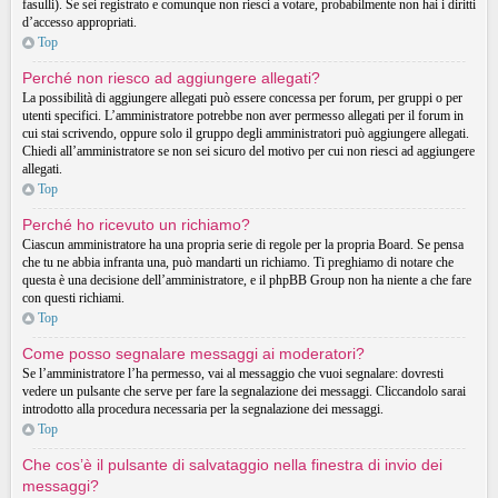
fasulli). Se sei registrato e comunque non riesci a votare, probabilmente non hai i diritti
d’accesso appropriati.
Top
Perché non riesco ad aggiungere allegati?
La possibilità di aggiungere allegati può essere concessa per forum, per gruppi o per
utenti specifici. L’amministratore potrebbe non aver permesso allegati per il forum in
cui stai scrivendo, oppure solo il gruppo degli amministratori può aggiungere allegati.
Chiedi all’amministratore se non sei sicuro del motivo per cui non riesci ad aggiungere
allegati.
Top
Perché ho ricevuto un richiamo?
Ciascun amministratore ha una propria serie di regole per la propria Board. Se pensa
che tu ne abbia infranta una, può mandarti un richiamo. Ti preghiamo di notare che
questa è una decisione dell’amministratore, e il phpBB Group non ha niente a che fare
con questi richiami.
Top
Come posso segnalare messaggi ai moderatori?
Se l’amministratore l’ha permesso, vai al messaggio che vuoi segnalare: dovresti
vedere un pulsante che serve per fare la segnalazione dei messaggi. Cliccandolo sarai
introdotto alla procedura necessaria per la segnalazione dei messaggi.
Top
Che cos’è il pulsante di salvataggio nella finestra di invio dei
messaggi?