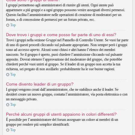
I gruppi permettono agli amministratori di riunire gli utenti. Ogni utente può
appartenere a piú gruppi e a ogni gruppo possono venire assegnati diversi permessi.
Questo facilita l’amministratore nelle operazioni di creazione di moderatori per un
forum, o di concessione di permessi per un forum privato, ecc.
Top
Dove trovo i gruppi e come posso far parte di uno di essi?
Trovi i gruppi nella sezione
Gruppi
nel Pannello di Controllo Utente. Se vuoi far parte
di uno di questi procedi cliccando sul pulsante appropriato. Non sempre però i gruppi
sono ad
accesso aperto
. Alcuni sono chiusi e altri hanno l’elenco dei membri
nascosto. Se il gruppo è aperto, puoi chiedere l’ammissione cliccando sul pulsante
apposito. Dovrai ottenere l’approvazione del moderatore del gruppo, che potrebbe
chiederti perché vuoi unirti al gruppo. Se il leader di un gruppo non accetta la tua
richiesta, sei pregato di non assillarlo: probabilmente ha le sue buone ragioni.
Top
Come divento leader di un gruppo?
I gruppi vengono creati dall’amministratore, che ne stabilisce anche il leader. Se
desideri creare un nuovo gruppo, contatta l’amministratore, via posta elettronica o con
un messaggio privato.
Top
Perché alcuni gruppi di utenti appaiono in colori differenti?
È possibile per l’amministratore del forum assegnare un colore ai membri di un
gruppo per rendere piú semplice identificarli.
Top