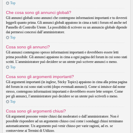
Top
Che cosa sono gli annunci globali?
Gli annunci globali sono annunci che contengono informazioni importanti e tu dovresti
leggerli quanto prima. Gli annunci globali appaiono in cima a tutti i forum ed anche nel
Pannello di Controllo Utente. La possibilità di scrivere su un annuncio globale dipende
dai permessi concessi dall’amministratore.
Top
Cosa sono gli annunci?
Gli annunci contengono spesso informazioni importanti e dovrebbero essere letti
prima possibile. Gli annunci appaiono in cima a ogni pagina del forum in cui sono stati
scritti. L’amministratore può decidere se un utente può scrivere annunci o meno.
Top
Cosa sono gli argomenti importanti?
Gli argomenti importanti (in inglese, Sticky Topics) appaiono in cima alla prima pagina
del forum in cui sono stati scritti (dopo eventuali annunci). Come si intuisce dal nome
stesso, contengono informazioni importanti e dovrebbero essere lette sempre. Come
per gli annunci, l’amministratore può decidere se un utente può scriverli o meno.
Top
Cosa sono gli argomenti chiusi?
Gli argomenti possono venire chiusi dai moderatori o dall’amministratore. Non è
possibile rispondere ad un argomento chiuso cosí come i sondaggi chiusi terminano
automaticamente. Un argomento può venir chiuso per varie ragioni, ad es. se
contravviene ai Termini di Utilizzo.