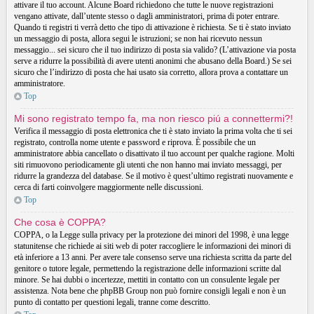
attivare il tuo account. Alcune Board richiedono che tutte le nuove registrazioni
vengano attivate, dall’utente stesso o dagli amministratori, prima di poter entrare.
Quando ti registri ti verrà detto che tipo di attivazione è richiesta. Se ti è stato inviato
un messaggio di posta, allora segui le istruzioni; se non hai ricevuto nessun
messaggio... sei sicuro che il tuo indirizzo di posta sia valido? (L’attivazione via posta
serve a ridurre la possibilità di avere utenti anonimi che abusano della Board.) Se sei
sicuro che l’indirizzo di posta che hai usato sia corretto, allora prova a contattare un
amministratore.
Top
Mi sono registrato tempo fa, ma non riesco piú a connettermi?!
Verifica il messaggio di posta elettronica che ti è stato inviato la prima volta che ti sei
registrato, controlla nome utente e password e riprova. È possibile che un
amministratore abbia cancellato o disattivato il tuo account per qualche ragione. Molti
siti rimuovono periodicamente gli utenti che non hanno mai inviato messaggi, per
ridurre la grandezza del database. Se il motivo è quest’ultimo registrati nuovamente e
cerca di farti coinvolgere maggiormente nelle discussioni.
Top
Che cosa è COPPA?
COPPA, o la Legge sulla privacy per la protezione dei minori del 1998, è una legge
statunitense che richiede ai siti web di poter raccogliere le informazioni dei minori di
età inferiore a 13 anni. Per avere tale consenso serve una richiesta scritta da parte del
genitore o tutore legale, permettendo la registrazione delle informazioni scritte dal
minore. Se hai dubbi o incertezze, mettiti in contatto con un consulente legale per
assistenza. Nota bene che phpBB Group non può fornire consigli legali e non è un
punto di contatto per questioni legali, tranne come descritto.