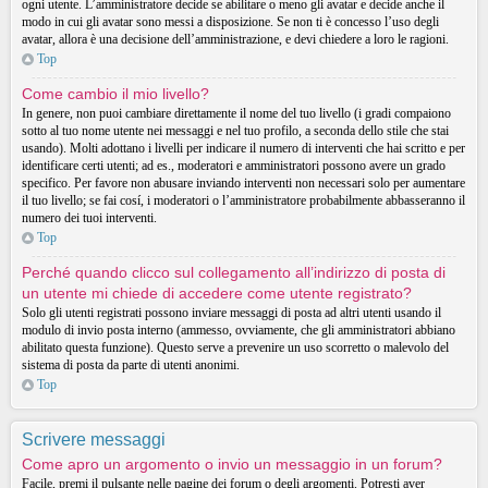
ogni utente. L’amministratore decide se abilitare o meno gli avatar e decide anche il
modo in cui gli avatar sono messi a disposizione. Se non ti è concesso l’uso degli
avatar, allora è una decisione dell’amministrazione, e devi chiedere a loro le ragioni.
Top
Come cambio il mio livello?
In genere, non puoi cambiare direttamente il nome del tuo livello (i gradi compaiono
sotto al tuo nome utente nei messaggi e nel tuo profilo, a seconda dello stile che stai
usando). Molti adottano i livelli per indicare il numero di interventi che hai scritto e per
identificare certi utenti; ad es., moderatori e amministratori possono avere un grado
specifico. Per favore non abusare inviando interventi non necessari solo per aumentare
il tuo livello; se fai cosí, i moderatori o l’amministratore probabilmente abbasseranno il
numero dei tuoi interventi.
Top
Perché quando clicco sul collegamento all’indirizzo di posta di
un utente mi chiede di accedere come utente registrato?
Solo gli utenti registrati possono inviare messaggi di posta ad altri utenti usando il
modulo di invio posta interno (ammesso, ovviamente, che gli amministratori abbiano
abilitato questa funzione). Questo serve a prevenire un uso scorretto o malevolo del
sistema di posta da parte di utenti anonimi.
Top
Scrivere messaggi
Come apro un argomento o invio un messaggio in un forum?
Facile, premi il pulsante nelle pagine dei forum o degli argomenti. Potresti aver