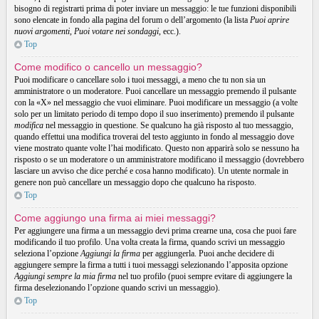
bisogno di registrarti prima di poter inviare un messaggio: le tue funzioni disponibili
sono elencate in fondo alla pagina del forum o dell’argomento (la lista
Puoi aprire
nuovi argomenti
,
Puoi votare nei sondaggi
, ecc.).
Top
Come modifico o cancello un messaggio?
Puoi modificare o cancellare solo i tuoi messaggi, a meno che tu non sia un
amministratore o un moderatore. Puoi cancellare un messaggio premendo il pulsante
con la «X» nel messaggio che vuoi eliminare. Puoi modificare un messaggio (a volte
solo per un limitato periodo di tempo dopo il suo inserimento) premendo il pulsante
modifica
nel messaggio in questione. Se qualcuno ha già risposto al tuo messaggio,
quando effettui una modifica troverai del testo aggiunto in fondo al messaggio dove
viene mostrato quante volte l’hai modificato. Questo non apparirà solo se nessuno ha
risposto o se un moderatore o un amministratore modificano il messaggio (dovrebbero
lasciare un avviso che dice perché e cosa hanno modificato). Un utente normale in
genere non può cancellare un messaggio dopo che qualcuno ha risposto.
Top
Come aggiungo una firma ai miei messaggi?
Per aggiungere una firma a un messaggio devi prima crearne una, cosa che puoi fare
modificando il tuo profilo. Una volta creata la firma, quando scrivi un messaggio
seleziona l’opzione
Aggiungi la firma
per aggiungerla. Puoi anche decidere di
aggiungere sempre la firma a tutti i tuoi messaggi selezionando l’apposita opzione
Aggiungi sempre la mia firma
nel tuo profilo (puoi sempre evitare di aggiungere la
firma deselezionando l’opzione quando scrivi un messaggio).
Top