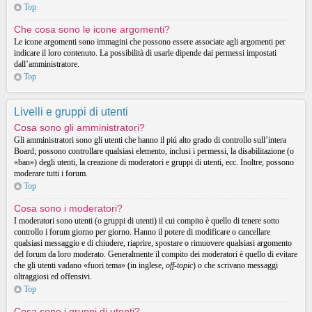
Top
Che cosa sono le icone argomenti?
Le icone argomenti sono immagini che possono essere associate agli argomenti per
indicare il loro contenuto. La possibilità di usarle dipende dai permessi impostati
dall’amministratore.
Top
Livelli e gruppi di utenti
Cosa sono gli amministratori?
Gli amministratori sono gli utenti che hanno il piú alto grado di controllo sull’intera
Board; possono controllare qualsiasi elemento, inclusi i permessi, la disabilitazione (o
«ban») degli utenti, la creazione di moderatori e gruppi di utenti, ecc. Inoltre, possono
moderare tutti i forum.
Top
Cosa sono i moderatori?
I moderatori sono utenti (o gruppi di utenti) il cui compito è quello di tenere sotto
controllo i forum giorno per giorno. Hanno il potere di modificare o cancellare
qualsiasi messaggio e di chiudere, riaprire, spostare o rimuovere qualsiasi argomento
del forum da loro moderato. Generalmente il compito dei moderatori è quello di evitare
che gli utenti vadano «fuori tema» (in inglese,
off-topic
) o che scrivano messaggi
oltraggiosi ed offensivi.
Top
Cosa sono i gruppi di utenti?