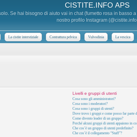
CISTITE.INFO APS
 solo. Se hai bisogno di aiuto vai in chat (fumetto rosa in basso 
nostro profilo Instagram (@cistite.info
La cistite interstiziale
Contrattura pelvica
Vulvodinia
La vescica
Livelli e gruppi di utenti
Cosa sono gli amministratori?
Cosa sono i moderatori?
Cosa sono i gruppi di utenti?
Dove trovo i gruppi e come posso far parte d
Come divento leader di un gruppo?
Perché alcuni gruppi di utenti appaiono in col
Che cos’è un gruppo di utenti predefinito?
Che cos’è il collegamento “Staff”?