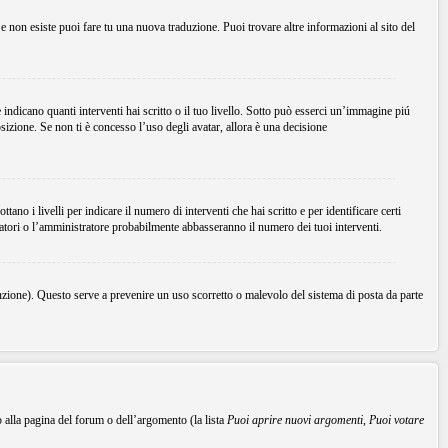
Se non esiste puoi fare tu una nuova traduzione. Puoi trovare altre informazioni al sito del
dicano quanti interventi hai scritto o il tuo livello. Sotto può esserci un’immagine piú
sizione. Se non ti è concesso l’uso degli avatar, allora è una decisione
no i livelli per indicare il numero di interventi che hai scritto e per identificare certi
ratori o l’amministratore probabilmente abbasseranno il numero dei tuoi interventi.
unzione). Questo serve a prevenire un uso scorretto o malevolo del sistema di posta da parte
o alla pagina del forum o dell’argomento (la lista
Puoi aprire nuovi argomenti
,
Puoi votare