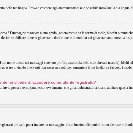
o nella tua lingua. Prova a chiedere agli amministratori se è possibile installare la tua lingua. 
 è l’immagine associata al tuo grado, generalmente ha la forma di stelle, blocchi o punti che in
decide se abilitare o meno gli avatar e decide anche il modo in cui gli avatar sono messi a dispo
uo nome utente nei messaggi e nel tuo profilo, a seconda dello stile che stai usando). Molti adotta
 abusare inviando interventi non necessari solo per aumentare il tuo livello; se fai cosí, i mode
utente mi chiede di accedere come utente registrato?
o di invio posta interno (ammesso, ovviamente, che gli amministratori abbiano abilitato questa f
registrarti prima di poter inviare un messaggio: le tue funzioni disponibili sono elencate in fond