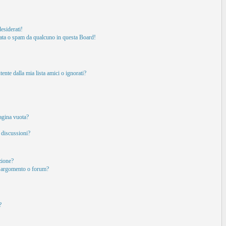
esiderati!
ata o spam da qualcuno in questa Board!
nte dalla mia lista amici o ignorati?
pagina vuota?
 discussioni?
izione?
o argomento o forum?
?