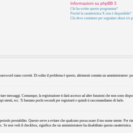
Informazioni su phpBB 3
Chi ha scritto questo programma?
Perché la caratteristica X non è disponibile?
Chi devo contattare per segnalare abusi e/o 
assword siano corretti. Di solito il problema è questo, altrimenti contatta un amministratore: po
viare messaggi. Comunque, la registrazione ti darà accesso ad altre funzioni che non sono dispon
ppi utenti, ecc. Ti bastano pochi secondi per registrarti e quindi ti raccomandiamo di farlo.
 periodo prestabilito. Questo serve a evitare che qualcuno possa usare il tuo nome utente. Per r
ecc. Se non vedi il checkbox, significa che un amministratore ha disabilitato questa caratteristica.