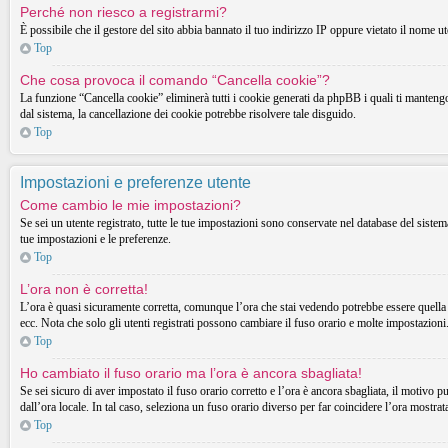
Perché non riesco a registrarmi?
È possibile che il gestore del sito abbia bannato il tuo indirizzo IP oppure vietato il nome ut
Top
Che cosa provoca il comando “Cancella cookie”?
La funzione “Cancella cookie” eliminerà tutti i cookie generati da phpBB i quali ti mantengon
dal sistema, la cancellazione dei cookie potrebbe risolvere tale disguido.
Top
Impostazioni e preferenze utente
Come cambio le mie impostazioni?
Se sei un utente registrato, tutte le tue impostazioni sono conservate nel database del sist
tue impostazioni e le preferenze.
Top
L’ora non è corretta!
L’ora è quasi sicuramente corretta, comunque l’ora che stai vedendo potrebbe essere quella d
ecc. Nota che solo gli utenti registrati possono cambiare il fuso orario e molte impostazioni
Top
Ho cambiato il fuso orario ma l’ora è ancora sbagliata!
Se sei sicuro di aver impostato il fuso orario corretto e l’ora è ancora sbagliata, il motivo p
dall’ora locale. In tal caso, seleziona un fuso orario diverso per far coincidere l’ora mostrata
Top