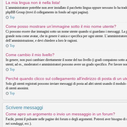
La mia lingua non è nella lista!
L’amministratore potrebbe non aver installato il pacchetto lingua oppure nessuno lo ha tradott
phpBB Group (trovi il collegamento in fondo ad ogni pagina).
Top
Come posso mostrare un’immagine sotto il mio nome utente?
Ci possono essere due immagini sotto un nome utente quando si guardano i messaggi. La prima
grande nota come avatar, che in genere è unica e specifica per ogni utente. L’amministratore 
dell’amministrazione, e devi chiedere a loro le ragioni.
Top
Come cambio il mio livello?
In genere, non puoi cambiare direttamente il nome del tuo livello (i gradi compaiono sotto al t
utenti; ad es., moderatori e amministratori possono avere un grado specifico. Per favore non
Top
Perché quando clicco sul collegamento all’indirizzo di posta di un 
Solo gli utenti registrati possono inviare messaggi di posta ad altri utenti usando il modul
di utenti anonimi.
Top
Scrivere messaggi
Come apro un argomento o invio un messaggio in un forum?
Facile, premi il pulsante nelle pagine dei forum o degli argomenti. Potresti aver bisogno di 
nei sondaggi
, ecc.).