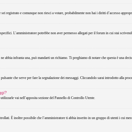
Se sei registrato e comunque non riesci a votare, probabilmente non hai i diritti d’accesso appropri
 specifici. L’amministratore potrebbe non aver permesso allegati per il forum in cui stai scriven
u ne abbia infranta una, può mandarti un richiamo. Ti preghiamo di notare che questa è una decis
pulsante che serve per fare la segnalazione dei messaggi. Cliccandolo sarai introdotto alla proc
ggi?
utilizzarle vai nell’apposita sezione del Pannello di Controllo Utente.
lati. È inoltre possibile che l’amministratore ti abbia inserito in un gruppo di utenti i cui messa