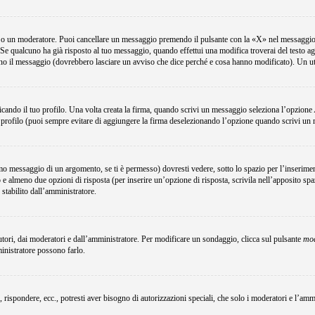
e o un moderatore. Puoi cancellare un messaggio premendo il pulsante con la «X» nel messaggio 
Se qualcuno ha già risposto al tuo messaggio, quando effettui una modifica troverai del testo a
no il messaggio (dovrebbero lasciare un avviso che dice perché e cosa hanno modificato). Un u
ando il tuo profilo. Una volta creata la firma, quando scrivi un messaggio seleziona l’opzione
 profilo (puoi sempre evitare di aggiungere la firma deselezionando l’opzione quando scrivi un
o messaggio di un argomento, se ti è permesso) dovresti vedere, sotto lo spazio per l’inserimen
o e almeno due opzioni di risposta (per inserire un’opzione di risposta, scrivila nell’apposito spa
 stabilito dall’amministratore.
utori, dai moderatori e dall’amministratore. Per modificare un sondaggio, clicca sul pulsante
mod
ministratore possono farlo.
, rispondere, ecc., potresti aver bisogno di autorizzazioni speciali, che solo i moderatori e l’a