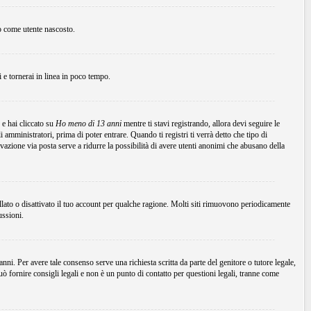
to come utente nascosto.
ni e tornerai in linea in poco tempo.
 e hai cliccato su
Ho meno di 13 anni
mentre ti stavi registrando, allora devi seguire le
 amministratori, prima di poter entrare. Quando ti registri ti verrà detto che tipo di
tivazione via posta serve a ridurre la possibilità di avere utenti anonimi che abusano della
ellato o disattivato il tuo account per qualche ragione. Molti siti rimuovono periodicamente
ussioni.
ni. Per avere tale consenso serve una richiesta scritta da parte del genitore o tutore legale,
 fornire consigli legali e non è un punto di contatto per questioni legali, tranne come