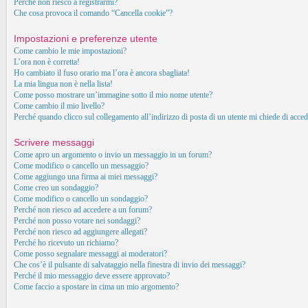
Perché non riesco a registrarmi?
Che cosa provoca il comando “Cancella cookie”?
Impostazioni e preferenze utente
Come cambio le mie impostazioni?
L’ora non è corretta!
Ho cambiato il fuso orario ma l’ora è ancora sbagliata!
La mia lingua non è nella lista!
Come posso mostrare un’immagine sotto il mio nome utente?
Come cambio il mio livello?
Perché quando clicco sul collegamento all’indirizzo di posta di un utente mi chiede di acced
Scrivere messaggi
Come apro un argomento o invio un messaggio in un forum?
Come modifico o cancello un messaggio?
Come aggiungo una firma ai miei messaggi?
Come creo un sondaggio?
Come modifico o cancello un sondaggio?
Perché non riesco ad accedere a un forum?
Perché non posso votare nei sondaggi?
Perché non riesco ad aggiungere allegati?
Perché ho ricevuto un richiamo?
Come posso segnalare messaggi ai moderatori?
Che cos’è il pulsante di salvataggio nella finestra di invio dei messaggi?
Perché il mio messaggio deve essere approvato?
Come faccio a spostare in cima un mio argomento?