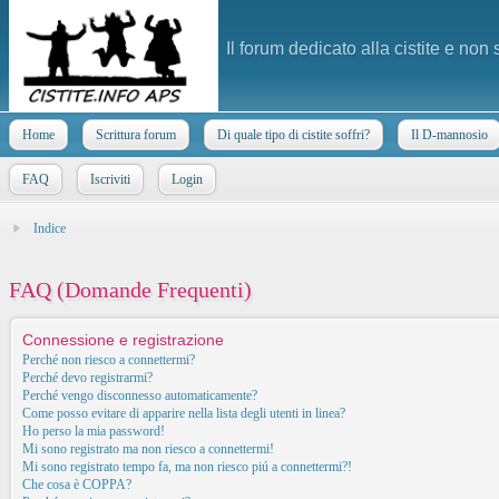
Il forum dedicato alla cistite e non
Home
Scrittura forum
Di quale tipo di cistite soffri?
Il D-mannosio
FAQ
Iscriviti
Login
Indice
FAQ (Domande Frequenti)
Connessione e registrazione
Perché non riesco a connettermi?
Perché devo registrarmi?
Perché vengo disconnesso automaticamente?
Come posso evitare di apparire nella lista degli utenti in linea?
Ho perso la mia password!
Mi sono registrato ma non riesco a connettermi!
Mi sono registrato tempo fa, ma non riesco piú a connettermi?!
Che cosa è COPPA?