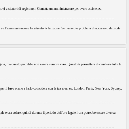
uovi visitatori di registrarsi. Contatta un amministratore per avere assistenza.
, se l’amministrazione ha attivato la funzione. Se hai avuto problemi di accesso o di uscita
agina, ma questo potrebbe non essere sempre vero. Questo ti permetterà di cambiare tutte le
 per il fuso orario e farlo coincidere con la tua area, es. London, Paris, New York, Sydney,
gale e ora solare; quindi durante il periodo dell’ora legale l’ora potrebbe essere diversa