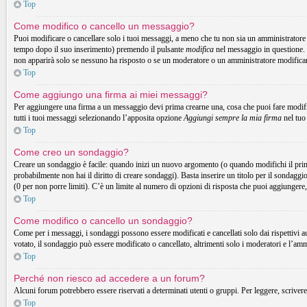
Top
Come modifico o cancello un messaggio?
Puoi modificare o cancellare solo i tuoi messaggi, a meno che tu non sia un amministrator
tempo dopo il suo inserimento) premendo il pulsante
modifica
nel messaggio in questione. 
non apparirà solo se nessuno ha risposto o se un moderatore o un amministratore modifica
Top
Come aggiungo una firma ai miei messaggi?
Per aggiungere una firma a un messaggio devi prima crearne una, cosa che puoi fare modific
tutti i tuoi messaggi selezionando l’apposita opzione
Aggiungi sempre la mia firma
nel tuo
Top
Come creo un sondaggio?
Creare un sondaggio è facile: quando inizi un nuovo argomento (o quando modifichi il prim
probabilmente non hai il diritto di creare sondaggi). Basta inserire un titolo per il sondaggi
(0 per non porre limiti). C’è un limite al numero di opzioni di risposta che puoi aggiungere,
Top
Come modifico o cancello un sondaggio?
Come per i messaggi, i sondaggi possono essere modificati e cancellati solo dai rispettivi a
votato, il sondaggio può essere modificato o cancellato, altrimenti solo i moderatori e l’am
Top
Perché non riesco ad accedere a un forum?
Alcuni forum potrebbero essere riservati a determinati utenti o gruppi. Per leggere, scrivere
Top