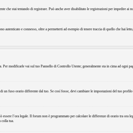
ente che stai tentando di registrare. Può anche aver disabilitato le registrazioni per impedire ai n
o autenticato e connesso, oltre a permetterti ad esempio di tenere traccia di quello che hai letto
ema. Per modificarle vai sul tuo Pannello di Controllo Utente; generalmente sta in cima ad ogni p
i un fuso orario differente dal tuo. Se cosí fosse, devi cambiare le impostazioni del tuo profilo
.
uò essere l’ora legale. Il forum non è programmato per calcolare le differenze di orario tra ora le
 colla tua.