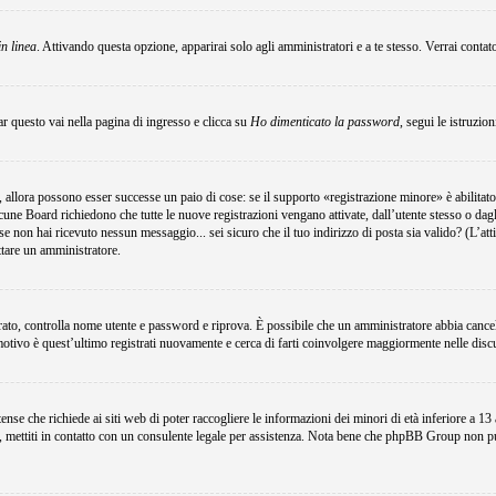
in linea
. Attivando questa opzione, apparirai solo agli amministratori e a te stesso. Verrai conta
r questo vai nella pagina di ingresso e clicca su
Ho dimenticato la password
, segui le istruzio
 allora possono esser successe un paio di cose: se il supporto «registrazione minore» è abilitato
lcune Board richiedono che tutte le nuove registrazioni vengano attivate, dall’utente stesso o dagli
i; se non hai ricevuto nessun messaggio... sei sicuro che il tuo indirizzo di posta sia valido? (L’at
attare un amministratore.
egistrato, controlla nome utente e password e riprova. È possibile che un amministratore abbia canc
motivo è quest’ultimo registrati nuovamente e cerca di farti coinvolgere maggiormente nelle disc
e che richiede ai siti web di poter raccogliere le informazioni dei minori di età inferiore a 13 an
e, mettiti in contatto con un consulente legale per assistenza. Nota bene che phpBB Group non può