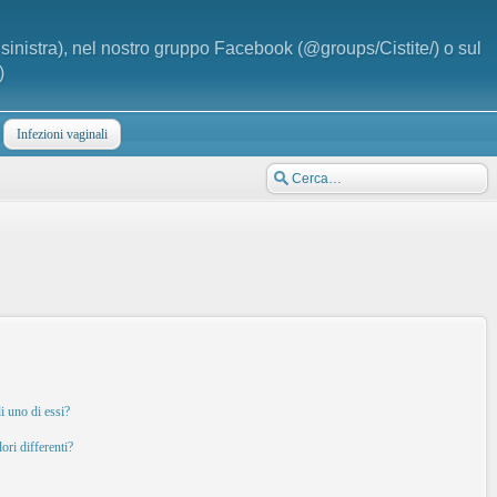
a sinistra), nel nostro gruppo Facebook (@groups/Cistite/) o sul
)
Infezioni vaginali
i uno di essi?
ori differenti?