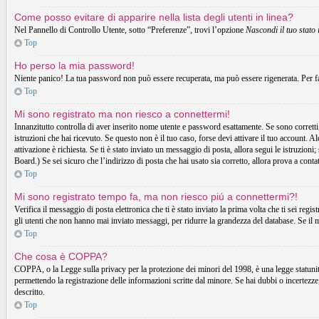
Come posso evitare di apparire nella lista degli utenti in linea?
Nel Pannello di Controllo Utente, sotto “Preferenze”, trovi l’opzione
Nascondi il tuo stato 
Top
Ho perso la mia password!
Niente panico! La tua password non può essere recuperata, ma può essere rigenerata. Per fa
Top
Mi sono registrato ma non riesco a connettermi!
Innanzitutto controlla di aver inserito nome utente e password esattamente. Se sono corretti,
istruzioni che hai ricevuto. Se questo non è il tuo caso, forse devi attivare il tuo account. A
attivazione è richiesta. Se ti è stato inviato un messaggio di posta, allora segui le istruzion
Board.) Se sei sicuro che l’indirizzo di posta che hai usato sia corretto, allora prova a cont
Top
Mi sono registrato tempo fa, ma non riesco piú a connettermi?!
Verifica il messaggio di posta elettronica che ti è stato inviato la prima volta che ti sei r
gli utenti che non hanno mai inviato messaggi, per ridurre la grandezza del database. Se il 
Top
Che cosa è COPPA?
COPPA, o la Legge sulla privacy per la protezione dei minori del 1998, è una legge statunitens
permettendo la registrazione delle informazioni scritte dal minore. Se hai dubbi o incertezz
descritto.
Top