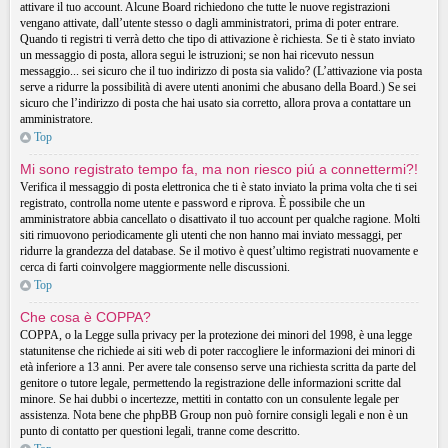
attivare il tuo account. Alcune Board richiedono che tutte le nuove registrazioni
vengano attivate, dall’utente stesso o dagli amministratori, prima di poter entrare.
Quando ti registri ti verrà detto che tipo di attivazione è richiesta. Se ti è stato inviato
un messaggio di posta, allora segui le istruzioni; se non hai ricevuto nessun
messaggio... sei sicuro che il tuo indirizzo di posta sia valido? (L’attivazione via posta
serve a ridurre la possibilità di avere utenti anonimi che abusano della Board.) Se sei
sicuro che l’indirizzo di posta che hai usato sia corretto, allora prova a contattare un
amministratore.
Top
Mi sono registrato tempo fa, ma non riesco piú a connettermi?!
Verifica il messaggio di posta elettronica che ti è stato inviato la prima volta che ti sei
registrato, controlla nome utente e password e riprova. È possibile che un
amministratore abbia cancellato o disattivato il tuo account per qualche ragione. Molti
siti rimuovono periodicamente gli utenti che non hanno mai inviato messaggi, per
ridurre la grandezza del database. Se il motivo è quest’ultimo registrati nuovamente e
cerca di farti coinvolgere maggiormente nelle discussioni.
Top
Che cosa è COPPA?
COPPA, o la Legge sulla privacy per la protezione dei minori del 1998, è una legge
statunitense che richiede ai siti web di poter raccogliere le informazioni dei minori di
età inferiore a 13 anni. Per avere tale consenso serve una richiesta scritta da parte del
genitore o tutore legale, permettendo la registrazione delle informazioni scritte dal
minore. Se hai dubbi o incertezze, mettiti in contatto con un consulente legale per
assistenza. Nota bene che phpBB Group non può fornire consigli legali e non è un
punto di contatto per questioni legali, tranne come descritto.