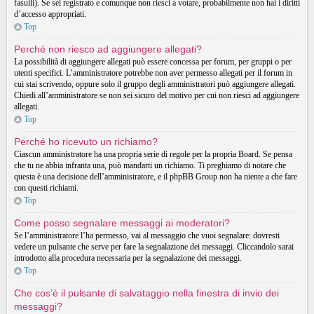
fasulli). Se sei registrato e comunque non riesci a votare, probabilmente non hai i diritti
d’accesso appropriati.
Top
Perché non riesco ad aggiungere allegati?
La possibilità di aggiungere allegati può essere concessa per forum, per gruppi o per
utenti specifici. L’amministratore potrebbe non aver permesso allegati per il forum in
cui stai scrivendo, oppure solo il gruppo degli amministratori può aggiungere allegati.
Chiedi all’amministratore se non sei sicuro del motivo per cui non riesci ad aggiungere
allegati.
Top
Perché ho ricevuto un richiamo?
Ciascun amministratore ha una propria serie di regole per la propria Board. Se pensa
che tu ne abbia infranta una, può mandarti un richiamo. Ti preghiamo di notare che
questa è una decisione dell’amministratore, e il phpBB Group non ha niente a che fare
con questi richiami.
Top
Come posso segnalare messaggi ai moderatori?
Se l’amministratore l’ha permesso, vai al messaggio che vuoi segnalare: dovresti
vedere un pulsante che serve per fare la segnalazione dei messaggi. Cliccandolo sarai
introdotto alla procedura necessaria per la segnalazione dei messaggi.
Top
Che cos’è il pulsante di salvataggio nella finestra di invio dei
messaggi?