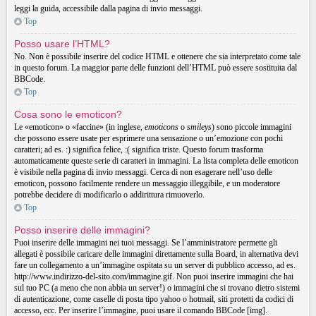
leggi la guida, accessibile dalla pagina di invio messaggi.
Top
Posso usare l’HTML?
No. Non è possibile inserire del codice HTML e ottenere che sia interpretato come tale
in questo forum. La maggior parte delle funzioni dell’HTML può essere sostituita dal
BBCode.
Top
Cosa sono le emoticon?
Le «emoticon» o «faccine» (in inglese,
emoticons
o
smileys
) sono piccole immagini
che possono essere usate per esprimere una sensazione o un’emozione con pochi
caratteri; ad es. :) significa felice, :( significa triste. Questo forum trasforma
automaticamente queste serie di caratteri in immagini. La lista completa delle emoticon
è visibile nella pagina di invio messaggi. Cerca di non esagerare nell’uso delle
emoticon, possono facilmente rendere un messaggio illeggibile, e un moderatore
potrebbe decidere di modificarlo o addirittura rimuoverlo.
Top
Posso inserire delle immagini?
Puoi inserire delle immagini nei tuoi messaggi. Se l’amministratore permette gli
allegati è possibile caricare delle immagini direttamente sulla Board, in alternativa devi
fare un collegamento a un’immagine ospitata su un server di pubblico accesso, ad es.
http://www.indirizzo-del-sito.com/immagine.gif. Non puoi inserire immagini che hai
sul tuo PC (a meno che non abbia un server!) o immagini che si trovano dietro sistemi
di autenticazione, come caselle di posta tipo yahoo o hotmail, siti protetti da codici di
accesso, ecc. Per inserire l’immagine, puoi usare il comando BBCode [img].