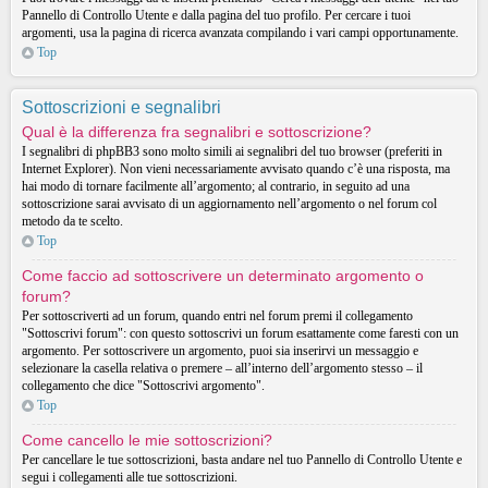
Pannello di Controllo Utente e dalla pagina del tuo profilo. Per cercare i tuoi
argomenti, usa la pagina di ricerca avanzata compilando i vari campi opportunamente.
Top
Sottoscrizioni e segnalibri
Qual è la differenza fra segnalibri e sottoscrizione?
I segnalibri di phpBB3 sono molto simili ai segnalibri del tuo browser (preferiti in
Internet Explorer). Non vieni necessariamente avvisato quando c’è una risposta, ma
hai modo di tornare facilmente all’argomento; al contrario, in seguito ad una
sottoscrizione sarai avvisato di un aggiornamento nell’argomento o nel forum col
metodo da te scelto.
Top
Come faccio ad sottoscrivere un determinato argomento o
forum?
Per sottoscriverti ad un forum, quando entri nel forum premi il collegamento
"Sottoscrivi forum": con questo sottoscrivi un forum esattamente come faresti con un
argomento. Per sottoscrivere un argomento, puoi sia inserirvi un messaggio e
selezionare la casella relativa o premere – all’interno dell’argomento stesso – il
collegamento che dice "Sottoscrivi argomento".
Top
Come cancello le mie sottoscrizioni?
Per cancellare le tue sottoscrizioni, basta andare nel tuo Pannello di Controllo Utente e
segui i collegamenti alle tue sottoscrizioni.