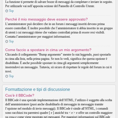
La funzione ti permette di salvare bozze di messaggi da completare e inviare in seguito.
Per utilizzarle vai nell’apposita sezione del Pannello di Controllo Utente.
Top
Perché il mio messaggio deve essere approvato?
L’amministratore può decidere che in un forum i messaggi inseriti devono prima
essere controllati. È inoltre possibile che l’amministratore ti abbia inserito in un gruppo
di utenti i cui messaggi ritiene che vadano controllati prima di essere resi visibili.
Contatta l’amministratore per maggiori informazioni.
Top
Come faccio a spostare in cima un mio argomento?
Cliccando il collegamento “Bump argomento” mentre lo stai leggendo, puoi spostarlo
in cima alla lista, nella prima pagina. Se non lo vedi, significa che questa opzione è
disabilitata. È anche possibile spostare in cima gli argomenti semplicemente
inserendovi un messaggio. Tuttavia, sii sicuro di rispettare le regole del forum in cui ti
trovi.
Top
Formattazione e tipi di discussione
Cos’è il BBCode?
Il BBCode è una speciale implementazione dell’HTML; l’utilizzo è soggetto alla scelta
dell’amministratore (puoi anche disabilitarlo di messaggio in messaggio tramite
l’opzione nel modulo di invio messaggi). Il BBCode è simile all’HTML, i comandi
sono racchiusi tra parentesi quadre [ e ] anziché tra < e > e offre un controllo maggiore
su cosa e come viene mostrato nei messaggi. Per maggiori informazioni sul BBCode