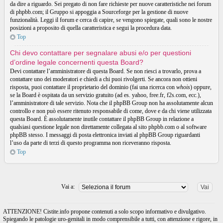
da dire a riguardo. Sei pregato di non fare richieste per nuove caratteristiche nei forum
di phpbb.com; il Gruppo si appoggia a Sourceforge per la gestione di nuove
funzionalità. Leggi il forum e cerca di capire, se vengono spiegate, quali sono le nostre
posizioni a proposito di quella caratteristica e segui la procedura data.
Top
Chi devo contattare per segnalare abusi e/o per questioni
d’ordine legale concernenti questa Board?
Devi contattare l’amministratore di questa Board. Se non riesci a trovarlo, prova a
contattare uno dei moderatori e chiedi a chi puoi rivolgerti. Se ancora non ottieni
risposta, puoi contattare il proprietario del dominio (fai una ricerca con
whois
) oppure,
se la Board è ospitata da un servizio gratuito (ad es. yahoo, free.fr, f2s.com, ecc.),
l’amministratore di tale servizio. Nota che il phpBB Group non ha assolutamente alcun
controllo e non può essere ritenuto responsabile di come, dove e da chi viene utilizzata
questa Board. È assolutamente inutile contattare il phpBB Group in relazione a
qualsiasi questione legale non direttamente collegata al sito phpbb.com o al software
phpBB stesso. I messaggi di posta elettronica inviati al phpBB Group riguardanti
l’uso da parte di terzi di questo programma non riceveranno risposta.
Top
Vai a:
ATTENZIONE! Cistite.info propone contenuti a solo scopo informativo e divulgativo.
Spiegando le patologie uro-genitali in modo comprensibile a tutti, con attenzione e rigore, in