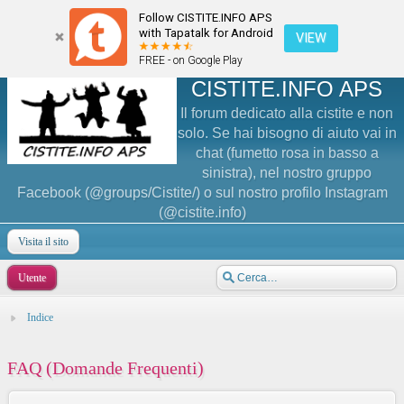
Follow CISTITE.INFO APS
with Tapatalk for Android
VIEW
FREE - on Google Play
CISTITE.INFO APS
Il forum dedicato alla cistite e non
solo. Se hai bisogno di aiuto vai in
chat (fumetto rosa in basso a
sinistra), nel nostro gruppo
Facebook (@groups/Cistite/) o sul nostro profilo Instagram
(@cistite.info)
Visita il sito
Utente
Indice
FAQ (Domande Frequenti)