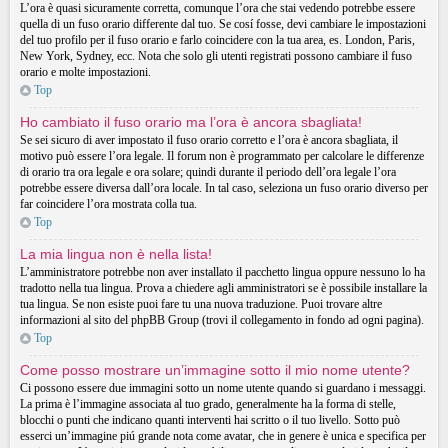
L’ora è quasi sicuramente corretta, comunque l’ora che stai vedendo potrebbe essere
quella di un fuso orario differente dal tuo. Se cosí fosse, devi cambiare le impostazioni
del tuo profilo per il fuso orario e farlo coincidere con la tua area, es. London, Paris,
New York, Sydney, ecc. Nota che solo gli utenti registrati possono cambiare il fuso
orario e molte impostazioni.
Top
Ho cambiato il fuso orario ma l’ora è ancora sbagliata!
Se sei sicuro di aver impostato il fuso orario corretto e l’ora è ancora sbagliata, il
motivo può essere l’ora legale. Il forum non è programmato per calcolare le differenze
di orario tra ora legale e ora solare; quindi durante il periodo dell’ora legale l’ora
potrebbe essere diversa dall’ora locale. In tal caso, seleziona un fuso orario diverso per
far coincidere l’ora mostrata colla tua.
Top
La mia lingua non è nella lista!
L’amministratore potrebbe non aver installato il pacchetto lingua oppure nessuno lo ha
tradotto nella tua lingua. Prova a chiedere agli amministratori se è possibile installare la
tua lingua. Se non esiste puoi fare tu una nuova traduzione. Puoi trovare altre
informazioni al sito del phpBB Group (trovi il collegamento in fondo ad ogni pagina).
Top
Come posso mostrare un’immagine sotto il mio nome utente?
Ci possono essere due immagini sotto un nome utente quando si guardano i messaggi.
La prima è l’immagine associata al tuo grado, generalmente ha la forma di stelle,
blocchi o punti che indicano quanti interventi hai scritto o il tuo livello. Sotto può
esserci un’immagine piú grande nota come avatar, che in genere è unica e specifica per