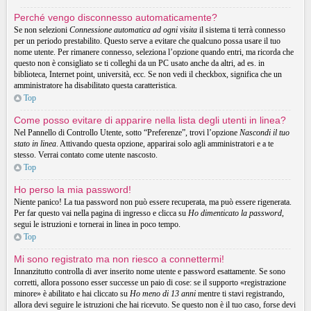
Perché vengo disconnesso automaticamente?
Se non selezioni
Connessione automatica ad ogni visita
il sistema ti terrà connesso
per un periodo prestabilito. Questo serve a evitare che qualcuno possa usare il tuo
nome utente. Per rimanere connesso, seleziona l’opzione quando entri, ma ricorda che
questo non è consigliato se ti colleghi da un PC usato anche da altri, ad es. in
biblioteca, Internet point, università, ecc. Se non vedi il checkbox, significa che un
amministratore ha disabilitato questa caratteristica.
Top
Come posso evitare di apparire nella lista degli utenti in linea?
Nel Pannello di Controllo Utente, sotto “Preferenze”, trovi l’opzione
Nascondi il tuo
stato in linea
. Attivando questa opzione, apparirai solo agli amministratori e a te
stesso. Verrai contato come utente nascosto.
Top
Ho perso la mia password!
Niente panico! La tua password non può essere recuperata, ma può essere rigenerata.
Per far questo vai nella pagina di ingresso e clicca su
Ho dimenticato la password
,
segui le istruzioni e tornerai in linea in poco tempo.
Top
Mi sono registrato ma non riesco a connettermi!
Innanzitutto controlla di aver inserito nome utente e password esattamente. Se sono
corretti, allora possono esser successe un paio di cose: se il supporto «registrazione
minore» è abilitato e hai cliccato su
Ho meno di 13 anni
mentre ti stavi registrando,
allora devi seguire le istruzioni che hai ricevuto. Se questo non è il tuo caso, forse devi