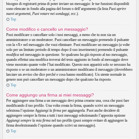
bisogno di registrarti prima di poter inviare un messaggio: le tue funzioni disponibili
sono elencate in fondo alla pagina del forum o dell’argomento (la lista
Puoi aprire
nuovi argomenti
,
Puoi votare nei sondaggi
, ecc.).
Top
Come modifico o cancello un messaggio?
Puoi modificare o cancellare solo i tuoi messaggi, a meno che tu non sia un
amministratore o un moderatore. Puoi cancellare un messaggio premendo il pulsante
con la «X» nel messaggio che vuoi eliminare. Puoi modificare un messaggio (a volte
solo per un limitato periodo di tempo dopo il suo inserimento) premendo il pulsante
modifica
nel messaggio in questione. Se qualcuno ha già risposto al tuo messaggio,
quando effettui una modifica troverai del testo aggiunto in fondo al messaggio dove
viene mostrato quante volte l’hai modificato. Questo non apparirà solo se nessuno ha
risposto o se un moderatore o un amministratore modificano il messaggio (dovrebbero
lasciare un avviso che dice perché e cosa hanno modificato). Un utente normale in
genere non può cancellare un messaggio dopo che qualcuno ha risposto.
Top
Come aggiungo una firma ai miei messaggi?
Per aggiungere una firma a un messaggio devi prima crearne una, cosa che puoi fare
modificando il tuo profilo. Una volta creata la firma, quando scrivi un messaggio
seleziona l’opzione
Aggiungi la firma
per aggiungerla. Puoi anche decidere di
aggiungere sempre la firma a tutti i tuoi messaggi selezionando l’apposita opzione
Aggiungi sempre la mia firma
nel tuo profilo (puoi sempre evitare di aggiungere la
firma deselezionando l’opzione quando scrivi un messaggio).
Top