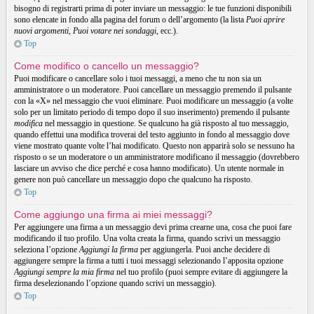
bisogno di registrarti prima di poter inviare un messaggio: le tue funzioni disponibili
sono elencate in fondo alla pagina del forum o dell’argomento (la lista
Puoi aprire
nuovi argomenti
,
Puoi votare nei sondaggi
, ecc.).
Top
Come modifico o cancello un messaggio?
Puoi modificare o cancellare solo i tuoi messaggi, a meno che tu non sia un
amministratore o un moderatore. Puoi cancellare un messaggio premendo il pulsante
con la «X» nel messaggio che vuoi eliminare. Puoi modificare un messaggio (a volte
solo per un limitato periodo di tempo dopo il suo inserimento) premendo il pulsante
modifica
nel messaggio in questione. Se qualcuno ha già risposto al tuo messaggio,
quando effettui una modifica troverai del testo aggiunto in fondo al messaggio dove
viene mostrato quante volte l’hai modificato. Questo non apparirà solo se nessuno ha
risposto o se un moderatore o un amministratore modificano il messaggio (dovrebbero
lasciare un avviso che dice perché e cosa hanno modificato). Un utente normale in
genere non può cancellare un messaggio dopo che qualcuno ha risposto.
Top
Come aggiungo una firma ai miei messaggi?
Per aggiungere una firma a un messaggio devi prima crearne una, cosa che puoi fare
modificando il tuo profilo. Una volta creata la firma, quando scrivi un messaggio
seleziona l’opzione
Aggiungi la firma
per aggiungerla. Puoi anche decidere di
aggiungere sempre la firma a tutti i tuoi messaggi selezionando l’apposita opzione
Aggiungi sempre la mia firma
nel tuo profilo (puoi sempre evitare di aggiungere la
firma deselezionando l’opzione quando scrivi un messaggio).
Top