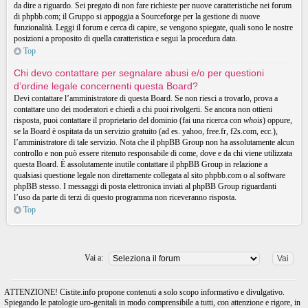
da dire a riguardo. Sei pregato di non fare richieste per nuove caratteristiche nei forum
di phpbb.com; il Gruppo si appoggia a Sourceforge per la gestione di nuove
funzionalità. Leggi il forum e cerca di capire, se vengono spiegate, quali sono le nostre
posizioni a proposito di quella caratteristica e segui la procedura data.
Top
Chi devo contattare per segnalare abusi e/o per questioni
d’ordine legale concernenti questa Board?
Devi contattare l’amministratore di questa Board. Se non riesci a trovarlo, prova a
contattare uno dei moderatori e chiedi a chi puoi rivolgerti. Se ancora non ottieni
risposta, puoi contattare il proprietario del dominio (fai una ricerca con
whois
) oppure,
se la Board è ospitata da un servizio gratuito (ad es. yahoo, free.fr, f2s.com, ecc.),
l’amministratore di tale servizio. Nota che il phpBB Group non ha assolutamente alcun
controllo e non può essere ritenuto responsabile di come, dove e da chi viene utilizzata
questa Board. È assolutamente inutile contattare il phpBB Group in relazione a
qualsiasi questione legale non direttamente collegata al sito phpbb.com o al software
phpBB stesso. I messaggi di posta elettronica inviati al phpBB Group riguardanti
l’uso da parte di terzi di questo programma non riceveranno risposta.
Top
Vai a:
ATTENZIONE! Cistite.info propone contenuti a solo scopo informativo e divulgativo.
Spiegando le patologie uro-genitali in modo comprensibile a tutti, con attenzione e rigore, in