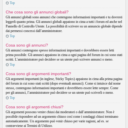
Top
Che cosa sono gli annunci globali?
Gli annunci globali sono annunci che contengono informazioni importanti e tu dovresti
leggerli quanto prima. Gli annunci globali appaiono in cima a tutti i forum ed anche nel
Pannello di Controllo Utente. La possibilità di scrivere su un annuncio globale dipende
dai permessi concessi dall’amministratore.
Top
Cosa sono gli annunci?
Gli annunci contengono spesso informazioni importanti e dovrebbero essere letti
prima possibile. Gli annunci appaiono in cima a ogni pagina del forum in cui sono stati
scritti. L’amministratore può decidere se un utente può scrivere annunci o meno.
Top
Cosa sono gli argomenti importanti?
Gli argomenti importanti (in inglese, Sticky Topics) appaiono in cima alla prima pagina
del forum in cui sono stati scritti (dopo eventuali annunci). Come si intuisce dal nome
stesso, contengono informazioni importanti e dovrebbero essere lette sempre. Come
per gli annunci, l’amministratore può decidere se un utente può scriverli o meno.
Top
Cosa sono gli argomenti chiusi?
Gli argomenti possono venire chiusi dai moderatori o dall’amministratore. Non è
possibile rispondere ad un argomento chiuso cosí come i sondaggi chiusi terminano
automaticamente. Un argomento può venir chiuso per varie ragioni, ad es. se
contravviene ai Termini di Utilizzo.