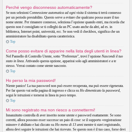
Perché vengo disconnesso automaticamente?
Se non selezioni
Connessione automatica ad ogni visita
il sistema ti terrà connesso
per un periodo prestabilito. Questo serve a evitare che qualcuno possa usare il tuo
nome utente. Per rimanere connesso, seleziona l’opzione quando entri, ma ricorda che
questo non è consigliato se ti colleghi da un PC usato anche da altri, ad es. in
biblioteca, Internet point, università, ecc. Se non vedi il checkbox, significa che un
amministratore ha disabilitato questa caratteristica.
Top
Come posso evitare di apparire nella lista degli utenti in linea?
Nel Pannello di Controllo Utente, sotto “Preferenze”, trovi l’opzione
Nascondi il tuo
stato in linea
. Attivando questa opzione, apparirai solo agli amministratori e a te
stesso. Verrai contato come utente nascosto.
Top
Ho perso la mia password!
Niente panico! La tua password non può essere recuperata, ma può essere rigenerata.
Per far questo vai nella pagina di ingresso e clicca su
Ho dimenticato la password
,
segui le istruzioni e tornerai in linea in poco tempo.
Top
Mi sono registrato ma non riesco a connettermi!
Innanzitutto controlla di aver inserito nome utente e password esattamente. Se sono
corretti, allora possono esser successe un paio di cose: se il supporto «registrazione
minore» è abilitato e hai cliccato su
Ho meno di 13 anni
mentre ti stavi registrando,
allora devi seguire le istruzioni che hai ricevuto. Se questo non è il tuo caso, forse devi