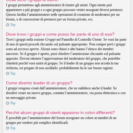
I gruppi permettono agli amministratori di riunire gli utenti. Ogni utente può
appartenere a piú gruppi e a ogni gruppo possono venire assegnati diversi permessi.
Questo facilita l’amministratore nelle operazioni di creazione di moderatori per un
forum, o di concessione di permessi per un forum privato, ecc.
Top
Dove trovo i gruppi e come posso far parte di uno di essi?
Trovi i gruppi nella sezione
Gruppi
nel Pannello di Controllo Utente. Se vuoi far parte
di uno di questi procedi cliccando sul pulsante appropriato. Non sempre però i gruppi
sono ad
accesso aperto
. Alcuni sono chiusi e altri hanno l’elenco dei membri
nascosto. Se il gruppo è aperto, puoi chiedere l’ammissione cliccando sul pulsante
apposito. Dovrai ottenere l’approvazione del moderatore del gruppo, che potrebbe
chiederti perché vuoi unirti al gruppo. Se il leader di un gruppo non accetta la tua
richiesta, sei pregato di non assillarlo: probabilmente ha le sue buone ragioni.
Top
Come divento leader di un gruppo?
I gruppi vengono creati dall’amministratore, che ne stabilisce anche il leader. Se
desideri creare un nuovo gruppo, contatta l’amministratore, via posta elettronica o con
un messaggio privato.
Top
Perché alcuni gruppi di utenti appaiono in colori differenti?
È possibile per l’amministratore del forum assegnare un colore ai membri di un
gruppo per rendere piú semplice identificarli.
Top