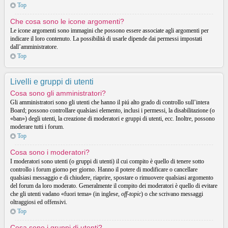
Top
Che cosa sono le icone argomenti?
Le icone argomenti sono immagini che possono essere associate agli argomenti per
indicare il loro contenuto. La possibilità di usarle dipende dai permessi impostati
dall’amministratore.
Top
Livelli e gruppi di utenti
Cosa sono gli amministratori?
Gli amministratori sono gli utenti che hanno il piú alto grado di controllo sull’intera
Board; possono controllare qualsiasi elemento, inclusi i permessi, la disabilitazione (o
«ban») degli utenti, la creazione di moderatori e gruppi di utenti, ecc. Inoltre, possono
moderare tutti i forum.
Top
Cosa sono i moderatori?
I moderatori sono utenti (o gruppi di utenti) il cui compito è quello di tenere sotto
controllo i forum giorno per giorno. Hanno il potere di modificare o cancellare
qualsiasi messaggio e di chiudere, riaprire, spostare o rimuovere qualsiasi argomento
del forum da loro moderato. Generalmente il compito dei moderatori è quello di evitare
che gli utenti vadano «fuori tema» (in inglese,
off-topic
) o che scrivano messaggi
oltraggiosi ed offensivi.
Top
Cosa sono i gruppi di utenti?