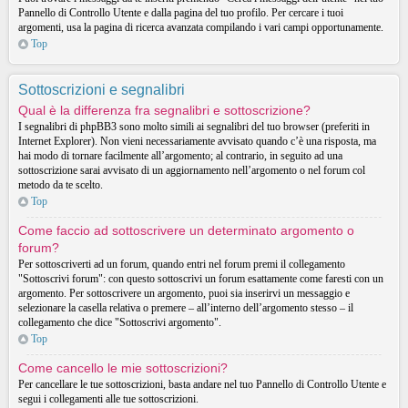
Pannello di Controllo Utente e dalla pagina del tuo profilo. Per cercare i tuoi
argomenti, usa la pagina di ricerca avanzata compilando i vari campi opportunamente.
Top
Sottoscrizioni e segnalibri
Qual è la differenza fra segnalibri e sottoscrizione?
I segnalibri di phpBB3 sono molto simili ai segnalibri del tuo browser (preferiti in
Internet Explorer). Non vieni necessariamente avvisato quando c’è una risposta, ma
hai modo di tornare facilmente all’argomento; al contrario, in seguito ad una
sottoscrizione sarai avvisato di un aggiornamento nell’argomento o nel forum col
metodo da te scelto.
Top
Come faccio ad sottoscrivere un determinato argomento o
forum?
Per sottoscriverti ad un forum, quando entri nel forum premi il collegamento
"Sottoscrivi forum": con questo sottoscrivi un forum esattamente come faresti con un
argomento. Per sottoscrivere un argomento, puoi sia inserirvi un messaggio e
selezionare la casella relativa o premere – all’interno dell’argomento stesso – il
collegamento che dice "Sottoscrivi argomento".
Top
Come cancello le mie sottoscrizioni?
Per cancellare le tue sottoscrizioni, basta andare nel tuo Pannello di Controllo Utente e
segui i collegamenti alle tue sottoscrizioni.