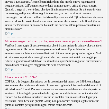
attivare il tuo account. Alcune Board richiedono che tutte le nuove registrazioni
vengano attivate, dall’utente stesso o dagli amministratori, prima di poter entrare.
Quando ti registri ti verrà detto che tipo di attivazione è richiesta. Se ti è stato inviato
un messaggio di posta, allora segui le istruzioni; se non hai ricevuto nessun
messaggio... sei sicuro che il tuo indirizzo di posta sia valido? (L’attivazione via posta
serve a ridurre la possibilità di avere utenti anonimi che abusano della Board.) Se sei
sicuro che l’indirizzo di posta che hai usato sia corretto, allora prova a contattare un
amministratore.
Top
Mi sono registrato tempo fa, ma non riesco piú a connettermi?!
Verifica il messaggio di posta elettronica che ti è stato inviato la prima volta che ti sei
registrato, controlla nome utente e password e riprova. È possibile che un
amministratore abbia cancellato o disattivato il tuo account per qualche ragione. Molti
siti rimuovono periodicamente gli utenti che non hanno mai inviato messaggi, per
ridurre la grandezza del database. Se il motivo è quest’ultimo registrati nuovamente e
cerca di farti coinvolgere maggiormente nelle discussioni.
Top
Che cosa è COPPA?
COPPA, o la Legge sulla privacy per la protezione dei minori del 1998, è una legge
statunitense che richiede ai siti web di poter raccogliere le informazioni dei minori di
età inferiore a 13 anni. Per avere tale consenso serve una richiesta scritta da parte del
genitore o tutore legale, permettendo la registrazione delle informazioni scritte dal
minore. Se hai dubbi o incertezze, mettiti in contatto con un consulente legale per
assistenza. Nota bene che phpBB Group non può fornire consigli legali e non è un
punto di contatto per questioni legali, tranne come descritto.