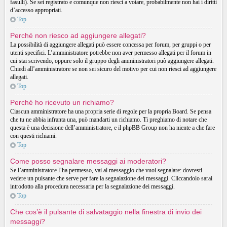
fasulli). Se sei registrato e comunque non riesci a votare, probabilmente non hai i diritti
d’accesso appropriati.
Top
Perché non riesco ad aggiungere allegati?
La possibilità di aggiungere allegati può essere concessa per forum, per gruppi o per
utenti specifici. L’amministratore potrebbe non aver permesso allegati per il forum in
cui stai scrivendo, oppure solo il gruppo degli amministratori può aggiungere allegati.
Chiedi all’amministratore se non sei sicuro del motivo per cui non riesci ad aggiungere
allegati.
Top
Perché ho ricevuto un richiamo?
Ciascun amministratore ha una propria serie di regole per la propria Board. Se pensa
che tu ne abbia infranta una, può mandarti un richiamo. Ti preghiamo di notare che
questa è una decisione dell’amministratore, e il phpBB Group non ha niente a che fare
con questi richiami.
Top
Come posso segnalare messaggi ai moderatori?
Se l’amministratore l’ha permesso, vai al messaggio che vuoi segnalare: dovresti
vedere un pulsante che serve per fare la segnalazione dei messaggi. Cliccandolo sarai
introdotto alla procedura necessaria per la segnalazione dei messaggi.
Top
Che cos’è il pulsante di salvataggio nella finestra di invio dei
messaggi?