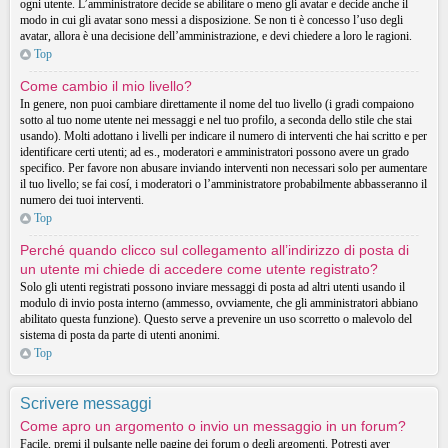
ogni utente. L’amministratore decide se abilitare o meno gli avatar e decide anche il
modo in cui gli avatar sono messi a disposizione. Se non ti è concesso l’uso degli
avatar, allora è una decisione dell’amministrazione, e devi chiedere a loro le ragioni.
Top
Come cambio il mio livello?
In genere, non puoi cambiare direttamente il nome del tuo livello (i gradi compaiono
sotto al tuo nome utente nei messaggi e nel tuo profilo, a seconda dello stile che stai
usando). Molti adottano i livelli per indicare il numero di interventi che hai scritto e per
identificare certi utenti; ad es., moderatori e amministratori possono avere un grado
specifico. Per favore non abusare inviando interventi non necessari solo per aumentare
il tuo livello; se fai cosí, i moderatori o l’amministratore probabilmente abbasseranno il
numero dei tuoi interventi.
Top
Perché quando clicco sul collegamento all’indirizzo di posta di
un utente mi chiede di accedere come utente registrato?
Solo gli utenti registrati possono inviare messaggi di posta ad altri utenti usando il
modulo di invio posta interno (ammesso, ovviamente, che gli amministratori abbiano
abilitato questa funzione). Questo serve a prevenire un uso scorretto o malevolo del
sistema di posta da parte di utenti anonimi.
Top
Scrivere messaggi
Come apro un argomento o invio un messaggio in un forum?
Facile, premi il pulsante nelle pagine dei forum o degli argomenti. Potresti aver