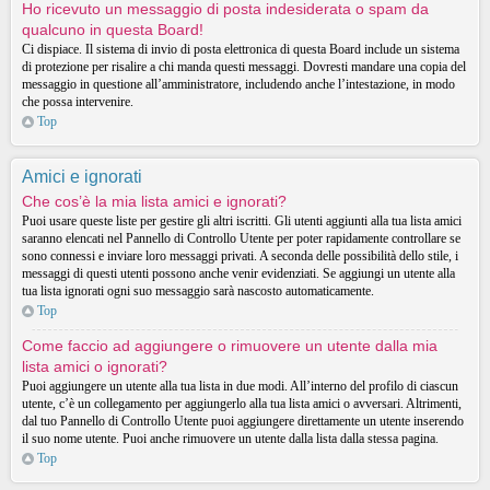
Ho ricevuto un messaggio di posta indesiderata o spam da
qualcuno in questa Board!
Ci dispiace. Il sistema di invio di posta elettronica di questa Board include un sistema
di protezione per risalire a chi manda questi messaggi. Dovresti mandare una copia del
messaggio in questione all’amministratore, includendo anche l’intestazione, in modo
che possa intervenire.
Top
Amici e ignorati
Che cos’è la mia lista amici e ignorati?
Puoi usare queste liste per gestire gli altri iscritti. Gli utenti aggiunti alla tua lista amici
saranno elencati nel Pannello di Controllo Utente per poter rapidamente controllare se
sono connessi e inviare loro messaggi privati. A seconda delle possibilità dello stile, i
messaggi di questi utenti possono anche venir evidenziati. Se aggiungi un utente alla
tua lista ignorati ogni suo messaggio sarà nascosto automaticamente.
Top
Come faccio ad aggiungere o rimuovere un utente dalla mia
lista amici o ignorati?
Puoi aggiungere un utente alla tua lista in due modi. All’interno del profilo di ciascun
utente, c’è un collegamento per aggiungerlo alla tua lista amici o avversari. Altrimenti,
dal tuo Pannello di Controllo Utente puoi aggiungere direttamente un utente inserendo
il suo nome utente. Puoi anche rimuovere un utente dalla lista dalla stessa pagina.
Top