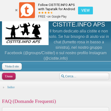
Follow CISTITE.INFO APS
with Tapatalk for Android
VIEW
FREE - on Google Play
CISTITE.INFO APS
Il forum dedicato alla cistite e non
solo. Se hai bisogno di aiuto vai in
chat (fumetto rosa in basso a
sinistra), nel nostro gruppo
Facebook (@groups/Cistite/) o sul nostro profilo Instagram
(@cistite.info)
Visita il sito
Utente
Indice
FAQ (Domande Frequenti)