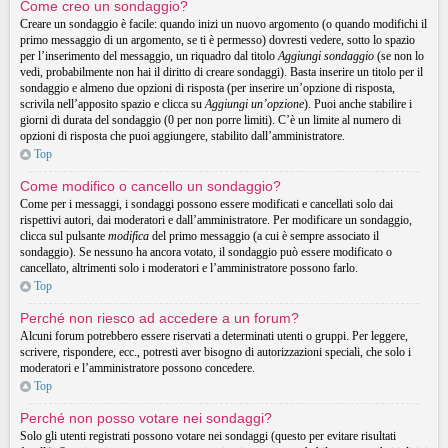
Come creo un sondaggio?
Creare un sondaggio è facile: quando inizi un nuovo argomento (o quando modifichi il
primo messaggio di un argomento, se ti è permesso) dovresti vedere, sotto lo spazio
per l’inserimento del messaggio, un riquadro dal titolo
Aggiungi sondaggio
(se non lo
vedi, probabilmente non hai il diritto di creare sondaggi). Basta inserire un titolo per il
sondaggio e almeno due opzioni di risposta (per inserire un’opzione di risposta,
scrivila nell’apposito spazio e clicca su
Aggiungi un’opzione
). Puoi anche stabilire i
giorni di durata del sondaggio (0 per non porre limiti). C’è un limite al numero di
opzioni di risposta che puoi aggiungere, stabilito dall’amministratore.
Top
Come modifico o cancello un sondaggio?
Come per i messaggi, i sondaggi possono essere modificati e cancellati solo dai
rispettivi autori, dai moderatori e dall’amministratore. Per modificare un sondaggio,
clicca sul pulsante
modifica
del primo messaggio (a cui è sempre associato il
sondaggio). Se nessuno ha ancora votato, il sondaggio può essere modificato o
cancellato, altrimenti solo i moderatori e l’amministratore possono farlo.
Top
Perché non riesco ad accedere a un forum?
Alcuni forum potrebbero essere riservati a determinati utenti o gruppi. Per leggere,
scrivere, rispondere, ecc., potresti aver bisogno di autorizzazioni speciali, che solo i
moderatori e l’amministratore possono concedere.
Top
Perché non posso votare nei sondaggi?
Solo gli utenti registrati possono votare nei sondaggi (questo per evitare risultati