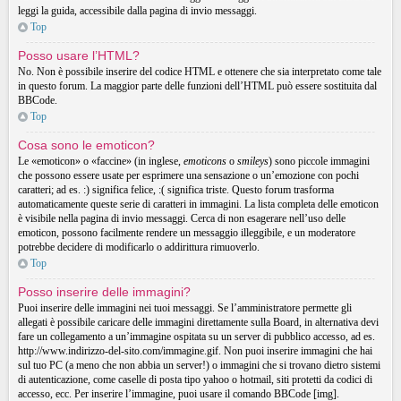
leggi la guida, accessibile dalla pagina di invio messaggi.
Top
Posso usare l’HTML?
No. Non è possibile inserire del codice HTML e ottenere che sia interpretato come tale
in questo forum. La maggior parte delle funzioni dell’HTML può essere sostituita dal
BBCode.
Top
Cosa sono le emoticon?
Le «emoticon» o «faccine» (in inglese,
emoticons
o
smileys
) sono piccole immagini
che possono essere usate per esprimere una sensazione o un’emozione con pochi
caratteri; ad es. :) significa felice, :( significa triste. Questo forum trasforma
automaticamente queste serie di caratteri in immagini. La lista completa delle emoticon
è visibile nella pagina di invio messaggi. Cerca di non esagerare nell’uso delle
emoticon, possono facilmente rendere un messaggio illeggibile, e un moderatore
potrebbe decidere di modificarlo o addirittura rimuoverlo.
Top
Posso inserire delle immagini?
Puoi inserire delle immagini nei tuoi messaggi. Se l’amministratore permette gli
allegati è possibile caricare delle immagini direttamente sulla Board, in alternativa devi
fare un collegamento a un’immagine ospitata su un server di pubblico accesso, ad es.
http://www.indirizzo-del-sito.com/immagine.gif. Non puoi inserire immagini che hai
sul tuo PC (a meno che non abbia un server!) o immagini che si trovano dietro sistemi
di autenticazione, come caselle di posta tipo yahoo o hotmail, siti protetti da codici di
accesso, ecc. Per inserire l’immagine, puoi usare il comando BBCode [img].