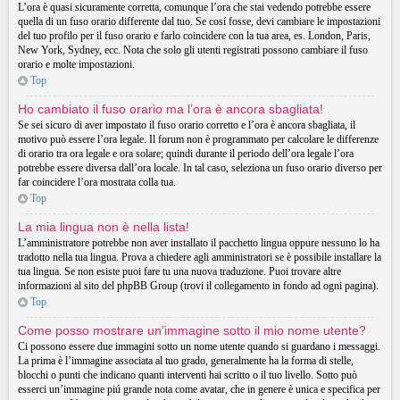
L’ora è quasi sicuramente corretta, comunque l’ora che stai vedendo potrebbe essere
quella di un fuso orario differente dal tuo. Se cosí fosse, devi cambiare le impostazioni
del tuo profilo per il fuso orario e farlo coincidere con la tua area, es. London, Paris,
New York, Sydney, ecc. Nota che solo gli utenti registrati possono cambiare il fuso
orario e molte impostazioni.
Top
Ho cambiato il fuso orario ma l’ora è ancora sbagliata!
Se sei sicuro di aver impostato il fuso orario corretto e l’ora è ancora sbagliata, il
motivo può essere l’ora legale. Il forum non è programmato per calcolare le differenze
di orario tra ora legale e ora solare; quindi durante il periodo dell’ora legale l’ora
potrebbe essere diversa dall’ora locale. In tal caso, seleziona un fuso orario diverso per
far coincidere l’ora mostrata colla tua.
Top
La mia lingua non è nella lista!
L’amministratore potrebbe non aver installato il pacchetto lingua oppure nessuno lo ha
tradotto nella tua lingua. Prova a chiedere agli amministratori se è possibile installare la
tua lingua. Se non esiste puoi fare tu una nuova traduzione. Puoi trovare altre
informazioni al sito del phpBB Group (trovi il collegamento in fondo ad ogni pagina).
Top
Come posso mostrare un’immagine sotto il mio nome utente?
Ci possono essere due immagini sotto un nome utente quando si guardano i messaggi.
La prima è l’immagine associata al tuo grado, generalmente ha la forma di stelle,
blocchi o punti che indicano quanti interventi hai scritto o il tuo livello. Sotto può
esserci un’immagine piú grande nota come avatar, che in genere è unica e specifica per