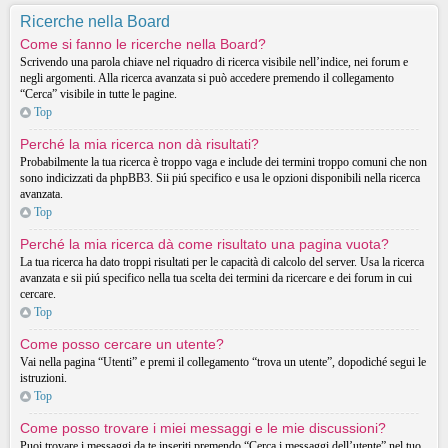
Ricerche nella Board
Come si fanno le ricerche nella Board?
Scrivendo una parola chiave nel riquadro di ricerca visibile nell’indice, nei forum e
negli argomenti. Alla ricerca avanzata si può accedere premendo il collegamento
“Cerca” visibile in tutte le pagine.
Top
Perché la mia ricerca non dà risultati?
Probabilmente la tua ricerca è troppo vaga e include dei termini troppo comuni che non
sono indicizzati da phpBB3. Sii piú specifico e usa le opzioni disponibili nella ricerca
avanzata.
Top
Perché la mia ricerca dà come risultato una pagina vuota?
La tua ricerca ha dato troppi risultati per le capacità di calcolo del server. Usa la ricerca
avanzata e sii piú specifico nella tua scelta dei termini da ricercare e dei forum in cui
cercare.
Top
Come posso cercare un utente?
Vai nella pagina “Utenti” e premi il collegamento “trova un utente”, dopodiché segui le
istruzioni.
Top
Come posso trovare i miei messaggi e le mie discussioni?
Puoi trovare i messaggi da te inseriti premendo “Cerca i messaggi dell’utente” nel tuo