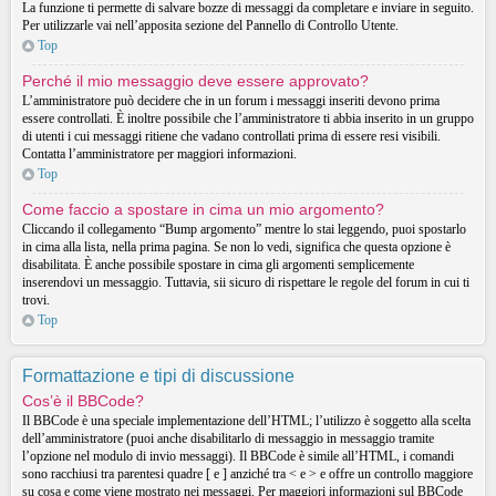
La funzione ti permette di salvare bozze di messaggi da completare e inviare in seguito.
Per utilizzarle vai nell’apposita sezione del Pannello di Controllo Utente.
Top
Perché il mio messaggio deve essere approvato?
L’amministratore può decidere che in un forum i messaggi inseriti devono prima
essere controllati. È inoltre possibile che l’amministratore ti abbia inserito in un gruppo
di utenti i cui messaggi ritiene che vadano controllati prima di essere resi visibili.
Contatta l’amministratore per maggiori informazioni.
Top
Come faccio a spostare in cima un mio argomento?
Cliccando il collegamento “Bump argomento” mentre lo stai leggendo, puoi spostarlo
in cima alla lista, nella prima pagina. Se non lo vedi, significa che questa opzione è
disabilitata. È anche possibile spostare in cima gli argomenti semplicemente
inserendovi un messaggio. Tuttavia, sii sicuro di rispettare le regole del forum in cui ti
trovi.
Top
Formattazione e tipi di discussione
Cos’è il BBCode?
Il BBCode è una speciale implementazione dell’HTML; l’utilizzo è soggetto alla scelta
dell’amministratore (puoi anche disabilitarlo di messaggio in messaggio tramite
l’opzione nel modulo di invio messaggi). Il BBCode è simile all’HTML, i comandi
sono racchiusi tra parentesi quadre [ e ] anziché tra < e > e offre un controllo maggiore
su cosa e come viene mostrato nei messaggi. Per maggiori informazioni sul BBCode