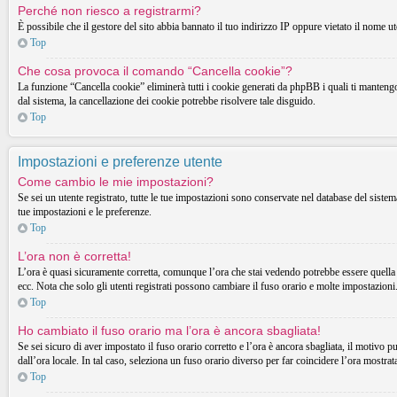
Perché non riesco a registrarmi?
È possibile che il gestore del sito abbia bannato il tuo indirizzo IP oppure vietato il nome ut
Top
Che cosa provoca il comando “Cancella cookie”?
La funzione “Cancella cookie” eliminerà tutti i cookie generati da phpBB i quali ti mantengon
dal sistema, la cancellazione dei cookie potrebbe risolvere tale disguido.
Top
Impostazioni e preferenze utente
Come cambio le mie impostazioni?
Se sei un utente registrato, tutte le tue impostazioni sono conservate nel database del sist
tue impostazioni e le preferenze.
Top
L’ora non è corretta!
L’ora è quasi sicuramente corretta, comunque l’ora che stai vedendo potrebbe essere quella d
ecc. Nota che solo gli utenti registrati possono cambiare il fuso orario e molte impostazioni
Top
Ho cambiato il fuso orario ma l’ora è ancora sbagliata!
Se sei sicuro di aver impostato il fuso orario corretto e l’ora è ancora sbagliata, il motivo p
dall’ora locale. In tal caso, seleziona un fuso orario diverso per far coincidere l’ora mostrata
Top