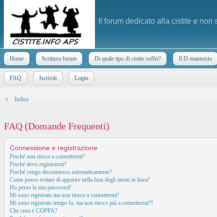
Il forum dedicato alla cistite e non
Home
Scrittura forum
Di quale tipo di cistite soffri?
Il D-mannosio
FAQ
Iscriviti
Login
Indice
FAQ (Domande Frequenti)
Connessione e registrazione
Perché non riesco a connettermi?
Perché devo registrarmi?
Perché vengo disconnesso automaticamente?
Come posso evitare di apparire nella lista degli utenti in linea?
Ho perso la mia password!
Mi sono registrato ma non riesco a connettermi!
Mi sono registrato tempo fa, ma non riesco piú a connettermi?!
Che cosa è COPPA?