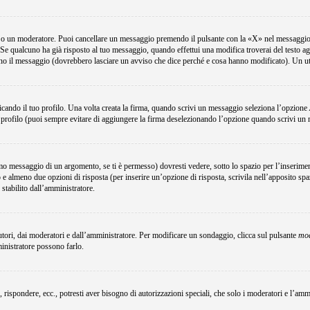
e o un moderatore. Puoi cancellare un messaggio premendo il pulsante con la «X» nel messaggio 
Se qualcuno ha già risposto al tuo messaggio, quando effettui una modifica troverai del testo a
no il messaggio (dovrebbero lasciare un avviso che dice perché e cosa hanno modificato). Un u
ando il tuo profilo. Una volta creata la firma, quando scrivi un messaggio seleziona l’opzione
 profilo (puoi sempre evitare di aggiungere la firma deselezionando l’opzione quando scrivi un
o messaggio di un argomento, se ti è permesso) dovresti vedere, sotto lo spazio per l’inserimen
o e almeno due opzioni di risposta (per inserire un’opzione di risposta, scrivila nell’apposito spa
 stabilito dall’amministratore.
utori, dai moderatori e dall’amministratore. Per modificare un sondaggio, clicca sul pulsante
mod
ministratore possono farlo.
, rispondere, ecc., potresti aver bisogno di autorizzazioni speciali, che solo i moderatori e l’a