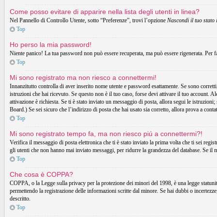
Come posso evitare di apparire nella lista degli utenti in linea?
Nel Pannello di Controllo Utente, sotto “Preferenze”, trovi l’opzione
Nascondi il tuo stato 
Top
Ho perso la mia password!
Niente panico! La tua password non può essere recuperata, ma può essere rigenerata. Per fa
Top
Mi sono registrato ma non riesco a connettermi!
Innanzitutto controlla di aver inserito nome utente e password esattamente. Se sono corretti,
istruzioni che hai ricevuto. Se questo non è il tuo caso, forse devi attivare il tuo account. A
attivazione è richiesta. Se ti è stato inviato un messaggio di posta, allora segui le istruzion
Board.) Se sei sicuro che l’indirizzo di posta che hai usato sia corretto, allora prova a cont
Top
Mi sono registrato tempo fa, ma non riesco piú a connettermi?!
Verifica il messaggio di posta elettronica che ti è stato inviato la prima volta che ti sei r
gli utenti che non hanno mai inviato messaggi, per ridurre la grandezza del database. Se il 
Top
Che cosa è COPPA?
COPPA, o la Legge sulla privacy per la protezione dei minori del 1998, è una legge statunitens
permettendo la registrazione delle informazioni scritte dal minore. Se hai dubbi o incertezz
descritto.
Top