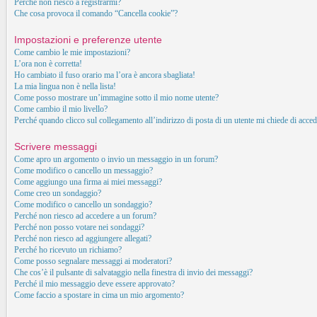
Perché non riesco a registrarmi?
Che cosa provoca il comando “Cancella cookie”?
Impostazioni e preferenze utente
Come cambio le mie impostazioni?
L’ora non è corretta!
Ho cambiato il fuso orario ma l’ora è ancora sbagliata!
La mia lingua non è nella lista!
Come posso mostrare un’immagine sotto il mio nome utente?
Come cambio il mio livello?
Perché quando clicco sul collegamento all’indirizzo di posta di un utente mi chiede di acced
Scrivere messaggi
Come apro un argomento o invio un messaggio in un forum?
Come modifico o cancello un messaggio?
Come aggiungo una firma ai miei messaggi?
Come creo un sondaggio?
Come modifico o cancello un sondaggio?
Perché non riesco ad accedere a un forum?
Perché non posso votare nei sondaggi?
Perché non riesco ad aggiungere allegati?
Perché ho ricevuto un richiamo?
Come posso segnalare messaggi ai moderatori?
Che cos’è il pulsante di salvataggio nella finestra di invio dei messaggi?
Perché il mio messaggio deve essere approvato?
Come faccio a spostare in cima un mio argomento?