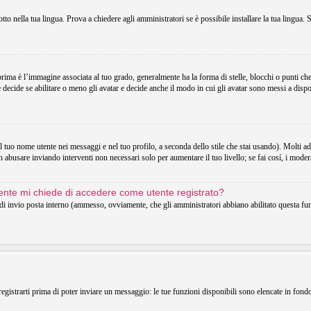
o nella tua lingua. Prova a chiedere agli amministratori se è possibile installare la tua lingua. 
 è l’immagine associata al tuo grado, generalmente ha la forma di stelle, blocchi o punti che in
decide se abilitare o meno gli avatar e decide anche il modo in cui gli avatar sono messi a dispo
uo nome utente nei messaggi e nel tuo profilo, a seconda dello stile che stai usando). Molti adotta
 abusare inviando interventi non necessari solo per aumentare il tuo livello; se fai cosí, i mode
utente mi chiede di accedere come utente registrato?
o di invio posta interno (ammesso, ovviamente, che gli amministratori abbiano abilitato questa f
registrarti prima di poter inviare un messaggio: le tue funzioni disponibili sono elencate in fond