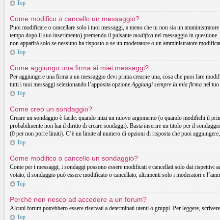
Top
Come modifico o cancello un messaggio?
Puoi modificare o cancellare solo i tuoi messaggi, a meno che tu non sia un amministrator
tempo dopo il suo inserimento) premendo il pulsante
modifica
nel messaggio in questione. 
non apparirà solo se nessuno ha risposto o se un moderatore o un amministratore modifica
Top
Come aggiungo una firma ai miei messaggi?
Per aggiungere una firma a un messaggio devi prima crearne una, cosa che puoi fare modific
tutti i tuoi messaggi selezionando l’apposita opzione
Aggiungi sempre la mia firma
nel tuo
Top
Come creo un sondaggio?
Creare un sondaggio è facile: quando inizi un nuovo argomento (o quando modifichi il prim
probabilmente non hai il diritto di creare sondaggi). Basta inserire un titolo per il sondaggi
(0 per non porre limiti). C’è un limite al numero di opzioni di risposta che puoi aggiungere,
Top
Come modifico o cancello un sondaggio?
Come per i messaggi, i sondaggi possono essere modificati e cancellati solo dai rispettivi a
votato, il sondaggio può essere modificato o cancellato, altrimenti solo i moderatori e l’am
Top
Perché non riesco ad accedere a un forum?
Alcuni forum potrebbero essere riservati a determinati utenti o gruppi. Per leggere, scrivere
Top