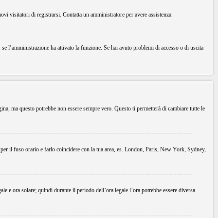
uovi visitatori di registrarsi. Contatta un amministratore per avere assistenza.
, se l’amministrazione ha attivato la funzione. Se hai avuto problemi di accesso o di uscita
agina, ma questo potrebbe non essere sempre vero. Questo ti permetterà di cambiare tutte le
 per il fuso orario e farlo coincidere con la tua area, es. London, Paris, New York, Sydney,
gale e ora solare; quindi durante il periodo dell’ora legale l’ora potrebbe essere diversa