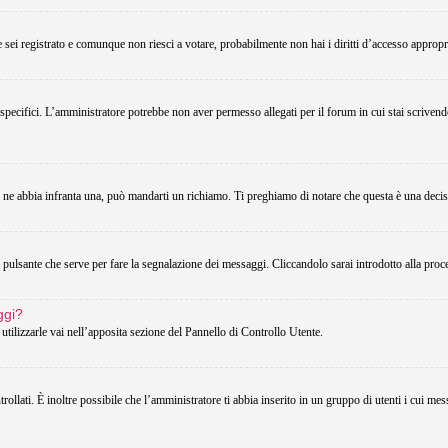
Se sei registrato e comunque non riesci a votare, probabilmente non hai i diritti d’accesso appropri
 specifici. L’amministratore potrebbe non aver permesso allegati per il forum in cui stai scriven
u ne abbia infranta una, può mandarti un richiamo. Ti preghiamo di notare che questa è una decis
pulsante che serve per fare la segnalazione dei messaggi. Cliccandolo sarai introdotto alla proc
ggi?
utilizzarle vai nell’apposita sezione del Pannello di Controllo Utente.
lati. È inoltre possibile che l’amministratore ti abbia inserito in un gruppo di utenti i cui messa