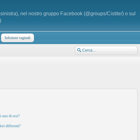
a sinistra), nel nostro gruppo Facebook (@groups/Cistite/) o sul
)
Infezioni vaginali
i uno di essi?
ori differenti?