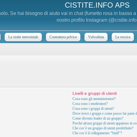
CISTITE.INFO APS
 solo. Se hai bisogno di aiuto vai in chat (fumetto rosa in basso 
nostro profilo Instagram (@cistite.info
La cistite interstiziale
Contrattura pelvica
Vulvodinia
La vescica
Livelli e gruppi di utenti
Cosa sono gli amministratori?
Cosa sono i moderatori?
Cosa sono i gruppi di utenti?
Dove trovo i gruppi e come posso far parte d
Come divento leader di un gruppo?
Perché alcuni gruppi di utenti appaiono in col
Che cos’è un gruppo di utenti predefinito?
Che cos’è il collegamento “Staff”?