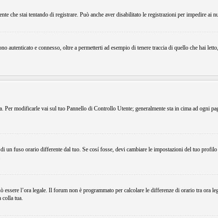
ente che stai tentando di registrare. Può anche aver disabilitato le registrazioni per impedire ai n
o autenticato e connesso, oltre a permetterti ad esempio di tenere traccia di quello che hai letto
ema. Per modificarle vai sul tuo Pannello di Controllo Utente; generalmente sta in cima ad ogni p
i un fuso orario differente dal tuo. Se cosí fosse, devi cambiare le impostazioni del tuo profilo
.
uò essere l’ora legale. Il forum non è programmato per calcolare le differenze di orario tra ora le
 colla tua.