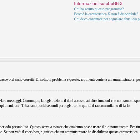
Informazioni su phpBB 3
Chi ha scritto questo programma?
Perché la caratteristica X non è disponibile?
Chi devo contattare per segnalare abusi e/o 
assword siano corretti. Di solito il problema è questo, altrimenti contatta un amministratore: po
viare messaggi. Comunque, la registrazione ti darà accesso ad altre funzioni che non sono dispon
ppi utenti, ecc. Ti bastano pochi secondi per registrarti e quindi ti raccomandiamo di farlo.
 periodo prestabilito. Questo serve a evitare che qualcuno possa usare il tuo nome utente. Per r
ecc. Se non vedi il checkbox, significa che un amministratore ha disabilitato questa caratteristica.