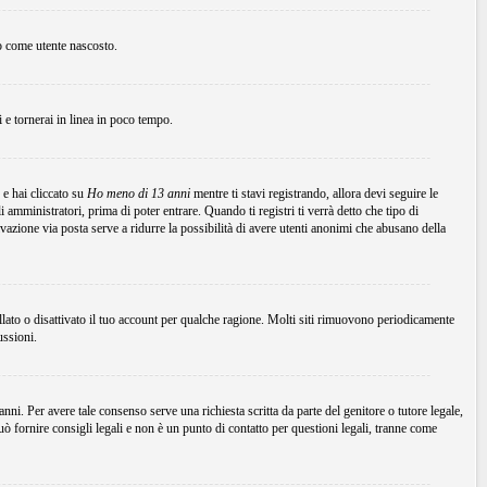
to come utente nascosto.
ni e tornerai in linea in poco tempo.
 e hai cliccato su
Ho meno di 13 anni
mentre ti stavi registrando, allora devi seguire le
 amministratori, prima di poter entrare. Quando ti registri ti verrà detto che tipo di
tivazione via posta serve a ridurre la possibilità di avere utenti anonimi che abusano della
ellato o disattivato il tuo account per qualche ragione. Molti siti rimuovono periodicamente
ussioni.
ni. Per avere tale consenso serve una richiesta scritta da parte del genitore o tutore legale,
 fornire consigli legali e non è un punto di contatto per questioni legali, tranne come