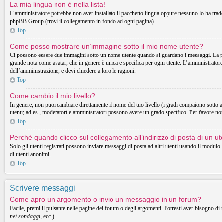
La mia lingua non è nella lista!
L’amministratore potrebbe non aver installato il pacchetto lingua oppure nessuno lo ha tradott
phpBB Group (trovi il collegamento in fondo ad ogni pagina).
Top
Come posso mostrare un’immagine sotto il mio nome utente?
Ci possono essere due immagini sotto un nome utente quando si guardano i messaggi. La prima
grande nota come avatar, che in genere è unica e specifica per ogni utente. L’amministratore 
dell’amministrazione, e devi chiedere a loro le ragioni.
Top
Come cambio il mio livello?
In genere, non puoi cambiare direttamente il nome del tuo livello (i gradi compaiono sotto al t
utenti; ad es., moderatori e amministratori possono avere un grado specifico. Per favore non
Top
Perché quando clicco sul collegamento all’indirizzo di posta di un 
Solo gli utenti registrati possono inviare messaggi di posta ad altri utenti usando il modul
di utenti anonimi.
Top
Scrivere messaggi
Come apro un argomento o invio un messaggio in un forum?
Facile, premi il pulsante nelle pagine dei forum o degli argomenti. Potresti aver bisogno di 
nei sondaggi
, ecc.).