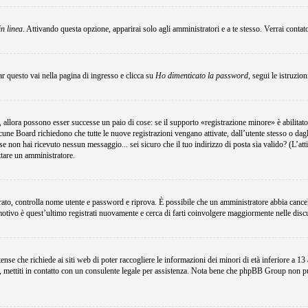
in linea
. Attivando questa opzione, apparirai solo agli amministratori e a te stesso. Verrai conta
r questo vai nella pagina di ingresso e clicca su
Ho dimenticato la password
, segui le istruzio
 allora possono esser successe un paio di cose: se il supporto «registrazione minore» è abilitato
lcune Board richiedono che tutte le nuove registrazioni vengano attivate, dall’utente stesso o dagli
i; se non hai ricevuto nessun messaggio... sei sicuro che il tuo indirizzo di posta sia valido? (L’at
attare un amministratore.
egistrato, controlla nome utente e password e riprova. È possibile che un amministratore abbia canc
motivo è quest’ultimo registrati nuovamente e cerca di farti coinvolgere maggiormente nelle disc
e che richiede ai siti web di poter raccogliere le informazioni dei minori di età inferiore a 13 an
e, mettiti in contatto con un consulente legale per assistenza. Nota bene che phpBB Group non può