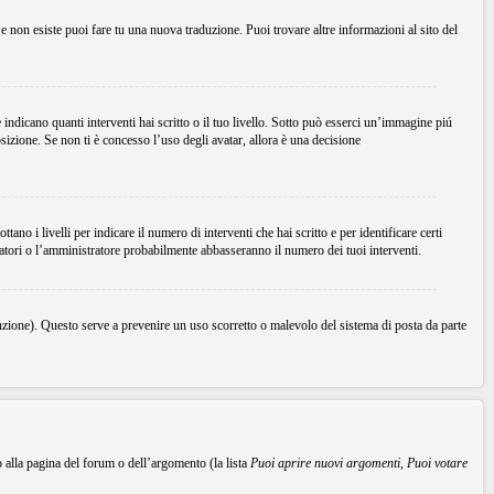
Se non esiste puoi fare tu una nuova traduzione. Puoi trovare altre informazioni al sito del
dicano quanti interventi hai scritto o il tuo livello. Sotto può esserci un’immagine piú
sizione. Se non ti è concesso l’uso degli avatar, allora è una decisione
no i livelli per indicare il numero di interventi che hai scritto e per identificare certi
ratori o l’amministratore probabilmente abbasseranno il numero dei tuoi interventi.
unzione). Questo serve a prevenire un uso scorretto o malevolo del sistema di posta da parte
o alla pagina del forum o dell’argomento (la lista
Puoi aprire nuovi argomenti
,
Puoi votare