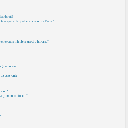
esiderati!
ata o spam da qualcuno in questa Board!
nte dalla mia lista amici o ignorati?
pagina vuota?
 discussioni?
izione?
o argomento o forum?
?