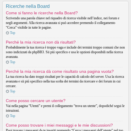
Ricerche nella Board
Come si fanno le ricerche nella Board?
Scrivendo una parola chiave nel riquadro di ricerca visibile nell’indice, nei forum e
negli argomenti. Alla ricerca avanzata si può accedere premendo il collegamento
“Cerca” visibile in tutte le pagine.
Top
Perché la mia ricerca non dà risultati?
Probabilmente la tua ricerca è troppo vaga e include dei termini troppo comuni che non
sono indicizzati da phpBB3. Sii piú specifico e usa le opzioni disponibili nella ricerca
avanzata.
Top
Perché la mia ricerca dà come risultato una pagina vuota?
La tua ricerca ha dato troppi risultati per le capacità di calcolo del server. Usa la ricerca
avanzata e sii piú specifico nella tua scelta dei termini da ricercare e dei forum in cui
cercare.
Top
Come posso cercare un utente?
Vai nella pagina “Utenti” e premi il collegamento “trova un utente”, dopodiché segui le
istruzioni.
Top
Come posso trovare i miei messaggi e le mie discussioni?
Puoi trovare i messaggi da te inseriti premendo “Cerca i messaggi dell’utente” nel tuo