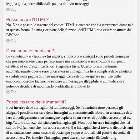
leggi la guida, accessibile dalla pagina di invio messaggi.
Top
Posso usare l’HTML?
No. Non è possibile inserire del codice HTML e ottenere che sia interpretato come tale
in questo forum. La maggior parte delle funzioni dell’HTML può essere sostituita dal
BBCode.
Top
Cosa sono le emoticon?
Le «emoticon» o «faccine» (in inglese,
emoticons
o
smileys
) sono piccole immagini
che possono essere usate per esprimere una sensazione o un’emozione con pochi
caratteri; ad es. :) significa felice, :( significa triste. Questo forum trasforma
automaticamente queste serie di caratteri in immagini. La lista completa delle emoticon
è visibile nella pagina di invio messaggi. Cerca di non esagerare nell’uso delle
emoticon, possono facilmente rendere un messaggio illeggibile, e un moderatore
potrebbe decidere di modificarlo o addirittura rimuoverlo.
Top
Posso inserire delle immagini?
Puoi inserire delle immagini nei tuoi messaggi. Se l’amministratore permette gli
allegati è possibile caricare delle immagini direttamente sulla Board, in alternativa devi
fare un collegamento a un’immagine ospitata su un server di pubblico accesso, ad es.
http://www.indirizzo-del-sito.com/immagine.gif. Non puoi inserire immagini che hai
sul tuo PC (a meno che non abbia un server!) o immagini che si trovano dietro sistemi
di autenticazione, come caselle di posta tipo yahoo o hotmail, siti protetti da codici di
accesso, ecc. Per inserire l’immagine, puoi usare il comando BBCode [img].