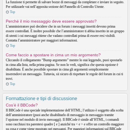
La funzione ti permette di salvare bozze di messaggi da completare e inviare in seguito.
Per utilizzarle vai nell’apposita sezione del Pannello di Controllo Utente.
Top
Perché il mio messaggio deve essere approvato?
L’amministratore può decidere che in un forum i messaggi inseriti devono prima
essere controllati. È inoltre possibile che l’amministratore ti abbia inserito in un gruppo
di utenti i cui messaggi ritiene che vadano controllati prima di essere resi visibili.
Contatta l’amministratore per maggiori informazioni.
Top
Come faccio a spostare in cima un mio argomento?
Cliccando il collegamento “Bump argomento” mentre lo stai leggendo, puoi spostarlo
in cima alla lista, nella prima pagina. Se non lo vedi, significa che questa opzione è
disabilitata. È anche possibile spostare in cima gli argomenti semplicemente
inserendovi un messaggio. Tuttavia, sii sicuro di rispettare le regole del forum in cui ti
trovi.
Top
Formattazione e tipi di discussione
Cos’è il BBCode?
Il BBCode è una speciale implementazione dell’HTML; l’utilizzo è soggetto alla scelta
dell’amministratore (puoi anche disabilitarlo di messaggio in messaggio tramite
l’opzione nel modulo di invio messaggi). Il BBCode è simile all’HTML, i comandi
sono racchiusi tra parentesi quadre [ e ] anziché tra < e > e offre un controllo maggiore
su cosa e come viene mostrato nei messaggi. Per maggiori informazioni sul BBCode