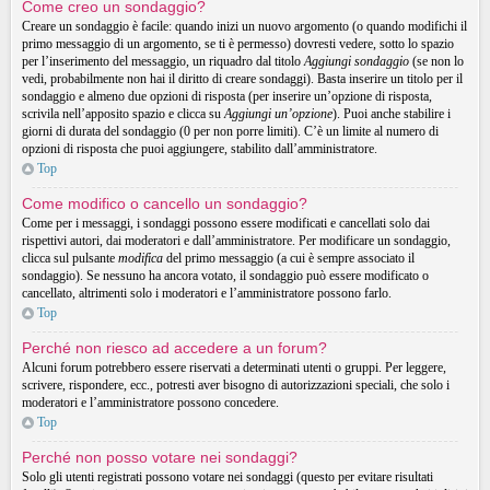
Come creo un sondaggio?
Creare un sondaggio è facile: quando inizi un nuovo argomento (o quando modifichi il
primo messaggio di un argomento, se ti è permesso) dovresti vedere, sotto lo spazio
per l’inserimento del messaggio, un riquadro dal titolo
Aggiungi sondaggio
(se non lo
vedi, probabilmente non hai il diritto di creare sondaggi). Basta inserire un titolo per il
sondaggio e almeno due opzioni di risposta (per inserire un’opzione di risposta,
scrivila nell’apposito spazio e clicca su
Aggiungi un’opzione
). Puoi anche stabilire i
giorni di durata del sondaggio (0 per non porre limiti). C’è un limite al numero di
opzioni di risposta che puoi aggiungere, stabilito dall’amministratore.
Top
Come modifico o cancello un sondaggio?
Come per i messaggi, i sondaggi possono essere modificati e cancellati solo dai
rispettivi autori, dai moderatori e dall’amministratore. Per modificare un sondaggio,
clicca sul pulsante
modifica
del primo messaggio (a cui è sempre associato il
sondaggio). Se nessuno ha ancora votato, il sondaggio può essere modificato o
cancellato, altrimenti solo i moderatori e l’amministratore possono farlo.
Top
Perché non riesco ad accedere a un forum?
Alcuni forum potrebbero essere riservati a determinati utenti o gruppi. Per leggere,
scrivere, rispondere, ecc., potresti aver bisogno di autorizzazioni speciali, che solo i
moderatori e l’amministratore possono concedere.
Top
Perché non posso votare nei sondaggi?
Solo gli utenti registrati possono votare nei sondaggi (questo per evitare risultati