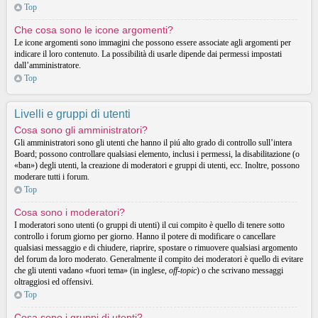
Top
Che cosa sono le icone argomenti?
Le icone argomenti sono immagini che possono essere associate agli argomenti per
indicare il loro contenuto. La possibilità di usarle dipende dai permessi impostati
dall’amministratore.
Top
Livelli e gruppi di utenti
Cosa sono gli amministratori?
Gli amministratori sono gli utenti che hanno il piú alto grado di controllo sull’intera
Board; possono controllare qualsiasi elemento, inclusi i permessi, la disabilitazione (o
«ban») degli utenti, la creazione di moderatori e gruppi di utenti, ecc. Inoltre, possono
moderare tutti i forum.
Top
Cosa sono i moderatori?
I moderatori sono utenti (o gruppi di utenti) il cui compito è quello di tenere sotto
controllo i forum giorno per giorno. Hanno il potere di modificare o cancellare
qualsiasi messaggio e di chiudere, riaprire, spostare o rimuovere qualsiasi argomento
del forum da loro moderato. Generalmente il compito dei moderatori è quello di evitare
che gli utenti vadano «fuori tema» (in inglese,
off-topic
) o che scrivano messaggi
oltraggiosi ed offensivi.
Top
Cosa sono i gruppi di utenti?