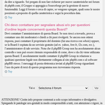
da dire a riguardo. Sei pregato di non fare richieste per nuove caratteristiche nei forum
di phpbb.com; il Gruppo si appoggia a Sourceforge per la gestione di nuove
funzionalità. Leggi il forum e cerca di capire, se vengono spiegate, quali sono le nostre
posizioni a proposito di quella caratteristica e segui la procedura data.
Top
Chi devo contattare per segnalare abusi e/o per questioni
d’ordine legale concernenti questa Board?
Devi contattare l’amministratore di questa Board. Se non riesci a trovarlo, prova a
contattare uno dei moderatori e chiedi a chi puoi rivolgerti. Se ancora non ottieni
risposta, puoi contattare il proprietario del dominio (fai una ricerca con
whois
) oppure,
se la Board è ospitata da un servizio gratuito (ad es. yahoo, free.fr, f2s.com, ecc.),
l’amministratore di tale servizio. Nota che il phpBB Group non ha assolutamente alcun
controllo e non può essere ritenuto responsabile di come, dove e da chi viene utilizzata
questa Board. È assolutamente inutile contattare il phpBB Group in relazione a
qualsiasi questione legale non direttamente collegata al sito phpbb.com o al software
phpBB stesso. I messaggi di posta elettronica inviati al phpBB Group riguardanti
l’uso da parte di terzi di questo programma non riceveranno risposta.
Top
Vai a:
ATTENZIONE! Cistite.info propone contenuti a solo scopo informativo e divulgativo.
Spiegando le patologie uro-genitali in modo comprensibile a tutti, con attenzione e rigore, in