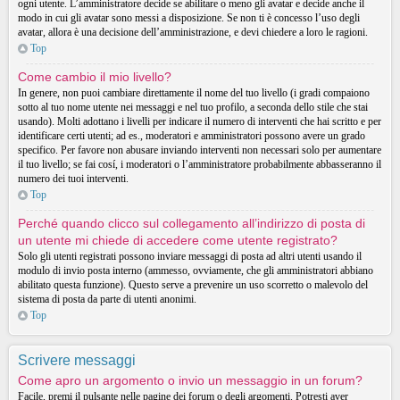
ogni utente. L’amministratore decide se abilitare o meno gli avatar e decide anche il
modo in cui gli avatar sono messi a disposizione. Se non ti è concesso l’uso degli
avatar, allora è una decisione dell’amministrazione, e devi chiedere a loro le ragioni.
Top
Come cambio il mio livello?
In genere, non puoi cambiare direttamente il nome del tuo livello (i gradi compaiono
sotto al tuo nome utente nei messaggi e nel tuo profilo, a seconda dello stile che stai
usando). Molti adottano i livelli per indicare il numero di interventi che hai scritto e per
identificare certi utenti; ad es., moderatori e amministratori possono avere un grado
specifico. Per favore non abusare inviando interventi non necessari solo per aumentare
il tuo livello; se fai cosí, i moderatori o l’amministratore probabilmente abbasseranno il
numero dei tuoi interventi.
Top
Perché quando clicco sul collegamento all’indirizzo di posta di
un utente mi chiede di accedere come utente registrato?
Solo gli utenti registrati possono inviare messaggi di posta ad altri utenti usando il
modulo di invio posta interno (ammesso, ovviamente, che gli amministratori abbiano
abilitato questa funzione). Questo serve a prevenire un uso scorretto o malevolo del
sistema di posta da parte di utenti anonimi.
Top
Scrivere messaggi
Come apro un argomento o invio un messaggio in un forum?
Facile, premi il pulsante nelle pagine dei forum o degli argomenti. Potresti aver