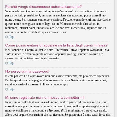
Perché vengo disconnesso automaticamente?
Se non selezioni
Connessione automatica ad ogni visita
il sistema ti terrà connesso
per un periodo prestabilito. Questo serve a evitare che qualcuno possa usare il tuo
nome utente. Per rimanere connesso, seleziona l’opzione quando entri, ma ricorda che
questo non è consigliato se ti colleghi da un PC usato anche da altri, ad es. in
biblioteca, Internet point, università, ecc. Se non vedi il checkbox, significa che un
amministratore ha disabilitato questa caratteristica.
Top
Come posso evitare di apparire nella lista degli utenti in linea?
Nel Pannello di Controllo Utente, sotto “Preferenze”, trovi l’opzione
Nascondi il tuo
stato in linea
. Attivando questa opzione, apparirai solo agli amministratori e a te
stesso. Verrai contato come utente nascosto.
Top
Ho perso la mia password!
Niente panico! La tua password non può essere recuperata, ma può essere rigenerata.
Per far questo vai nella pagina di ingresso e clicca su
Ho dimenticato la password
,
segui le istruzioni e tornerai in linea in poco tempo.
Top
Mi sono registrato ma non riesco a connettermi!
Innanzitutto controlla di aver inserito nome utente e password esattamente. Se sono
corretti, allora possono esser successe un paio di cose: se il supporto «registrazione
minore» è abilitato e hai cliccato su
Ho meno di 13 anni
mentre ti stavi registrando,
allora devi seguire le istruzioni che hai ricevuto. Se questo non è il tuo caso, forse devi