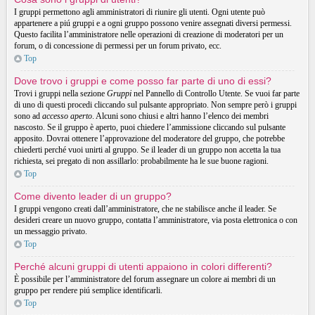
I gruppi permettono agli amministratori di riunire gli utenti. Ogni utente può
appartenere a piú gruppi e a ogni gruppo possono venire assegnati diversi permessi.
Questo facilita l’amministratore nelle operazioni di creazione di moderatori per un
forum, o di concessione di permessi per un forum privato, ecc.
Top
Dove trovo i gruppi e come posso far parte di uno di essi?
Trovi i gruppi nella sezione
Gruppi
nel Pannello di Controllo Utente. Se vuoi far parte
di uno di questi procedi cliccando sul pulsante appropriato. Non sempre però i gruppi
sono ad
accesso aperto
. Alcuni sono chiusi e altri hanno l’elenco dei membri
nascosto. Se il gruppo è aperto, puoi chiedere l’ammissione cliccando sul pulsante
apposito. Dovrai ottenere l’approvazione del moderatore del gruppo, che potrebbe
chiederti perché vuoi unirti al gruppo. Se il leader di un gruppo non accetta la tua
richiesta, sei pregato di non assillarlo: probabilmente ha le sue buone ragioni.
Top
Come divento leader di un gruppo?
I gruppi vengono creati dall’amministratore, che ne stabilisce anche il leader. Se
desideri creare un nuovo gruppo, contatta l’amministratore, via posta elettronica o con
un messaggio privato.
Top
Perché alcuni gruppi di utenti appaiono in colori differenti?
È possibile per l’amministratore del forum assegnare un colore ai membri di un
gruppo per rendere piú semplice identificarli.
Top