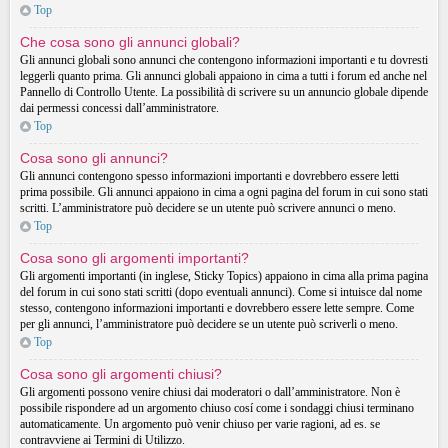
Top
Che cosa sono gli annunci globali?
Gli annunci globali sono annunci che contengono informazioni importanti e tu dovresti
leggerli quanto prima. Gli annunci globali appaiono in cima a tutti i forum ed anche nel
Pannello di Controllo Utente. La possibilità di scrivere su un annuncio globale dipende
dai permessi concessi dall’amministratore.
Top
Cosa sono gli annunci?
Gli annunci contengono spesso informazioni importanti e dovrebbero essere letti
prima possibile. Gli annunci appaiono in cima a ogni pagina del forum in cui sono stati
scritti. L’amministratore può decidere se un utente può scrivere annunci o meno.
Top
Cosa sono gli argomenti importanti?
Gli argomenti importanti (in inglese, Sticky Topics) appaiono in cima alla prima pagina
del forum in cui sono stati scritti (dopo eventuali annunci). Come si intuisce dal nome
stesso, contengono informazioni importanti e dovrebbero essere lette sempre. Come
per gli annunci, l’amministratore può decidere se un utente può scriverli o meno.
Top
Cosa sono gli argomenti chiusi?
Gli argomenti possono venire chiusi dai moderatori o dall’amministratore. Non è
possibile rispondere ad un argomento chiuso cosí come i sondaggi chiusi terminano
automaticamente. Un argomento può venir chiuso per varie ragioni, ad es. se
contravviene ai Termini di Utilizzo.