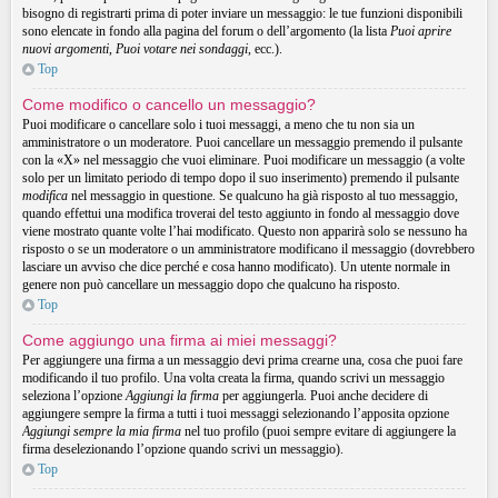
bisogno di registrarti prima di poter inviare un messaggio: le tue funzioni disponibili
sono elencate in fondo alla pagina del forum o dell’argomento (la lista
Puoi aprire
nuovi argomenti
,
Puoi votare nei sondaggi
, ecc.).
Top
Come modifico o cancello un messaggio?
Puoi modificare o cancellare solo i tuoi messaggi, a meno che tu non sia un
amministratore o un moderatore. Puoi cancellare un messaggio premendo il pulsante
con la «X» nel messaggio che vuoi eliminare. Puoi modificare un messaggio (a volte
solo per un limitato periodo di tempo dopo il suo inserimento) premendo il pulsante
modifica
nel messaggio in questione. Se qualcuno ha già risposto al tuo messaggio,
quando effettui una modifica troverai del testo aggiunto in fondo al messaggio dove
viene mostrato quante volte l’hai modificato. Questo non apparirà solo se nessuno ha
risposto o se un moderatore o un amministratore modificano il messaggio (dovrebbero
lasciare un avviso che dice perché e cosa hanno modificato). Un utente normale in
genere non può cancellare un messaggio dopo che qualcuno ha risposto.
Top
Come aggiungo una firma ai miei messaggi?
Per aggiungere una firma a un messaggio devi prima crearne una, cosa che puoi fare
modificando il tuo profilo. Una volta creata la firma, quando scrivi un messaggio
seleziona l’opzione
Aggiungi la firma
per aggiungerla. Puoi anche decidere di
aggiungere sempre la firma a tutti i tuoi messaggi selezionando l’apposita opzione
Aggiungi sempre la mia firma
nel tuo profilo (puoi sempre evitare di aggiungere la
firma deselezionando l’opzione quando scrivi un messaggio).
Top