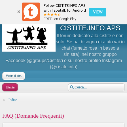
Follow CISTITE.INFO APS
with Tapatalk for Android
VIEW
FREE - on Google Play
CISTITE.INFO APS
Il forum dedicato alla cistite e non
solo. Se hai bisogno di aiuto vai in
chat (fumetto rosa in basso a
sinistra), nel nostro gruppo
Facebook (@groups/Cistite/) o sul nostro profilo Instagram
(@cistite.info)
Visita il sito
Utente
Indice
FAQ (Domande Frequenti)