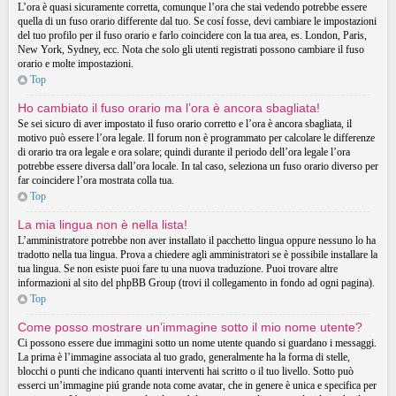
L’ora è quasi sicuramente corretta, comunque l’ora che stai vedendo potrebbe essere
quella di un fuso orario differente dal tuo. Se cosí fosse, devi cambiare le impostazioni
del tuo profilo per il fuso orario e farlo coincidere con la tua area, es. London, Paris,
New York, Sydney, ecc. Nota che solo gli utenti registrati possono cambiare il fuso
orario e molte impostazioni.
Top
Ho cambiato il fuso orario ma l’ora è ancora sbagliata!
Se sei sicuro di aver impostato il fuso orario corretto e l’ora è ancora sbagliata, il
motivo può essere l’ora legale. Il forum non è programmato per calcolare le differenze
di orario tra ora legale e ora solare; quindi durante il periodo dell’ora legale l’ora
potrebbe essere diversa dall’ora locale. In tal caso, seleziona un fuso orario diverso per
far coincidere l’ora mostrata colla tua.
Top
La mia lingua non è nella lista!
L’amministratore potrebbe non aver installato il pacchetto lingua oppure nessuno lo ha
tradotto nella tua lingua. Prova a chiedere agli amministratori se è possibile installare la
tua lingua. Se non esiste puoi fare tu una nuova traduzione. Puoi trovare altre
informazioni al sito del phpBB Group (trovi il collegamento in fondo ad ogni pagina).
Top
Come posso mostrare un’immagine sotto il mio nome utente?
Ci possono essere due immagini sotto un nome utente quando si guardano i messaggi.
La prima è l’immagine associata al tuo grado, generalmente ha la forma di stelle,
blocchi o punti che indicano quanti interventi hai scritto o il tuo livello. Sotto può
esserci un’immagine piú grande nota come avatar, che in genere è unica e specifica per