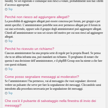
fasulli). Se sei registrato e comunque non riesci a votare, probabilmente non hai i diritti
d’accesso appropriati.
Top
Perché non riesco ad aggiungere allegati?
La possibilità di aggiungere allegati può essere concessa per forum, per gruppi o per
utenti specifici. L’amministratore potrebbe non aver permesso allegati per il forum in
cui stai scrivendo, oppure solo il gruppo degli amministratori può aggiungere allegati.
Chiedi all’amministratore se non sei sicuro del motivo per cui non riesci ad aggiungere
allegati.
Top
Perché ho ricevuto un richiamo?
Ciascun amministratore ha una propria serie di regole per la propria Board. Se pensa
che tu ne abbia infranta una, può mandarti un richiamo. Ti preghiamo di notare che
questa è una decisione dell’amministratore, e il phpBB Group non ha niente a che fare
con questi richiami.
Top
Come posso segnalare messaggi ai moderatori?
Se l’amministratore l’ha permesso, vai al messaggio che vuoi segnalare: dovresti
vedere un pulsante che serve per fare la segnalazione dei messaggi. Cliccandolo sarai
introdotto alla procedura necessaria per la segnalazione dei messaggi.
Top
Che cos’è il pulsante di salvataggio nella finestra di invio dei
messaggi?