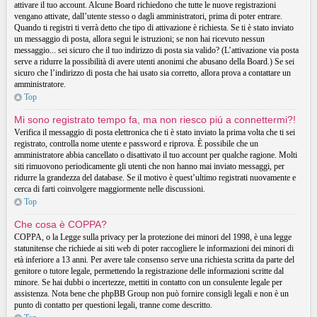
attivare il tuo account. Alcune Board richiedono che tutte le nuove registrazioni
vengano attivate, dall’utente stesso o dagli amministratori, prima di poter entrare.
Quando ti registri ti verrà detto che tipo di attivazione è richiesta. Se ti è stato inviato
un messaggio di posta, allora segui le istruzioni; se non hai ricevuto nessun
messaggio... sei sicuro che il tuo indirizzo di posta sia valido? (L’attivazione via posta
serve a ridurre la possibilità di avere utenti anonimi che abusano della Board.) Se sei
sicuro che l’indirizzo di posta che hai usato sia corretto, allora prova a contattare un
amministratore.
Top
Mi sono registrato tempo fa, ma non riesco piú a connettermi?!
Verifica il messaggio di posta elettronica che ti è stato inviato la prima volta che ti sei
registrato, controlla nome utente e password e riprova. È possibile che un
amministratore abbia cancellato o disattivato il tuo account per qualche ragione. Molti
siti rimuovono periodicamente gli utenti che non hanno mai inviato messaggi, per
ridurre la grandezza del database. Se il motivo è quest’ultimo registrati nuovamente e
cerca di farti coinvolgere maggiormente nelle discussioni.
Top
Che cosa è COPPA?
COPPA, o la Legge sulla privacy per la protezione dei minori del 1998, è una legge
statunitense che richiede ai siti web di poter raccogliere le informazioni dei minori di
età inferiore a 13 anni. Per avere tale consenso serve una richiesta scritta da parte del
genitore o tutore legale, permettendo la registrazione delle informazioni scritte dal
minore. Se hai dubbi o incertezze, mettiti in contatto con un consulente legale per
assistenza. Nota bene che phpBB Group non può fornire consigli legali e non è un
punto di contatto per questioni legali, tranne come descritto.