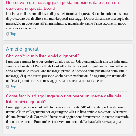
Ho ricevuto un messaggio di posta indesiderata o spam da
qualcuno in questa Board!
Ci dispiace. Il sistema di invio di posta elettronica di questa Board include un sistema
di protezione per risalire a chi manda questi messaggi. Dovresti mandare una copia del
messaggio in questione all’amministratore, includendo anche l’intestazione, in modo
che possa intervenire.
Top
Amici e ignorati
Che cos’è la mia lista amici e ignorati?
Puoi usare queste liste per gestire gli altri iscritti. Gli utenti aggiunti alla tua lista amici
saranno elencati nel Pannello di Controllo Utente per poter rapidamente controllare se
sono connessi e inviare loro messaggi privati. A seconda delle possibilità dello stile, i
messaggi di questi utenti possono anche venir evidenziati. Se aggiungi un utente alla
tua lista ignorati ogni suo messaggio sarà nascosto automaticamente.
Top
Come faccio ad aggiungere o rimuovere un utente dalla mia
lista amici o ignorati?
Puoi aggiungere un utente alla tua lista in due modi. All’interno del profilo di ciascun
utente, c’è un collegamento per aggiungerlo alla tua lista amici o avversari. Altrimenti,
dal tuo Pannello di Controllo Utente puoi aggiungere direttamente un utente inserendo
il suo nome utente. Puoi anche rimuovere un utente dalla lista dalla stessa pagina.
Top