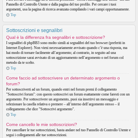
Pannello di Controllo Utente e dalla pagina del tuo profilo. Per cercare i tuoi
argomenti, usa la pagina di ricerca avanzata compilando i vari campi opportunamente.
Top
Sottoscrizioni e segnalibri
Qual è la differenza fra segnalibri e sottoscrizione?
I segnalibri di phpBB3 sono molto simili ai segnalibri del tuo browser (preferiti in
Internet Explorer). Non vieni necessariamente avvisato quando c’è una risposta, ma
hai modo di tornare facilmente all’argomento; al contrario, in seguito ad una
sottoscrizione sarai avvisato di un aggiornamento nell’argomento o nel forum col
metodo da te scelto.
Top
Come faccio ad sottoscrivere un determinato argomento o
forum?
Per sottoscriverti ad un forum, quando entri nel forum premi il collegamento
"Sottoscrivi forum": con questo sottoscrivi un forum esattamente come faresti con un
argomento. Per sottoscrivere un argomento, puoi sia inserirvi un messaggio e
selezionare la casella relativa o premere – all’interno dell’argomento stesso – il
collegamento che dice "Sottoscrivi argomento".
Top
Come cancello le mie sottoscrizioni?
Per cancellare le tue sottoscrizioni, basta andare nel tuo Pannello di Controllo Utente e
segui i collegamenti alle tue sottoscrizioni.