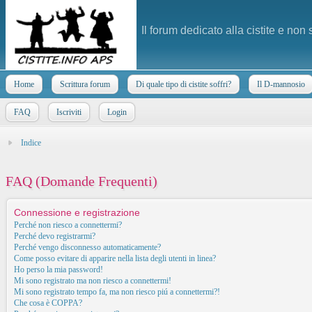
Il forum dedicato alla cistite e non
Home
Scrittura forum
Di quale tipo di cistite soffri?
Il D-mannosio
FAQ
Iscriviti
Login
Indice
FAQ (Domande Frequenti)
Connessione e registrazione
Perché non riesco a connettermi?
Perché devo registrarmi?
Perché vengo disconnesso automaticamente?
Come posso evitare di apparire nella lista degli utenti in linea?
Ho perso la mia password!
Mi sono registrato ma non riesco a connettermi!
Mi sono registrato tempo fa, ma non riesco piú a connettermi?!
Che cosa è COPPA?