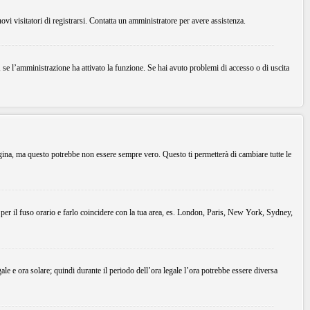
uovi visitatori di registrarsi. Contatta un amministratore per avere assistenza.
, se l’amministrazione ha attivato la funzione. Se hai avuto problemi di accesso o di uscita
agina, ma questo potrebbe non essere sempre vero. Questo ti permetterà di cambiare tutte le
 per il fuso orario e farlo coincidere con la tua area, es. London, Paris, New York, Sydney,
gale e ora solare; quindi durante il periodo dell’ora legale l’ora potrebbe essere diversa