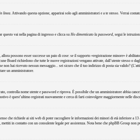
in linea
. Attivando questa opzione, apparirai solo agli amministratori e a te stesso. Verrai conta
r questo vai nella pagina di ingresso e clicca su
Ho dimenticato la password
, segui le istruzio
 allora possono esser successe un paio di cose: se il supporto «registrazione minore» è abilitato
lcune Board richiedono che tutte le nuove registrazioni vengano attivate, dall’utente stesso o dagli
i; se non hai ricevuto nessun messaggio... sei sicuro che il tuo indirizzo di posta sia valido? (L’at
attare un amministratore.
egistrato, controlla nome utente e password e riprova. È possibile che un amministratore abbia canc
motivo è quest’ultimo registrati nuovamente e cerca di farti coinvolgere maggiormente nelle disc
e che richiede ai siti web di poter raccogliere le informazioni dei minori di età inferiore a 13 an
e, mettiti in contatto con un consulente legale per assistenza. Nota bene che phpBB Group non può