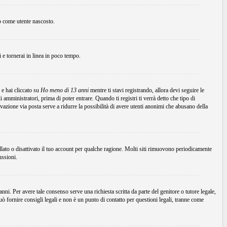
to come utente nascosto.
ni e tornerai in linea in poco tempo.
 e hai cliccato su
Ho meno di 13 anni
mentre ti stavi registrando, allora devi seguire le
 amministratori, prima di poter entrare. Quando ti registri ti verrà detto che tipo di
tivazione via posta serve a ridurre la possibilità di avere utenti anonimi che abusano della
ellato o disattivato il tuo account per qualche ragione. Molti siti rimuovono periodicamente
ussioni.
ni. Per avere tale consenso serve una richiesta scritta da parte del genitore o tutore legale,
 fornire consigli legali e non è un punto di contatto per questioni legali, tranne come