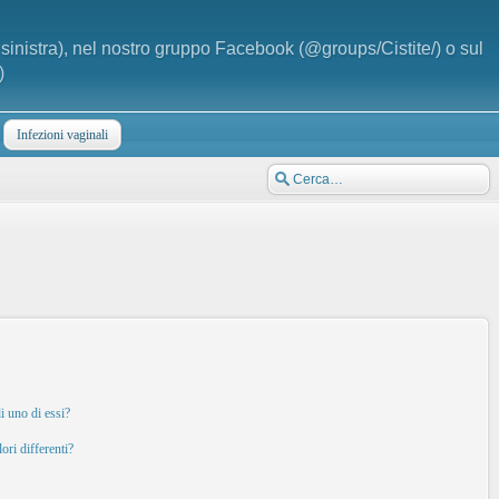
a sinistra), nel nostro gruppo Facebook (@groups/Cistite/) o sul
)
Infezioni vaginali
i uno di essi?
ori differenti?