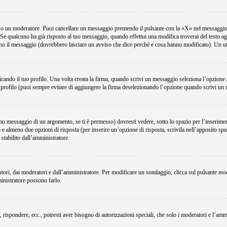
e o un moderatore. Puoi cancellare un messaggio premendo il pulsante con la «X» nel messaggio 
Se qualcuno ha già risposto al tuo messaggio, quando effettui una modifica troverai del testo a
no il messaggio (dovrebbero lasciare un avviso che dice perché e cosa hanno modificato). Un u
ando il tuo profilo. Una volta creata la firma, quando scrivi un messaggio seleziona l’opzione
 profilo (puoi sempre evitare di aggiungere la firma deselezionando l’opzione quando scrivi un
o messaggio di un argomento, se ti è permesso) dovresti vedere, sotto lo spazio per l’inserimen
o e almeno due opzioni di risposta (per inserire un’opzione di risposta, scrivila nell’apposito spa
 stabilito dall’amministratore.
utori, dai moderatori e dall’amministratore. Per modificare un sondaggio, clicca sul pulsante
mod
ministratore possono farlo.
, rispondere, ecc., potresti aver bisogno di autorizzazioni speciali, che solo i moderatori e l’a