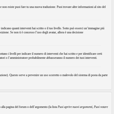
Se non esiste puoi fare tu una nuova traduzione. Puoi trovare altre informazioni al sito del
dicano quanti interventi hai scritto o il tuo livello. Sotto può esserci un’immagine piú
sizione. Se non ti è concesso l’uso degli avatar, allora è una decisione
no i livelli per indicare il numero di interventi che hai scritto e per identificare certi
ratori o l’amministratore probabilmente abbasseranno il numero dei tuoi interventi.
unzione). Questo serve a prevenire un uso scorretto o malevolo del sistema di posta da parte
o alla pagina del forum o dell’argomento (la lista
Puoi aprire nuovi argomenti
,
Puoi votare