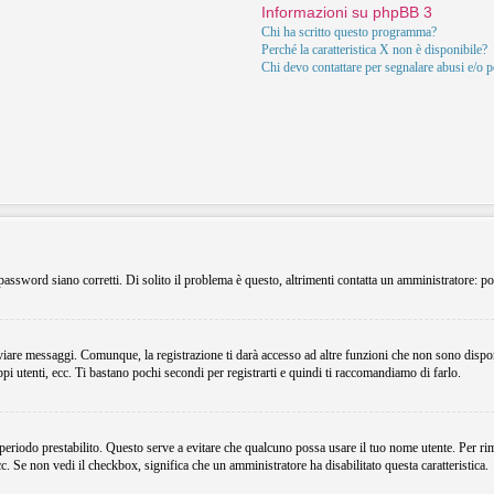
Informazioni su phpBB 3
Chi ha scritto questo programma?
Perché la caratteristica X non è disponibile?
Chi devo contattare per segnalare abusi e/o 
assword siano corretti. Di solito il problema è questo, altrimenti contatta un amministratore: po
viare messaggi. Comunque, la registrazione ti darà accesso ad altre funzioni che non sono dispon
ppi utenti, ecc. Ti bastano pochi secondi per registrarti e quindi ti raccomandiamo di farlo.
 periodo prestabilito. Questo serve a evitare che qualcuno possa usare il tuo nome utente. Per r
ecc. Se non vedi il checkbox, significa che un amministratore ha disabilitato questa caratteristica.