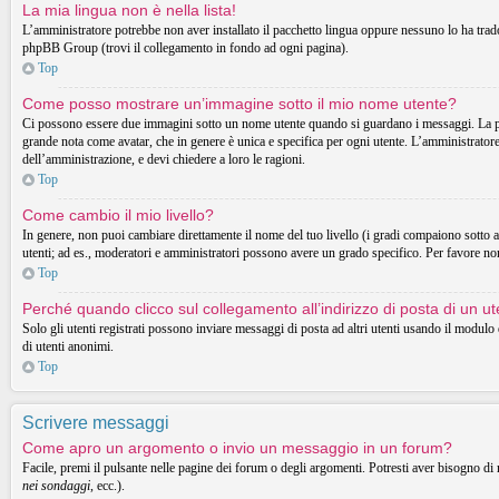
La mia lingua non è nella lista!
L’amministratore potrebbe non aver installato il pacchetto lingua oppure nessuno lo ha tradott
phpBB Group (trovi il collegamento in fondo ad ogni pagina).
Top
Come posso mostrare un’immagine sotto il mio nome utente?
Ci possono essere due immagini sotto un nome utente quando si guardano i messaggi. La prima
grande nota come avatar, che in genere è unica e specifica per ogni utente. L’amministratore 
dell’amministrazione, e devi chiedere a loro le ragioni.
Top
Come cambio il mio livello?
In genere, non puoi cambiare direttamente il nome del tuo livello (i gradi compaiono sotto al t
utenti; ad es., moderatori e amministratori possono avere un grado specifico. Per favore non
Top
Perché quando clicco sul collegamento all’indirizzo di posta di un 
Solo gli utenti registrati possono inviare messaggi di posta ad altri utenti usando il modul
di utenti anonimi.
Top
Scrivere messaggi
Come apro un argomento o invio un messaggio in un forum?
Facile, premi il pulsante nelle pagine dei forum o degli argomenti. Potresti aver bisogno di 
nei sondaggi
, ecc.).