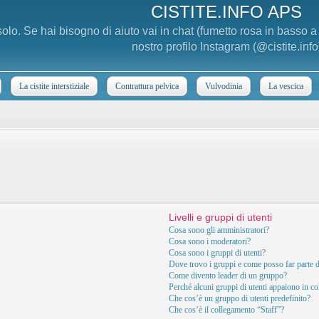
CISTITE.INFO APS
 solo. Se hai bisogno di aiuto vai in chat (fumetto rosa in basso 
nostro profilo Instagram (@cistite.info
La cistite interstiziale
Contrattura pelvica
Vulvodinia
La vescica
Livelli e gruppi di utenti
Cosa sono gli amministratori?
Cosa sono i moderatori?
Cosa sono i gruppi di utenti?
Dove trovo i gruppi e come posso far parte d
Come divento leader di un gruppo?
Perché alcuni gruppi di utenti appaiono in col
Che cos’è un gruppo di utenti predefinito?
Che cos’è il collegamento “Staff”?