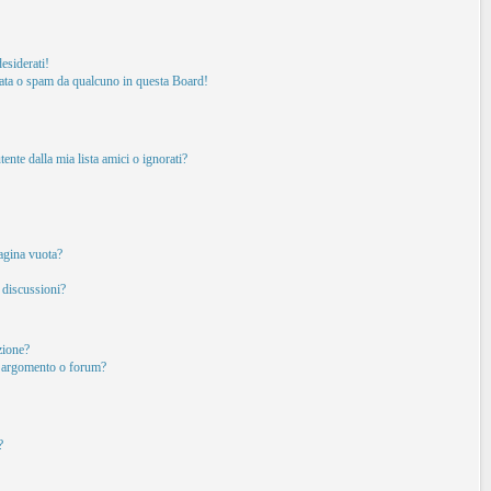
esiderati!
ata o spam da qualcuno in questa Board!
nte dalla mia lista amici o ignorati?
pagina vuota?
 discussioni?
izione?
o argomento o forum?
?