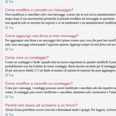
Top
Come modifico o cancello un messaggio?
Puoi modificare o cancellare solo i tuoi messaggi, a meno che tu non sia un amministrator
tempo dopo il suo inserimento) premendo il pulsante
modifica
nel messaggio in questione. 
non apparirà solo se nessuno ha risposto o se un moderatore o un amministratore modifica
Top
Come aggiungo una firma ai miei messaggi?
Per aggiungere una firma a un messaggio devi prima crearne una, cosa che puoi fare modific
tutti i tuoi messaggi selezionando l’apposita opzione
Aggiungi sempre la mia firma
nel tuo
Top
Come creo un sondaggio?
Creare un sondaggio è facile: quando inizi un nuovo argomento (o quando modifichi il prim
probabilmente non hai il diritto di creare sondaggi). Basta inserire un titolo per il sondaggi
(0 per non porre limiti). C’è un limite al numero di opzioni di risposta che puoi aggiungere,
Top
Come modifico o cancello un sondaggio?
Come per i messaggi, i sondaggi possono essere modificati e cancellati solo dai rispettivi a
votato, il sondaggio può essere modificato o cancellato, altrimenti solo i moderatori e l’am
Top
Perché non riesco ad accedere a un forum?
Alcuni forum potrebbero essere riservati a determinati utenti o gruppi. Per leggere, scrivere
Top