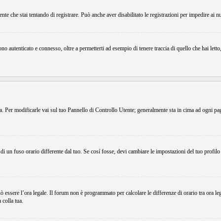
ente che stai tentando di registrare. Può anche aver disabilitato le registrazioni per impedire ai n
o autenticato e connesso, oltre a permetterti ad esempio di tenere traccia di quello che hai letto
ema. Per modificarle vai sul tuo Pannello di Controllo Utente; generalmente sta in cima ad ogni p
i un fuso orario differente dal tuo. Se cosí fosse, devi cambiare le impostazioni del tuo profilo
.
uò essere l’ora legale. Il forum non è programmato per calcolare le differenze di orario tra ora le
 colla tua.