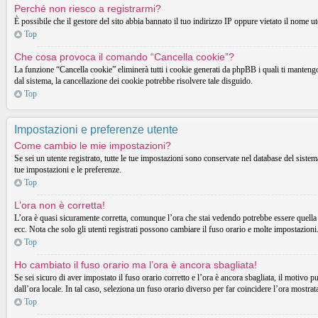
Perché non riesco a registrarmi?
È possibile che il gestore del sito abbia bannato il tuo indirizzo IP oppure vietato il nome ut
Top
Che cosa provoca il comando “Cancella cookie”?
La funzione “Cancella cookie” eliminerà tutti i cookie generati da phpBB i quali ti mantengon
dal sistema, la cancellazione dei cookie potrebbe risolvere tale disguido.
Top
Impostazioni e preferenze utente
Come cambio le mie impostazioni?
Se sei un utente registrato, tutte le tue impostazioni sono conservate nel database del sist
tue impostazioni e le preferenze.
Top
L’ora non è corretta!
L’ora è quasi sicuramente corretta, comunque l’ora che stai vedendo potrebbe essere quella d
ecc. Nota che solo gli utenti registrati possono cambiare il fuso orario e molte impostazioni
Top
Ho cambiato il fuso orario ma l’ora è ancora sbagliata!
Se sei sicuro di aver impostato il fuso orario corretto e l’ora è ancora sbagliata, il motivo p
dall’ora locale. In tal caso, seleziona un fuso orario diverso per far coincidere l’ora mostrata
Top