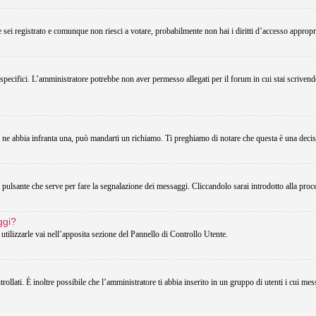
Se sei registrato e comunque non riesci a votare, probabilmente non hai i diritti d’accesso appropri
 specifici. L’amministratore potrebbe non aver permesso allegati per il forum in cui stai scriven
u ne abbia infranta una, può mandarti un richiamo. Ti preghiamo di notare che questa è una decis
pulsante che serve per fare la segnalazione dei messaggi. Cliccandolo sarai introdotto alla proc
ggi?
utilizzarle vai nell’apposita sezione del Pannello di Controllo Utente.
lati. È inoltre possibile che l’amministratore ti abbia inserito in un gruppo di utenti i cui messa