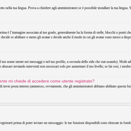
o nella tua lingua. Prova a chiedere agli amministratori se è possibile installare la tua lingua. 
 è l’immagine associata al tuo grado, generalmente ha la forma di stelle, blocchi o punti che in
decide se abilitare o meno gli avatar e decide anche il modo in cui gli avatar sono messi a dispo
uo nome utente nei messaggi e nel tuo profilo, a seconda dello stile che stai usando). Molti adotta
 abusare inviando interventi non necessari solo per aumentare il tuo livello; se fai cosí, i mode
utente mi chiede di accedere come utente registrato?
o di invio posta interno (ammesso, ovviamente, che gli amministratori abbiano abilitato questa f
registrarti prima di poter inviare un messaggio: le tue funzioni disponibili sono elencate in fond