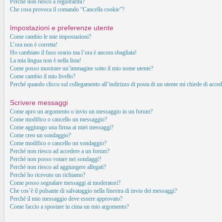
Perché non riesco a registrarmi?
Che cosa provoca il comando “Cancella cookie”?
Impostazioni e preferenze utente
Come cambio le mie impostazioni?
L’ora non è corretta!
Ho cambiato il fuso orario ma l’ora è ancora sbagliata!
La mia lingua non è nella lista!
Come posso mostrare un’immagine sotto il mio nome utente?
Come cambio il mio livello?
Perché quando clicco sul collegamento all’indirizzo di posta di un utente mi chiede di acced
Scrivere messaggi
Come apro un argomento o invio un messaggio in un forum?
Come modifico o cancello un messaggio?
Come aggiungo una firma ai miei messaggi?
Come creo un sondaggio?
Come modifico o cancello un sondaggio?
Perché non riesco ad accedere a un forum?
Perché non posso votare nei sondaggi?
Perché non riesco ad aggiungere allegati?
Perché ho ricevuto un richiamo?
Come posso segnalare messaggi ai moderatori?
Che cos’è il pulsante di salvataggio nella finestra di invio dei messaggi?
Perché il mio messaggio deve essere approvato?
Come faccio a spostare in cima un mio argomento?