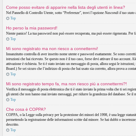
Come posso evitare di apparire nella lista degli utenti in linea?
Nel Pannello di Controllo Utente, sotto “Preferenze”, trovi l’opzione
Nascondi il tuo stato 
Top
Ho perso la mia password!
Niente panico! La tua password non può essere recuperata, ma può essere rigenerata. Per fa
Top
Mi sono registrato ma non riesco a connettermi!
Innanzitutto controlla di aver inserito nome utente e password esattamente. Se sono corretti,
istruzioni che hai ricevuto. Se questo non è il tuo caso, forse devi attivare il tuo account. A
attivazione è richiesta. Se ti è stato inviato un messaggio di posta, allora segui le istruzion
Board.) Se sei sicuro che l’indirizzo di posta che hai usato sia corretto, allora prova a cont
Top
Mi sono registrato tempo fa, ma non riesco piú a connettermi?!
Verifica il messaggio di posta elettronica che ti è stato inviato la prima volta che ti sei r
gli utenti che non hanno mai inviato messaggi, per ridurre la grandezza del database. Se il 
Top
Che cosa è COPPA?
COPPA, o la Legge sulla privacy per la protezione dei minori del 1998, è una legge statunitens
permettendo la registrazione delle informazioni scritte dal minore. Se hai dubbi o incertezz
descritto.
Top