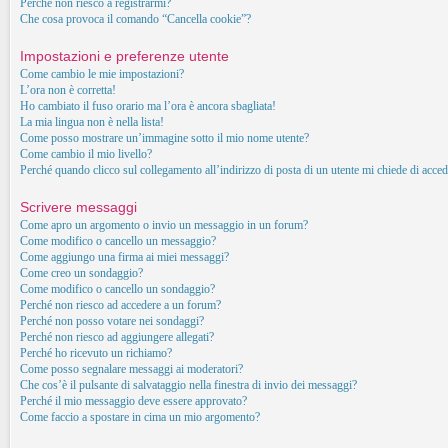
Perché non riesco a registrarmi?
Che cosa provoca il comando “Cancella cookie”?
Impostazioni e preferenze utente
Come cambio le mie impostazioni?
L’ora non è corretta!
Ho cambiato il fuso orario ma l’ora è ancora sbagliata!
La mia lingua non è nella lista!
Come posso mostrare un’immagine sotto il mio nome utente?
Come cambio il mio livello?
Perché quando clicco sul collegamento all’indirizzo di posta di un utente mi chiede di acced
Scrivere messaggi
Come apro un argomento o invio un messaggio in un forum?
Come modifico o cancello un messaggio?
Come aggiungo una firma ai miei messaggi?
Come creo un sondaggio?
Come modifico o cancello un sondaggio?
Perché non riesco ad accedere a un forum?
Perché non posso votare nei sondaggi?
Perché non riesco ad aggiungere allegati?
Perché ho ricevuto un richiamo?
Come posso segnalare messaggi ai moderatori?
Che cos’è il pulsante di salvataggio nella finestra di invio dei messaggi?
Perché il mio messaggio deve essere approvato?
Come faccio a spostare in cima un mio argomento?