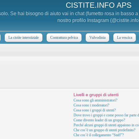
CISTITE.INFO APS
 solo. Se hai bisogno di aiuto vai in chat (fumetto rosa in basso 
nostro profilo Instagram (@cistite.info
La cistite interstiziale
Contrattura pelvica
Vulvodinia
La vescica
Livelli e gruppi di utenti
Cosa sono gli amministratori?
Cosa sono i moderatori?
Cosa sono i gruppi di utenti?
Dove trovo i gruppi e come posso far parte d
Come divento leader di un gruppo?
Perché alcuni gruppi di utenti appaiono in col
Che cos’è un gruppo di utenti predefinito?
Che cos’è il collegamento “Staff”?