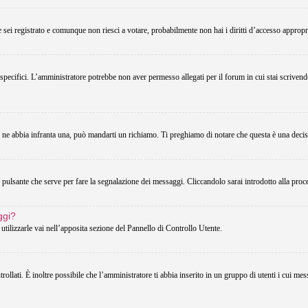
Se sei registrato e comunque non riesci a votare, probabilmente non hai i diritti d’accesso appropri
 specifici. L’amministratore potrebbe non aver permesso allegati per il forum in cui stai scriven
u ne abbia infranta una, può mandarti un richiamo. Ti preghiamo di notare che questa è una decis
pulsante che serve per fare la segnalazione dei messaggi. Cliccandolo sarai introdotto alla proc
ggi?
utilizzarle vai nell’apposita sezione del Pannello di Controllo Utente.
lati. È inoltre possibile che l’amministratore ti abbia inserito in un gruppo di utenti i cui messa