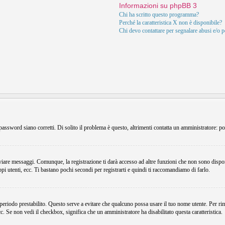
Informazioni su phpBB 3
Chi ha scritto questo programma?
Perché la caratteristica X non è disponibile?
Chi devo contattare per segnalare abusi e/o 
assword siano corretti. Di solito il problema è questo, altrimenti contatta un amministratore: po
viare messaggi. Comunque, la registrazione ti darà accesso ad altre funzioni che non sono dispon
ppi utenti, ecc. Ti bastano pochi secondi per registrarti e quindi ti raccomandiamo di farlo.
 periodo prestabilito. Questo serve a evitare che qualcuno possa usare il tuo nome utente. Per r
ecc. Se non vedi il checkbox, significa che un amministratore ha disabilitato questa caratteristica.