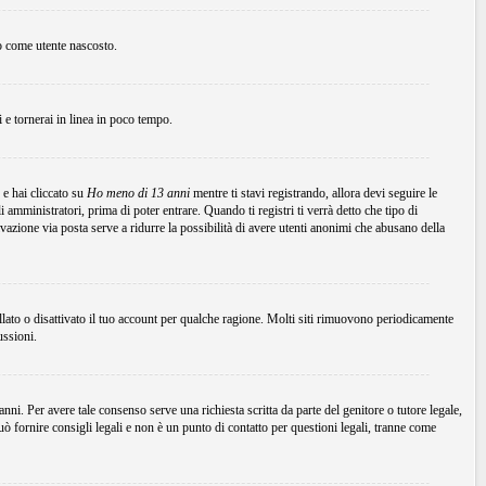
to come utente nascosto.
ni e tornerai in linea in poco tempo.
 e hai cliccato su
Ho meno di 13 anni
mentre ti stavi registrando, allora devi seguire le
 amministratori, prima di poter entrare. Quando ti registri ti verrà detto che tipo di
tivazione via posta serve a ridurre la possibilità di avere utenti anonimi che abusano della
ellato o disattivato il tuo account per qualche ragione. Molti siti rimuovono periodicamente
ussioni.
ni. Per avere tale consenso serve una richiesta scritta da parte del genitore o tutore legale,
 fornire consigli legali e non è un punto di contatto per questioni legali, tranne come