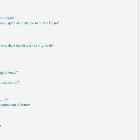
esiderati!
ata o spam da qualcuno in questa Board!
nte dalla mia lista amici o ignorati?
pagina vuota?
 discussioni?
izione?
o argomento o forum?
?