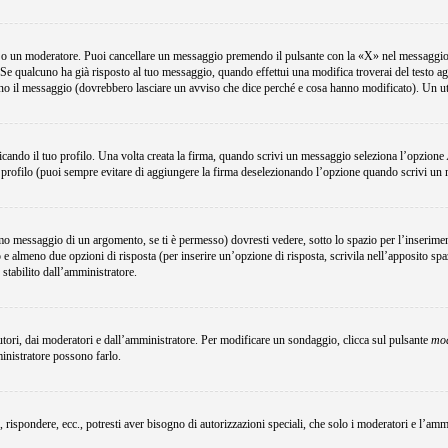
e o un moderatore. Puoi cancellare un messaggio premendo il pulsante con la «X» nel messaggio 
Se qualcuno ha già risposto al tuo messaggio, quando effettui una modifica troverai del testo a
no il messaggio (dovrebbero lasciare un avviso che dice perché e cosa hanno modificato). Un u
ando il tuo profilo. Una volta creata la firma, quando scrivi un messaggio seleziona l’opzione
 profilo (puoi sempre evitare di aggiungere la firma deselezionando l’opzione quando scrivi un
o messaggio di un argomento, se ti è permesso) dovresti vedere, sotto lo spazio per l’inserimen
o e almeno due opzioni di risposta (per inserire un’opzione di risposta, scrivila nell’apposito spa
 stabilito dall’amministratore.
utori, dai moderatori e dall’amministratore. Per modificare un sondaggio, clicca sul pulsante
mod
ministratore possono farlo.
, rispondere, ecc., potresti aver bisogno di autorizzazioni speciali, che solo i moderatori e l’a