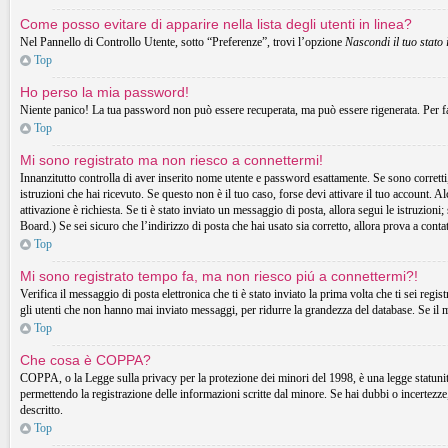
Come posso evitare di apparire nella lista degli utenti in linea?
Nel Pannello di Controllo Utente, sotto “Preferenze”, trovi l’opzione
Nascondi il tuo stato 
Top
Ho perso la mia password!
Niente panico! La tua password non può essere recuperata, ma può essere rigenerata. Per fa
Top
Mi sono registrato ma non riesco a connettermi!
Innanzitutto controlla di aver inserito nome utente e password esattamente. Se sono corretti,
istruzioni che hai ricevuto. Se questo non è il tuo caso, forse devi attivare il tuo account. A
attivazione è richiesta. Se ti è stato inviato un messaggio di posta, allora segui le istruzion
Board.) Se sei sicuro che l’indirizzo di posta che hai usato sia corretto, allora prova a cont
Top
Mi sono registrato tempo fa, ma non riesco piú a connettermi?!
Verifica il messaggio di posta elettronica che ti è stato inviato la prima volta che ti sei r
gli utenti che non hanno mai inviato messaggi, per ridurre la grandezza del database. Se il 
Top
Che cosa è COPPA?
COPPA, o la Legge sulla privacy per la protezione dei minori del 1998, è una legge statunitens
permettendo la registrazione delle informazioni scritte dal minore. Se hai dubbi o incertezz
descritto.
Top