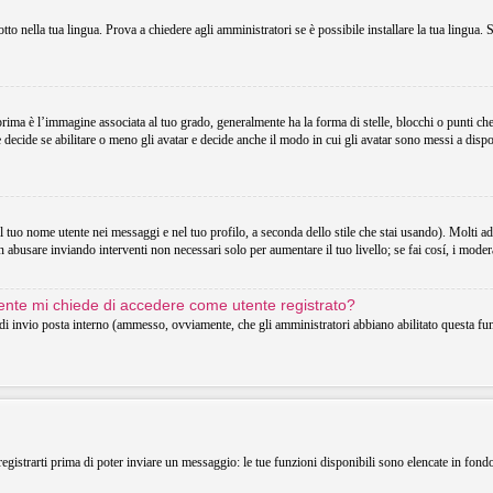
o nella tua lingua. Prova a chiedere agli amministratori se è possibile installare la tua lingua. 
 è l’immagine associata al tuo grado, generalmente ha la forma di stelle, blocchi o punti che in
decide se abilitare o meno gli avatar e decide anche il modo in cui gli avatar sono messi a dispo
uo nome utente nei messaggi e nel tuo profilo, a seconda dello stile che stai usando). Molti adotta
 abusare inviando interventi non necessari solo per aumentare il tuo livello; se fai cosí, i mode
utente mi chiede di accedere come utente registrato?
o di invio posta interno (ammesso, ovviamente, che gli amministratori abbiano abilitato questa f
registrarti prima di poter inviare un messaggio: le tue funzioni disponibili sono elencate in fond