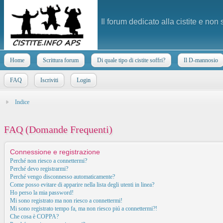
Il forum dedicato alla cistite e non
Home
Scrittura forum
Di quale tipo di cistite soffri?
Il D-mannosio
FAQ
Iscriviti
Login
Indice
FAQ (Domande Frequenti)
Connessione e registrazione
Perché non riesco a connettermi?
Perché devo registrarmi?
Perché vengo disconnesso automaticamente?
Come posso evitare di apparire nella lista degli utenti in linea?
Ho perso la mia password!
Mi sono registrato ma non riesco a connettermi!
Mi sono registrato tempo fa, ma non riesco piú a connettermi?!
Che cosa è COPPA?