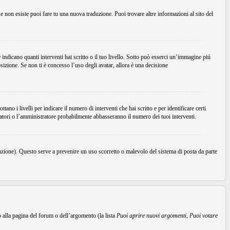
Se non esiste puoi fare tu una nuova traduzione. Puoi trovare altre informazioni al sito del
dicano quanti interventi hai scritto o il tuo livello. Sotto può esserci un’immagine piú
sizione. Se non ti è concesso l’uso degli avatar, allora è una decisione
no i livelli per indicare il numero di interventi che hai scritto e per identificare certi
ratori o l’amministratore probabilmente abbasseranno il numero dei tuoi interventi.
unzione). Questo serve a prevenire un uso scorretto o malevolo del sistema di posta da parte
o alla pagina del forum o dell’argomento (la lista
Puoi aprire nuovi argomenti
,
Puoi votare