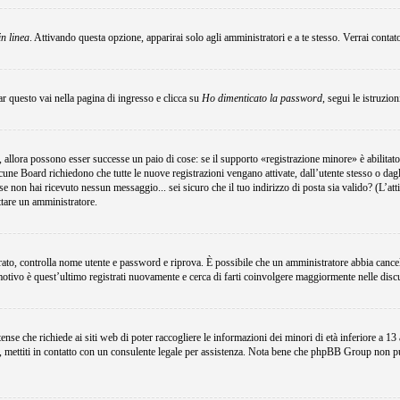
in linea
. Attivando questa opzione, apparirai solo agli amministratori e a te stesso. Verrai conta
r questo vai nella pagina di ingresso e clicca su
Ho dimenticato la password
, segui le istruzio
 allora possono esser successe un paio di cose: se il supporto «registrazione minore» è abilitato
lcune Board richiedono che tutte le nuove registrazioni vengano attivate, dall’utente stesso o dagli
i; se non hai ricevuto nessun messaggio... sei sicuro che il tuo indirizzo di posta sia valido? (L’at
attare un amministratore.
egistrato, controlla nome utente e password e riprova. È possibile che un amministratore abbia canc
motivo è quest’ultimo registrati nuovamente e cerca di farti coinvolgere maggiormente nelle disc
e che richiede ai siti web di poter raccogliere le informazioni dei minori di età inferiore a 13 an
e, mettiti in contatto con un consulente legale per assistenza. Nota bene che phpBB Group non può