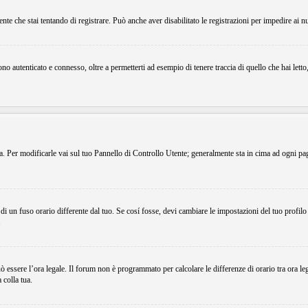
ente che stai tentando di registrare. Può anche aver disabilitato le registrazioni per impedire ai n
o autenticato e connesso, oltre a permetterti ad esempio di tenere traccia di quello che hai letto
ema. Per modificarle vai sul tuo Pannello di Controllo Utente; generalmente sta in cima ad ogni p
i un fuso orario differente dal tuo. Se cosí fosse, devi cambiare le impostazioni del tuo profilo
.
uò essere l’ora legale. Il forum non è programmato per calcolare le differenze di orario tra ora le
 colla tua.