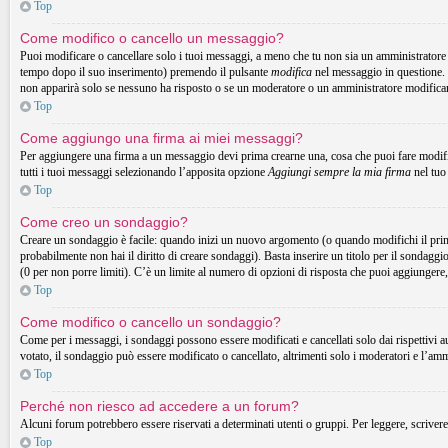
Top
Come modifico o cancello un messaggio?
Puoi modificare o cancellare solo i tuoi messaggi, a meno che tu non sia un amministrator
tempo dopo il suo inserimento) premendo il pulsante
modifica
nel messaggio in questione. 
non apparirà solo se nessuno ha risposto o se un moderatore o un amministratore modifica
Top
Come aggiungo una firma ai miei messaggi?
Per aggiungere una firma a un messaggio devi prima crearne una, cosa che puoi fare modific
tutti i tuoi messaggi selezionando l’apposita opzione
Aggiungi sempre la mia firma
nel tuo
Top
Come creo un sondaggio?
Creare un sondaggio è facile: quando inizi un nuovo argomento (o quando modifichi il prim
probabilmente non hai il diritto di creare sondaggi). Basta inserire un titolo per il sondaggi
(0 per non porre limiti). C’è un limite al numero di opzioni di risposta che puoi aggiungere,
Top
Come modifico o cancello un sondaggio?
Come per i messaggi, i sondaggi possono essere modificati e cancellati solo dai rispettivi a
votato, il sondaggio può essere modificato o cancellato, altrimenti solo i moderatori e l’am
Top
Perché non riesco ad accedere a un forum?
Alcuni forum potrebbero essere riservati a determinati utenti o gruppi. Per leggere, scrivere
Top