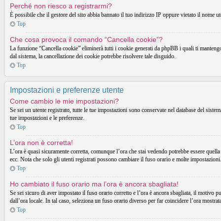
Perché non riesco a registrarmi?
È possibile che il gestore del sito abbia bannato il tuo indirizzo IP oppure vietato il nome ut
Top
Che cosa provoca il comando “Cancella cookie”?
La funzione “Cancella cookie” eliminerà tutti i cookie generati da phpBB i quali ti mantengon
dal sistema, la cancellazione dei cookie potrebbe risolvere tale disguido.
Top
Impostazioni e preferenze utente
Come cambio le mie impostazioni?
Se sei un utente registrato, tutte le tue impostazioni sono conservate nel database del sist
tue impostazioni e le preferenze.
Top
L’ora non è corretta!
L’ora è quasi sicuramente corretta, comunque l’ora che stai vedendo potrebbe essere quella d
ecc. Nota che solo gli utenti registrati possono cambiare il fuso orario e molte impostazioni
Top
Ho cambiato il fuso orario ma l’ora è ancora sbagliata!
Se sei sicuro di aver impostato il fuso orario corretto e l’ora è ancora sbagliata, il motivo p
dall’ora locale. In tal caso, seleziona un fuso orario diverso per far coincidere l’ora mostrata
Top