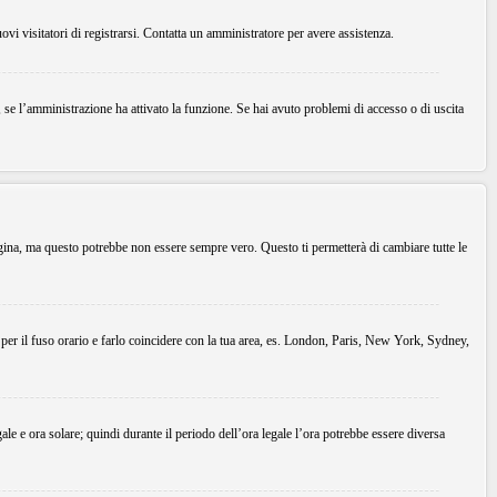
uovi visitatori di registrarsi. Contatta un amministratore per avere assistenza.
, se l’amministrazione ha attivato la funzione. Se hai avuto problemi di accesso o di uscita
agina, ma questo potrebbe non essere sempre vero. Questo ti permetterà di cambiare tutte le
 per il fuso orario e farlo coincidere con la tua area, es. London, Paris, New York, Sydney,
gale e ora solare; quindi durante il periodo dell’ora legale l’ora potrebbe essere diversa