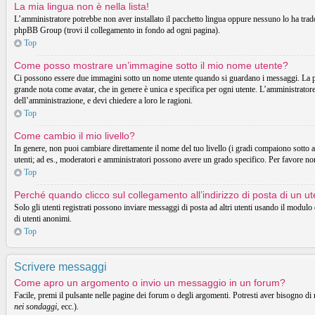
La mia lingua non è nella lista!
L’amministratore potrebbe non aver installato il pacchetto lingua oppure nessuno lo ha tradott
phpBB Group (trovi il collegamento in fondo ad ogni pagina).
Top
Come posso mostrare un’immagine sotto il mio nome utente?
Ci possono essere due immagini sotto un nome utente quando si guardano i messaggi. La prima
grande nota come avatar, che in genere è unica e specifica per ogni utente. L’amministratore 
dell’amministrazione, e devi chiedere a loro le ragioni.
Top
Come cambio il mio livello?
In genere, non puoi cambiare direttamente il nome del tuo livello (i gradi compaiono sotto al t
utenti; ad es., moderatori e amministratori possono avere un grado specifico. Per favore non
Top
Perché quando clicco sul collegamento all’indirizzo di posta di un 
Solo gli utenti registrati possono inviare messaggi di posta ad altri utenti usando il modul
di utenti anonimi.
Top
Scrivere messaggi
Come apro un argomento o invio un messaggio in un forum?
Facile, premi il pulsante nelle pagine dei forum o degli argomenti. Potresti aver bisogno di 
nei sondaggi
, ecc.).