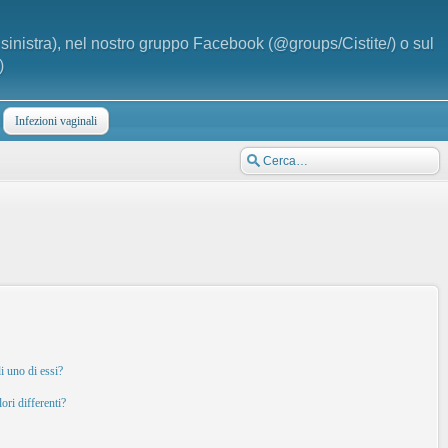
a sinistra), nel nostro gruppo Facebook (@groups/Cistite/) o sul
)
Infezioni vaginali
i uno di essi?
ori differenti?