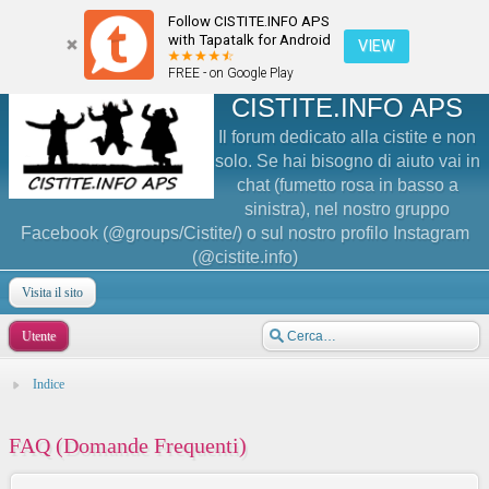
Follow CISTITE.INFO APS
with Tapatalk for Android
VIEW
FREE - on Google Play
CISTITE.INFO APS
Il forum dedicato alla cistite e non
solo. Se hai bisogno di aiuto vai in
chat (fumetto rosa in basso a
sinistra), nel nostro gruppo
Facebook (@groups/Cistite/) o sul nostro profilo Instagram
(@cistite.info)
Visita il sito
Utente
Indice
FAQ (Domande Frequenti)