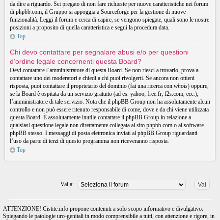
da dire a riguardo. Sei pregato di non fare richieste per nuove caratteristiche nei forum
di phpbb.com; il Gruppo si appoggia a Sourceforge per la gestione di nuove
funzionalità. Leggi il forum e cerca di capire, se vengono spiegate, quali sono le nostre
posizioni a proposito di quella caratteristica e segui la procedura data.
Top
Chi devo contattare per segnalare abusi e/o per questioni
d’ordine legale concernenti questa Board?
Devi contattare l’amministratore di questa Board. Se non riesci a trovarlo, prova a
contattare uno dei moderatori e chiedi a chi puoi rivolgerti. Se ancora non ottieni
risposta, puoi contattare il proprietario del dominio (fai una ricerca con
whois
) oppure,
se la Board è ospitata da un servizio gratuito (ad es. yahoo, free.fr, f2s.com, ecc.),
l’amministratore di tale servizio. Nota che il phpBB Group non ha assolutamente alcun
controllo e non può essere ritenuto responsabile di come, dove e da chi viene utilizzata
questa Board. È assolutamente inutile contattare il phpBB Group in relazione a
qualsiasi questione legale non direttamente collegata al sito phpbb.com o al software
phpBB stesso. I messaggi di posta elettronica inviati al phpBB Group riguardanti
l’uso da parte di terzi di questo programma non riceveranno risposta.
Top
Vai a:
ATTENZIONE! Cistite.info propone contenuti a solo scopo informativo e divulgativo.
Spiegando le patologie uro-genitali in modo comprensibile a tutti, con attenzione e rigore, in