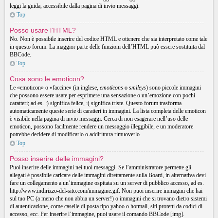
leggi la guida, accessibile dalla pagina di invio messaggi.
Top
Posso usare l’HTML?
No. Non è possibile inserire del codice HTML e ottenere che sia interpretato come tale
in questo forum. La maggior parte delle funzioni dell’HTML può essere sostituita dal
BBCode.
Top
Cosa sono le emoticon?
Le «emoticon» o «faccine» (in inglese,
emoticons
o
smileys
) sono piccole immagini
che possono essere usate per esprimere una sensazione o un’emozione con pochi
caratteri; ad es. :) significa felice, :( significa triste. Questo forum trasforma
automaticamente queste serie di caratteri in immagini. La lista completa delle emoticon
è visibile nella pagina di invio messaggi. Cerca di non esagerare nell’uso delle
emoticon, possono facilmente rendere un messaggio illeggibile, e un moderatore
potrebbe decidere di modificarlo o addirittura rimuoverlo.
Top
Posso inserire delle immagini?
Puoi inserire delle immagini nei tuoi messaggi. Se l’amministratore permette gli
allegati è possibile caricare delle immagini direttamente sulla Board, in alternativa devi
fare un collegamento a un’immagine ospitata su un server di pubblico accesso, ad es.
http://www.indirizzo-del-sito.com/immagine.gif. Non puoi inserire immagini che hai
sul tuo PC (a meno che non abbia un server!) o immagini che si trovano dietro sistemi
di autenticazione, come caselle di posta tipo yahoo o hotmail, siti protetti da codici di
accesso, ecc. Per inserire l’immagine, puoi usare il comando BBCode [img].