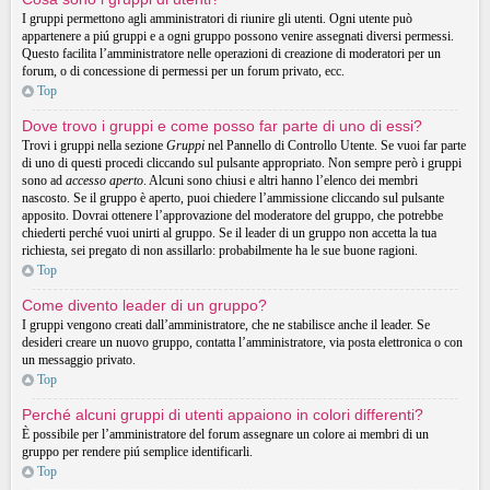
I gruppi permettono agli amministratori di riunire gli utenti. Ogni utente può
appartenere a piú gruppi e a ogni gruppo possono venire assegnati diversi permessi.
Questo facilita l’amministratore nelle operazioni di creazione di moderatori per un
forum, o di concessione di permessi per un forum privato, ecc.
Top
Dove trovo i gruppi e come posso far parte di uno di essi?
Trovi i gruppi nella sezione
Gruppi
nel Pannello di Controllo Utente. Se vuoi far parte
di uno di questi procedi cliccando sul pulsante appropriato. Non sempre però i gruppi
sono ad
accesso aperto
. Alcuni sono chiusi e altri hanno l’elenco dei membri
nascosto. Se il gruppo è aperto, puoi chiedere l’ammissione cliccando sul pulsante
apposito. Dovrai ottenere l’approvazione del moderatore del gruppo, che potrebbe
chiederti perché vuoi unirti al gruppo. Se il leader di un gruppo non accetta la tua
richiesta, sei pregato di non assillarlo: probabilmente ha le sue buone ragioni.
Top
Come divento leader di un gruppo?
I gruppi vengono creati dall’amministratore, che ne stabilisce anche il leader. Se
desideri creare un nuovo gruppo, contatta l’amministratore, via posta elettronica o con
un messaggio privato.
Top
Perché alcuni gruppi di utenti appaiono in colori differenti?
È possibile per l’amministratore del forum assegnare un colore ai membri di un
gruppo per rendere piú semplice identificarli.
Top