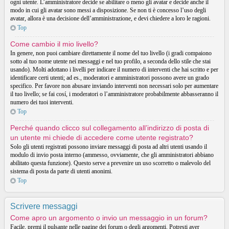
ogni utente. L’amministratore decide se abilitare o meno gli avatar e decide anche il
modo in cui gli avatar sono messi a disposizione. Se non ti è concesso l’uso degli
avatar, allora è una decisione dell’amministrazione, e devi chiedere a loro le ragioni.
Top
Come cambio il mio livello?
In genere, non puoi cambiare direttamente il nome del tuo livello (i gradi compaiono
sotto al tuo nome utente nei messaggi e nel tuo profilo, a seconda dello stile che stai
usando). Molti adottano i livelli per indicare il numero di interventi che hai scritto e per
identificare certi utenti; ad es., moderatori e amministratori possono avere un grado
specifico. Per favore non abusare inviando interventi non necessari solo per aumentare
il tuo livello; se fai cosí, i moderatori o l’amministratore probabilmente abbasseranno il
numero dei tuoi interventi.
Top
Perché quando clicco sul collegamento all’indirizzo di posta di
un utente mi chiede di accedere come utente registrato?
Solo gli utenti registrati possono inviare messaggi di posta ad altri utenti usando il
modulo di invio posta interno (ammesso, ovviamente, che gli amministratori abbiano
abilitato questa funzione). Questo serve a prevenire un uso scorretto o malevolo del
sistema di posta da parte di utenti anonimi.
Top
Scrivere messaggi
Come apro un argomento o invio un messaggio in un forum?
Facile, premi il pulsante nelle pagine dei forum o degli argomenti. Potresti aver