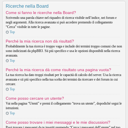
Ricerche nella Board
Come si fanno le ricerche nella Board?
Scrivendo una parola chiave nel riquadro di ricerca visibile nell’indice, nei forum e
negli argomenti. Alla ricerca avanzata si può accedere premendo il collegamento
“Cerca” visibile in tutte le pagine.
Top
Perché la mia ricerca non dà risultati?
Probabilmente la tua ricerca è troppo vaga e include dei termini troppo comuni che non
sono indicizzati da phpBB3. Sii piú specifico e usa le opzioni disponibili nella ricerca
avanzata.
Top
Perché la mia ricerca dà come risultato una pagina vuota?
La tua ricerca ha dato troppi risultati per le capacità di calcolo del server. Usa la ricerca
avanzata e sii piú specifico nella tua scelta dei termini da ricercare e dei forum in cui
cercare.
Top
Come posso cercare un utente?
Vai nella pagina “Utenti” e premi il collegamento “trova un utente”, dopodiché segui le
istruzioni.
Top
Come posso trovare i miei messaggi e le mie discussioni?
Puoi trovare i messaggi da te inseriti premendo “Cerca i messaggi dell’utente” nel tuo