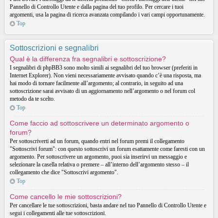
Pannello di Controllo Utente e dalla pagina del tuo profilo. Per cercare i tuoi
argomenti, usa la pagina di ricerca avanzata compilando i vari campi opportunamente.
Top
Sottoscrizioni e segnalibri
Qual è la differenza fra segnalibri e sottoscrizione?
I segnalibri di phpBB3 sono molto simili ai segnalibri del tuo browser (preferiti in
Internet Explorer). Non vieni necessariamente avvisato quando c’è una risposta, ma
hai modo di tornare facilmente all’argomento; al contrario, in seguito ad una
sottoscrizione sarai avvisato di un aggiornamento nell’argomento o nel forum col
metodo da te scelto.
Top
Come faccio ad sottoscrivere un determinato argomento o
forum?
Per sottoscriverti ad un forum, quando entri nel forum premi il collegamento
"Sottoscrivi forum": con questo sottoscrivi un forum esattamente come faresti con un
argomento. Per sottoscrivere un argomento, puoi sia inserirvi un messaggio e
selezionare la casella relativa o premere – all’interno dell’argomento stesso – il
collegamento che dice "Sottoscrivi argomento".
Top
Come cancello le mie sottoscrizioni?
Per cancellare le tue sottoscrizioni, basta andare nel tuo Pannello di Controllo Utente e
segui i collegamenti alle tue sottoscrizioni.