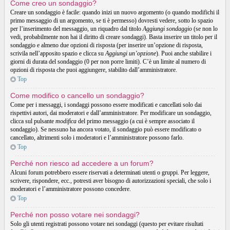
Come creo un sondaggio?
Creare un sondaggio è facile: quando inizi un nuovo argomento (o quando modifichi il
primo messaggio di un argomento, se ti è permesso) dovresti vedere, sotto lo spazio
per l’inserimento del messaggio, un riquadro dal titolo
Aggiungi sondaggio
(se non lo
vedi, probabilmente non hai il diritto di creare sondaggi). Basta inserire un titolo per il
sondaggio e almeno due opzioni di risposta (per inserire un’opzione di risposta,
scrivila nell’apposito spazio e clicca su
Aggiungi un’opzione
). Puoi anche stabilire i
giorni di durata del sondaggio (0 per non porre limiti). C’è un limite al numero di
opzioni di risposta che puoi aggiungere, stabilito dall’amministratore.
Top
Come modifico o cancello un sondaggio?
Come per i messaggi, i sondaggi possono essere modificati e cancellati solo dai
rispettivi autori, dai moderatori e dall’amministratore. Per modificare un sondaggio,
clicca sul pulsante
modifica
del primo messaggio (a cui è sempre associato il
sondaggio). Se nessuno ha ancora votato, il sondaggio può essere modificato o
cancellato, altrimenti solo i moderatori e l’amministratore possono farlo.
Top
Perché non riesco ad accedere a un forum?
Alcuni forum potrebbero essere riservati a determinati utenti o gruppi. Per leggere,
scrivere, rispondere, ecc., potresti aver bisogno di autorizzazioni speciali, che solo i
moderatori e l’amministratore possono concedere.
Top
Perché non posso votare nei sondaggi?
Solo gli utenti registrati possono votare nei sondaggi (questo per evitare risultati