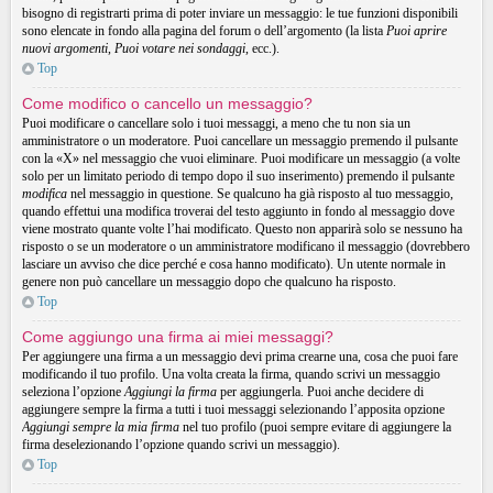
bisogno di registrarti prima di poter inviare un messaggio: le tue funzioni disponibili
sono elencate in fondo alla pagina del forum o dell’argomento (la lista
Puoi aprire
nuovi argomenti
,
Puoi votare nei sondaggi
, ecc.).
Top
Come modifico o cancello un messaggio?
Puoi modificare o cancellare solo i tuoi messaggi, a meno che tu non sia un
amministratore o un moderatore. Puoi cancellare un messaggio premendo il pulsante
con la «X» nel messaggio che vuoi eliminare. Puoi modificare un messaggio (a volte
solo per un limitato periodo di tempo dopo il suo inserimento) premendo il pulsante
modifica
nel messaggio in questione. Se qualcuno ha già risposto al tuo messaggio,
quando effettui una modifica troverai del testo aggiunto in fondo al messaggio dove
viene mostrato quante volte l’hai modificato. Questo non apparirà solo se nessuno ha
risposto o se un moderatore o un amministratore modificano il messaggio (dovrebbero
lasciare un avviso che dice perché e cosa hanno modificato). Un utente normale in
genere non può cancellare un messaggio dopo che qualcuno ha risposto.
Top
Come aggiungo una firma ai miei messaggi?
Per aggiungere una firma a un messaggio devi prima crearne una, cosa che puoi fare
modificando il tuo profilo. Una volta creata la firma, quando scrivi un messaggio
seleziona l’opzione
Aggiungi la firma
per aggiungerla. Puoi anche decidere di
aggiungere sempre la firma a tutti i tuoi messaggi selezionando l’apposita opzione
Aggiungi sempre la mia firma
nel tuo profilo (puoi sempre evitare di aggiungere la
firma deselezionando l’opzione quando scrivi un messaggio).
Top