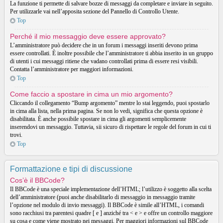
La funzione ti permette di salvare bozze di messaggi da completare e inviare in seguito.
Per utilizzarle vai nell’apposita sezione del Pannello di Controllo Utente.
Top
Perché il mio messaggio deve essere approvato?
L’amministratore può decidere che in un forum i messaggi inseriti devono prima
essere controllati. È inoltre possibile che l’amministratore ti abbia inserito in un gruppo
di utenti i cui messaggi ritiene che vadano controllati prima di essere resi visibili.
Contatta l’amministratore per maggiori informazioni.
Top
Come faccio a spostare in cima un mio argomento?
Cliccando il collegamento “Bump argomento” mentre lo stai leggendo, puoi spostarlo
in cima alla lista, nella prima pagina. Se non lo vedi, significa che questa opzione è
disabilitata. È anche possibile spostare in cima gli argomenti semplicemente
inserendovi un messaggio. Tuttavia, sii sicuro di rispettare le regole del forum in cui ti
trovi.
Top
Formattazione e tipi di discussione
Cos’è il BBCode?
Il BBCode è una speciale implementazione dell’HTML; l’utilizzo è soggetto alla scelta
dell’amministratore (puoi anche disabilitarlo di messaggio in messaggio tramite
l’opzione nel modulo di invio messaggi). Il BBCode è simile all’HTML, i comandi
sono racchiusi tra parentesi quadre [ e ] anziché tra < e > e offre un controllo maggiore
su cosa e come viene mostrato nei messaggi. Per maggiori informazioni sul BBCode