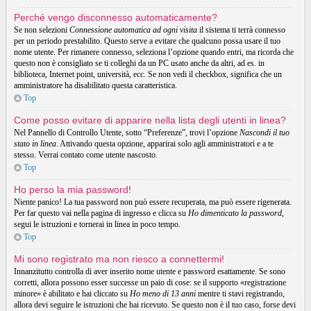
Perché vengo disconnesso automaticamente?
Se non selezioni
Connessione automatica ad ogni visita
il sistema ti terrà connesso
per un periodo prestabilito. Questo serve a evitare che qualcuno possa usare il tuo
nome utente. Per rimanere connesso, seleziona l’opzione quando entri, ma ricorda che
questo non è consigliato se ti colleghi da un PC usato anche da altri, ad es. in
biblioteca, Internet point, università, ecc. Se non vedi il checkbox, significa che un
amministratore ha disabilitato questa caratteristica.
Top
Come posso evitare di apparire nella lista degli utenti in linea?
Nel Pannello di Controllo Utente, sotto “Preferenze”, trovi l’opzione
Nascondi il tuo
stato in linea
. Attivando questa opzione, apparirai solo agli amministratori e a te
stesso. Verrai contato come utente nascosto.
Top
Ho perso la mia password!
Niente panico! La tua password non può essere recuperata, ma può essere rigenerata.
Per far questo vai nella pagina di ingresso e clicca su
Ho dimenticato la password
,
segui le istruzioni e tornerai in linea in poco tempo.
Top
Mi sono registrato ma non riesco a connettermi!
Innanzitutto controlla di aver inserito nome utente e password esattamente. Se sono
corretti, allora possono esser successe un paio di cose: se il supporto «registrazione
minore» è abilitato e hai cliccato su
Ho meno di 13 anni
mentre ti stavi registrando,
allora devi seguire le istruzioni che hai ricevuto. Se questo non è il tuo caso, forse devi