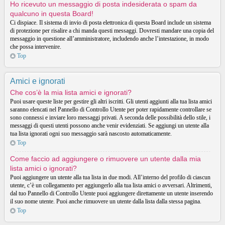
Ho ricevuto un messaggio di posta indesiderata o spam da
qualcuno in questa Board!
Ci dispiace. Il sistema di invio di posta elettronica di questa Board include un sistema
di protezione per risalire a chi manda questi messaggi. Dovresti mandare una copia del
messaggio in questione all’amministratore, includendo anche l’intestazione, in modo
che possa intervenire.
Top
Amici e ignorati
Che cos’è la mia lista amici e ignorati?
Puoi usare queste liste per gestire gli altri iscritti. Gli utenti aggiunti alla tua lista amici
saranno elencati nel Pannello di Controllo Utente per poter rapidamente controllare se
sono connessi e inviare loro messaggi privati. A seconda delle possibilità dello stile, i
messaggi di questi utenti possono anche venir evidenziati. Se aggiungi un utente alla
tua lista ignorati ogni suo messaggio sarà nascosto automaticamente.
Top
Come faccio ad aggiungere o rimuovere un utente dalla mia
lista amici o ignorati?
Puoi aggiungere un utente alla tua lista in due modi. All’interno del profilo di ciascun
utente, c’è un collegamento per aggiungerlo alla tua lista amici o avversari. Altrimenti,
dal tuo Pannello di Controllo Utente puoi aggiungere direttamente un utente inserendo
il suo nome utente. Puoi anche rimuovere un utente dalla lista dalla stessa pagina.
Top