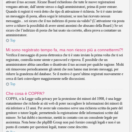
attivare il tuo account. Alcune Board richiedono che tutte le nuove registrazioni
vengano attivate, dall’utente stesso o dagli amministratori, prima di poter entrare.
Quando ti registri ti verrà detto che tipo di attivazione è richiesta. Se ti è stato inviato
un messaggio di posta, allora segui le istruzioni; se non hai ricevuto nessun
messaggio... sei sicuro che il tuo indirizzo di posta sia valido? (L’attivazione via posta
serve a ridurre la possibilità di avere utenti anonimi che abusano della Board.) Se sei
sicuro che l’indirizzo di posta che hai usato sia corretto, allora prova a contattare un
amministratore.
Top
Mi sono registrato tempo fa, ma non riesco piú a connettermi?!
Verifica il messaggio di posta elettronica che ti è stato inviato la prima volta che ti sei
registrato, controlla nome utente e password e riprova. È possibile che un
amministratore abbia cancellato o disattivato il tuo account per qualche ragione. Molti
siti rimuovono periodicamente gli utenti che non hanno mai inviato messaggi, per
ridurre la grandezza del database. Se il motivo è quest’ultimo registrati nuovamente e
cerca di farti coinvolgere maggiormente nelle discussioni.
Top
Che cosa è COPPA?
COPPA, o la Legge sulla privacy per la protezione dei minori del 1998, è una legge
statunitense che richiede ai siti web di poter raccogliere le informazioni dei minori di
età inferiore a 13 anni. Per avere tale consenso serve una richiesta scritta da parte del
genitore o tutore legale, permettendo la registrazione delle informazioni scritte dal
minore. Se hai dubbi o incertezze, mettiti in contatto con un consulente legale per
assistenza. Nota bene che phpBB Group non può fornire consigli legali e non è un
punto di contatto per questioni legali, tranne come descritto.