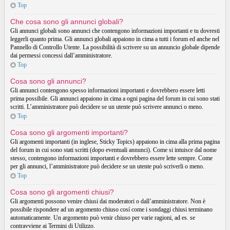
Top
Che cosa sono gli annunci globali?
Gli annunci globali sono annunci che contengono informazioni importanti e tu dovresti
leggerli quanto prima. Gli annunci globali appaiono in cima a tutti i forum ed anche nel
Pannello di Controllo Utente. La possibilità di scrivere su un annuncio globale dipende
dai permessi concessi dall’amministratore.
Top
Cosa sono gli annunci?
Gli annunci contengono spesso informazioni importanti e dovrebbero essere letti
prima possibile. Gli annunci appaiono in cima a ogni pagina del forum in cui sono stati
scritti. L’amministratore può decidere se un utente può scrivere annunci o meno.
Top
Cosa sono gli argomenti importanti?
Gli argomenti importanti (in inglese, Sticky Topics) appaiono in cima alla prima pagina
del forum in cui sono stati scritti (dopo eventuali annunci). Come si intuisce dal nome
stesso, contengono informazioni importanti e dovrebbero essere lette sempre. Come
per gli annunci, l’amministratore può decidere se un utente può scriverli o meno.
Top
Cosa sono gli argomenti chiusi?
Gli argomenti possono venire chiusi dai moderatori o dall’amministratore. Non è
possibile rispondere ad un argomento chiuso cosí come i sondaggi chiusi terminano
automaticamente. Un argomento può venir chiuso per varie ragioni, ad es. se
contravviene ai Termini di Utilizzo.