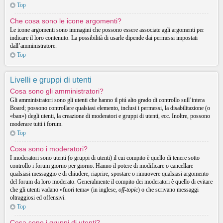
Top
Che cosa sono le icone argomenti?
Le icone argomenti sono immagini che possono essere associate agli argomenti per
indicare il loro contenuto. La possibilità di usarle dipende dai permessi impostati
dall’amministratore.
Top
Livelli e gruppi di utenti
Cosa sono gli amministratori?
Gli amministratori sono gli utenti che hanno il piú alto grado di controllo sull’intera
Board; possono controllare qualsiasi elemento, inclusi i permessi, la disabilitazione (o
«ban») degli utenti, la creazione di moderatori e gruppi di utenti, ecc. Inoltre, possono
moderare tutti i forum.
Top
Cosa sono i moderatori?
I moderatori sono utenti (o gruppi di utenti) il cui compito è quello di tenere sotto
controllo i forum giorno per giorno. Hanno il potere di modificare o cancellare
qualsiasi messaggio e di chiudere, riaprire, spostare o rimuovere qualsiasi argomento
del forum da loro moderato. Generalmente il compito dei moderatori è quello di evitare
che gli utenti vadano «fuori tema» (in inglese,
off-topic
) o che scrivano messaggi
oltraggiosi ed offensivi.
Top
Cosa sono i gruppi di utenti?