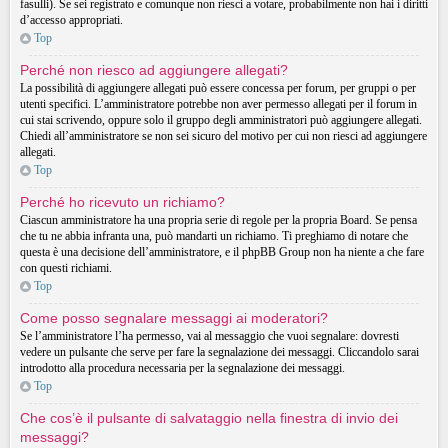
fasulli). Se sei registrato e comunque non riesci a votare, probabilmente non hai i diritti
d’accesso appropriati.
Top
Perché non riesco ad aggiungere allegati?
La possibilità di aggiungere allegati può essere concessa per forum, per gruppi o per
utenti specifici. L’amministratore potrebbe non aver permesso allegati per il forum in
cui stai scrivendo, oppure solo il gruppo degli amministratori può aggiungere allegati.
Chiedi all’amministratore se non sei sicuro del motivo per cui non riesci ad aggiungere
allegati.
Top
Perché ho ricevuto un richiamo?
Ciascun amministratore ha una propria serie di regole per la propria Board. Se pensa
che tu ne abbia infranta una, può mandarti un richiamo. Ti preghiamo di notare che
questa è una decisione dell’amministratore, e il phpBB Group non ha niente a che fare
con questi richiami.
Top
Come posso segnalare messaggi ai moderatori?
Se l’amministratore l’ha permesso, vai al messaggio che vuoi segnalare: dovresti
vedere un pulsante che serve per fare la segnalazione dei messaggi. Cliccandolo sarai
introdotto alla procedura necessaria per la segnalazione dei messaggi.
Top
Che cos’è il pulsante di salvataggio nella finestra di invio dei
messaggi?