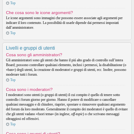
Top
Che cosa sono le icone argomenti?
Le icone argomenti sono immagini che possono essere associate agli argomenti per
indicare il loro contenuto. La possibilità di usarle dipende dai permessi impostati
dall’amministratore.
Top
Livelli e gruppi di utenti
Cosa sono gli amministratori?
Gli amministratori sono gli utenti che hanno il piú alto grado di controllo sull’intera
Board; possono controllare qualsiasi elemento, inclusi i permessi, la disabilitazione (o
«ban») degli utenti, la creazione di moderatori e gruppi di utenti, ecc. Inoltre, possono
moderare tutti i forum.
Top
Cosa sono i moderatori?
I moderatori sono utenti (o gruppi di utenti) il cui compito è quello di tenere sotto
controllo i forum giorno per giorno. Hanno il potere di modificare o cancellare
qualsiasi messaggio e di chiudere, riaprire, spostare o rimuovere qualsiasi argomento
del forum da loro moderato. Generalmente il compito dei moderatori è quello di evitare
che gli utenti vadano «fuori tema» (in inglese,
off-topic
) o che scrivano messaggi
oltraggiosi ed offensivi.
Top
Cosa sono i gruppi di utenti?