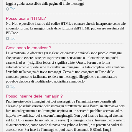
leggi la guida, accessibile dalla pagina di invio messaggi.
Top
Posso usare l’HTML?
No. Non è possibile inserire del codice HTML e ottenere che sia interpretato come tale
in questo forum. La maggior parte delle funzioni dell’HTML può essere sostituita dal
BBCode.
Top
Cosa sono le emoticon?
Le «emoticon» o «faccine» (in inglese,
emoticons
o
smileys
) sono piccole immagini
che possono essere usate per esprimere una sensazione o un’emozione con pochi
caratteri; ad es. :) significa felice, :( significa triste. Questo forum trasforma
automaticamente queste serie di caratteri in immagini. La lista completa delle emoticon
è visibile nella pagina di invio messaggi. Cerca di non esagerare nell’uso delle
emoticon, possono facilmente rendere un messaggio illeggibile, e un moderatore
potrebbe decidere di modificarlo o addirittura rimuoverlo.
Top
Posso inserire delle immagini?
Puoi inserire delle immagini nei tuoi messaggi. Se l’amministratore permette gli
allegati è possibile caricare delle immagini direttamente sulla Board, in alternativa devi
fare un collegamento a un’immagine ospitata su un server di pubblico accesso, ad es.
http://www.indirizzo-del-sito.com/immagine.gif. Non puoi inserire immagini che hai
sul tuo PC (a meno che non abbia un server!) o immagini che si trovano dietro sistemi
di autenticazione, come caselle di posta tipo yahoo o hotmail, siti protetti da codici di
accesso, ecc. Per inserire l’immagine, puoi usare il comando BBCode [img].