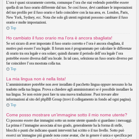
L’ora è quasi sicuramente corretta, comunque l’ora che stai vedendo potrebbe essere
quella di un fuso orario differente dal tuo. Se cosí fosse, devi cambiare le impostazioni
del tuo profilo per il fuso orario e farlo coincidere con la tua area, es. London, Paris,
New York, Sydney, ecc. Nota che solo gli utenti registrati possono cambiare il fuso
orario e molte impostazioni.
Top
Ho cambiato il fuso orario ma l’ora è ancora sbagliata!
Se sei sicuro di aver impostato il fuso orario corretto e l’ora è ancora sbagliata, il
motivo può essere l’ora legale. Il forum non è programmato per calcolare le differenze
di orario tra ora legale e ora solare; quindi durante il periodo dell’ora legale l’ora
potrebbe essere diversa dall’ora locale. In tal caso, seleziona un fuso orario diverso per
far coincidere l’ora mostrata colla tua.
Top
La mia lingua non è nella lista!
L’amministratore potrebbe non aver installato il pacchetto lingua oppure nessuno lo ha
tradotto nella tua lingua. Prova a chiedere agli amministratori se è possibile installare la
tua lingua. Se non esiste puoi fare tu una nuova traduzione. Puoi trovare altre
informazioni al sito del phpBB Group (trovi il collegamento in fondo ad ogni pagina).
Top
Come posso mostrare un’immagine sotto il mio nome utente?
Ci possono essere due immagini sotto un nome utente quando si guardano i messaggi.
La prima è l’immagine associata al tuo grado, generalmente ha la forma di stelle,
blocchi o punti che indicano quanti interventi hai scritto o il tuo livello. Sotto può
esserci un’immagine piú grande nota come avatar, che in genere è unica e specifica per