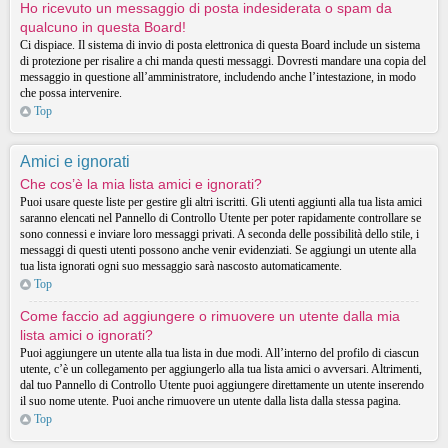
Ho ricevuto un messaggio di posta indesiderata o spam da
qualcuno in questa Board!
Ci dispiace. Il sistema di invio di posta elettronica di questa Board include un sistema
di protezione per risalire a chi manda questi messaggi. Dovresti mandare una copia del
messaggio in questione all’amministratore, includendo anche l’intestazione, in modo
che possa intervenire.
Top
Amici e ignorati
Che cos’è la mia lista amici e ignorati?
Puoi usare queste liste per gestire gli altri iscritti. Gli utenti aggiunti alla tua lista amici
saranno elencati nel Pannello di Controllo Utente per poter rapidamente controllare se
sono connessi e inviare loro messaggi privati. A seconda delle possibilità dello stile, i
messaggi di questi utenti possono anche venir evidenziati. Se aggiungi un utente alla
tua lista ignorati ogni suo messaggio sarà nascosto automaticamente.
Top
Come faccio ad aggiungere o rimuovere un utente dalla mia
lista amici o ignorati?
Puoi aggiungere un utente alla tua lista in due modi. All’interno del profilo di ciascun
utente, c’è un collegamento per aggiungerlo alla tua lista amici o avversari. Altrimenti,
dal tuo Pannello di Controllo Utente puoi aggiungere direttamente un utente inserendo
il suo nome utente. Puoi anche rimuovere un utente dalla lista dalla stessa pagina.
Top