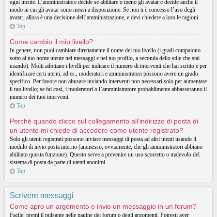
ogni utente. L’amministratore decide se abilitare o meno gli avatar e decide anche il
modo in cui gli avatar sono messi a disposizione. Se non ti è concesso l’uso degli
avatar, allora è una decisione dell’amministrazione, e devi chiedere a loro le ragioni.
Top
Come cambio il mio livello?
In genere, non puoi cambiare direttamente il nome del tuo livello (i gradi compaiono
sotto al tuo nome utente nei messaggi e nel tuo profilo, a seconda dello stile che stai
usando). Molti adottano i livelli per indicare il numero di interventi che hai scritto e per
identificare certi utenti; ad es., moderatori e amministratori possono avere un grado
specifico. Per favore non abusare inviando interventi non necessari solo per aumentare
il tuo livello; se fai cosí, i moderatori o l’amministratore probabilmente abbasseranno il
numero dei tuoi interventi.
Top
Perché quando clicco sul collegamento all’indirizzo di posta di
un utente mi chiede di accedere come utente registrato?
Solo gli utenti registrati possono inviare messaggi di posta ad altri utenti usando il
modulo di invio posta interno (ammesso, ovviamente, che gli amministratori abbiano
abilitato questa funzione). Questo serve a prevenire un uso scorretto o malevolo del
sistema di posta da parte di utenti anonimi.
Top
Scrivere messaggi
Come apro un argomento o invio un messaggio in un forum?
Facile, premi il pulsante nelle pagine dei forum o degli argomenti. Potresti aver