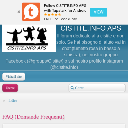
Follow CISTITE.INFO APS
with Tapatalk for Android
VIEW
FREE - on Google Play
CISTITE.INFO APS
Il forum dedicato alla cistite e non
solo. Se hai bisogno di aiuto vai in
chat (fumetto rosa in basso a
sinistra), nel nostro gruppo
Facebook (@groups/Cistite/) o sul nostro profilo Instagram
(@cistite.info)
Visita il sito
Utente
Indice
FAQ (Domande Frequenti)