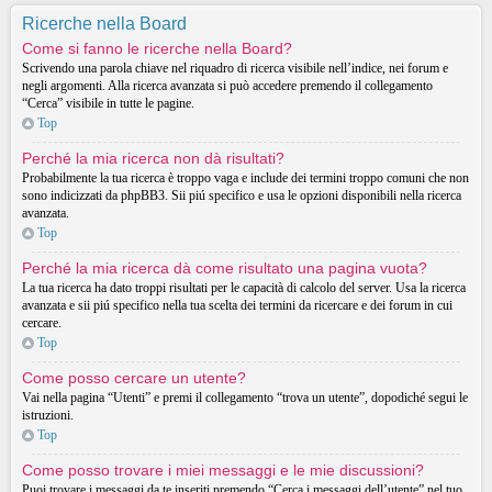
Ricerche nella Board
Come si fanno le ricerche nella Board?
Scrivendo una parola chiave nel riquadro di ricerca visibile nell’indice, nei forum e
negli argomenti. Alla ricerca avanzata si può accedere premendo il collegamento
“Cerca” visibile in tutte le pagine.
Top
Perché la mia ricerca non dà risultati?
Probabilmente la tua ricerca è troppo vaga e include dei termini troppo comuni che non
sono indicizzati da phpBB3. Sii piú specifico e usa le opzioni disponibili nella ricerca
avanzata.
Top
Perché la mia ricerca dà come risultato una pagina vuota?
La tua ricerca ha dato troppi risultati per le capacità di calcolo del server. Usa la ricerca
avanzata e sii piú specifico nella tua scelta dei termini da ricercare e dei forum in cui
cercare.
Top
Come posso cercare un utente?
Vai nella pagina “Utenti” e premi il collegamento “trova un utente”, dopodiché segui le
istruzioni.
Top
Come posso trovare i miei messaggi e le mie discussioni?
Puoi trovare i messaggi da te inseriti premendo “Cerca i messaggi dell’utente” nel tuo