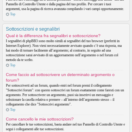
Pannello di Controllo Utente e dalla pagina del tuo profilo. Per cercare i tuoi
argomenti, usa la pagina di ricerca avanzata compilando i vari campi opportunamente.
Top
Sottoscrizioni e segnalibri
Qual è la differenza fra segnalibri e sottoscrizione?
I segnalibri di phpBB3 sono molto simili ai segnalibri del tuo browser (preferiti in
Internet Explorer). Non vieni necessariamente avvisato quando c’è una risposta, ma
hai modo di tornare facilmente all’argomento; al contrario, in seguito ad una
sottoscrizione sarai avvisato di un aggiornamento nell’argomento o nel forum col
metodo da te scelto.
Top
Come faccio ad sottoscrivere un determinato argomento o
forum?
Per sottoscriverti ad un forum, quando entri nel forum premi il collegamento
"Sottoscrivi forum": con questo sottoscrivi un forum esattamente come faresti con un
argomento. Per sottoscrivere un argomento, puoi sia inserirvi un messaggio e
selezionare la casella relativa o premere – all’interno dell’argomento stesso – il
collegamento che dice "Sottoscrivi argomento".
Top
Come cancello le mie sottoscrizioni?
Per cancellare le tue sottoscrizioni, basta andare nel tuo Pannello di Controllo Utente e
segui i collegamenti alle tue sottoscrizioni.