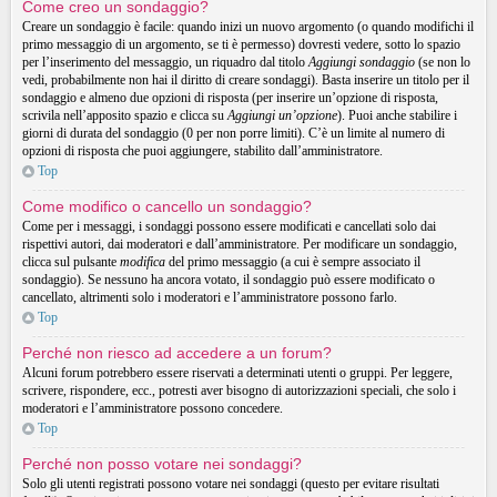
Come creo un sondaggio?
Creare un sondaggio è facile: quando inizi un nuovo argomento (o quando modifichi il
primo messaggio di un argomento, se ti è permesso) dovresti vedere, sotto lo spazio
per l’inserimento del messaggio, un riquadro dal titolo
Aggiungi sondaggio
(se non lo
vedi, probabilmente non hai il diritto di creare sondaggi). Basta inserire un titolo per il
sondaggio e almeno due opzioni di risposta (per inserire un’opzione di risposta,
scrivila nell’apposito spazio e clicca su
Aggiungi un’opzione
). Puoi anche stabilire i
giorni di durata del sondaggio (0 per non porre limiti). C’è un limite al numero di
opzioni di risposta che puoi aggiungere, stabilito dall’amministratore.
Top
Come modifico o cancello un sondaggio?
Come per i messaggi, i sondaggi possono essere modificati e cancellati solo dai
rispettivi autori, dai moderatori e dall’amministratore. Per modificare un sondaggio,
clicca sul pulsante
modifica
del primo messaggio (a cui è sempre associato il
sondaggio). Se nessuno ha ancora votato, il sondaggio può essere modificato o
cancellato, altrimenti solo i moderatori e l’amministratore possono farlo.
Top
Perché non riesco ad accedere a un forum?
Alcuni forum potrebbero essere riservati a determinati utenti o gruppi. Per leggere,
scrivere, rispondere, ecc., potresti aver bisogno di autorizzazioni speciali, che solo i
moderatori e l’amministratore possono concedere.
Top
Perché non posso votare nei sondaggi?
Solo gli utenti registrati possono votare nei sondaggi (questo per evitare risultati