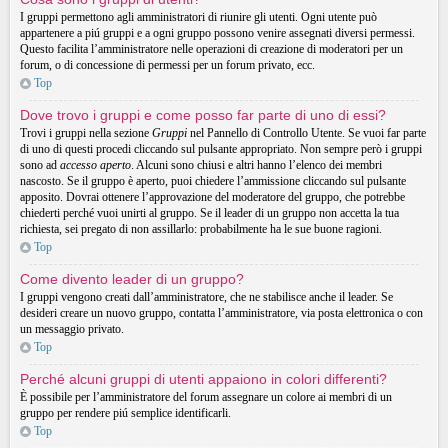
I gruppi permettono agli amministratori di riunire gli utenti. Ogni utente può
appartenere a piú gruppi e a ogni gruppo possono venire assegnati diversi permessi.
Questo facilita l’amministratore nelle operazioni di creazione di moderatori per un
forum, o di concessione di permessi per un forum privato, ecc.
Top
Dove trovo i gruppi e come posso far parte di uno di essi?
Trovi i gruppi nella sezione
Gruppi
nel Pannello di Controllo Utente. Se vuoi far parte
di uno di questi procedi cliccando sul pulsante appropriato. Non sempre però i gruppi
sono ad
accesso aperto
. Alcuni sono chiusi e altri hanno l’elenco dei membri
nascosto. Se il gruppo è aperto, puoi chiedere l’ammissione cliccando sul pulsante
apposito. Dovrai ottenere l’approvazione del moderatore del gruppo, che potrebbe
chiederti perché vuoi unirti al gruppo. Se il leader di un gruppo non accetta la tua
richiesta, sei pregato di non assillarlo: probabilmente ha le sue buone ragioni.
Top
Come divento leader di un gruppo?
I gruppi vengono creati dall’amministratore, che ne stabilisce anche il leader. Se
desideri creare un nuovo gruppo, contatta l’amministratore, via posta elettronica o con
un messaggio privato.
Top
Perché alcuni gruppi di utenti appaiono in colori differenti?
È possibile per l’amministratore del forum assegnare un colore ai membri di un
gruppo per rendere piú semplice identificarli.
Top