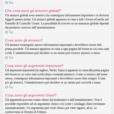
Top
Che cosa sono gli annunci globali?
Gli annunci globali sono annunci che contengono informazioni importanti e tu dovresti
leggerli quanto prima. Gli annunci globali appaiono in cima a tutti i forum ed anche nel
Pannello di Controllo Utente. La possibilità di scrivere su un annuncio globale dipende
dai permessi concessi dall’amministratore.
Top
Cosa sono gli annunci?
Gli annunci contengono spesso informazioni importanti e dovrebbero essere letti
prima possibile. Gli annunci appaiono in cima a ogni pagina del forum in cui sono stati
scritti. L’amministratore può decidere se un utente può scrivere annunci o meno.
Top
Cosa sono gli argomenti importanti?
Gli argomenti importanti (in inglese, Sticky Topics) appaiono in cima alla prima pagina
del forum in cui sono stati scritti (dopo eventuali annunci). Come si intuisce dal nome
stesso, contengono informazioni importanti e dovrebbero essere lette sempre. Come
per gli annunci, l’amministratore può decidere se un utente può scriverli o meno.
Top
Cosa sono gli argomenti chiusi?
Gli argomenti possono venire chiusi dai moderatori o dall’amministratore. Non è
possibile rispondere ad un argomento chiuso cosí come i sondaggi chiusi terminano
automaticamente. Un argomento può venir chiuso per varie ragioni, ad es. se
contravviene ai Termini di Utilizzo.