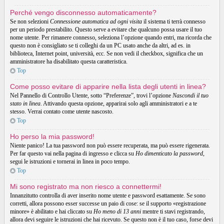
Perché vengo disconnesso automaticamente?
Se non selezioni
Connessione automatica ad ogni visita
il sistema ti terrà connesso
per un periodo prestabilito. Questo serve a evitare che qualcuno possa usare il tuo
nome utente. Per rimanere connesso, seleziona l’opzione quando entri, ma ricorda che
questo non è consigliato se ti colleghi da un PC usato anche da altri, ad es. in
biblioteca, Internet point, università, ecc. Se non vedi il checkbox, significa che un
amministratore ha disabilitato questa caratteristica.
Top
Come posso evitare di apparire nella lista degli utenti in linea?
Nel Pannello di Controllo Utente, sotto “Preferenze”, trovi l’opzione
Nascondi il tuo
stato in linea
. Attivando questa opzione, apparirai solo agli amministratori e a te
stesso. Verrai contato come utente nascosto.
Top
Ho perso la mia password!
Niente panico! La tua password non può essere recuperata, ma può essere rigenerata.
Per far questo vai nella pagina di ingresso e clicca su
Ho dimenticato la password
,
segui le istruzioni e tornerai in linea in poco tempo.
Top
Mi sono registrato ma non riesco a connettermi!
Innanzitutto controlla di aver inserito nome utente e password esattamente. Se sono
corretti, allora possono esser successe un paio di cose: se il supporto «registrazione
minore» è abilitato e hai cliccato su
Ho meno di 13 anni
mentre ti stavi registrando,
allora devi seguire le istruzioni che hai ricevuto. Se questo non è il tuo caso, forse devi