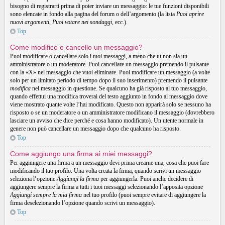
bisogno di registrarti prima di poter inviare un messaggio: le tue funzioni disponibili
sono elencate in fondo alla pagina del forum o dell’argomento (la lista
Puoi aprire
nuovi argomenti
,
Puoi votare nei sondaggi
, ecc.).
Top
Come modifico o cancello un messaggio?
Puoi modificare o cancellare solo i tuoi messaggi, a meno che tu non sia un
amministratore o un moderatore. Puoi cancellare un messaggio premendo il pulsante
con la «X» nel messaggio che vuoi eliminare. Puoi modificare un messaggio (a volte
solo per un limitato periodo di tempo dopo il suo inserimento) premendo il pulsante
modifica
nel messaggio in questione. Se qualcuno ha già risposto al tuo messaggio,
quando effettui una modifica troverai del testo aggiunto in fondo al messaggio dove
viene mostrato quante volte l’hai modificato. Questo non apparirà solo se nessuno ha
risposto o se un moderatore o un amministratore modificano il messaggio (dovrebbero
lasciare un avviso che dice perché e cosa hanno modificato). Un utente normale in
genere non può cancellare un messaggio dopo che qualcuno ha risposto.
Top
Come aggiungo una firma ai miei messaggi?
Per aggiungere una firma a un messaggio devi prima crearne una, cosa che puoi fare
modificando il tuo profilo. Una volta creata la firma, quando scrivi un messaggio
seleziona l’opzione
Aggiungi la firma
per aggiungerla. Puoi anche decidere di
aggiungere sempre la firma a tutti i tuoi messaggi selezionando l’apposita opzione
Aggiungi sempre la mia firma
nel tuo profilo (puoi sempre evitare di aggiungere la
firma deselezionando l’opzione quando scrivi un messaggio).
Top