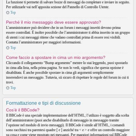
La funzione ti permette di salvare bozze di messaggi da completare e inviare in seguito.
Per utilizzarle vai nell’apposita sezione del Pannello di Controllo Utente.
Top
Perché il mio messaggio deve essere approvato?
L’amministratore può decidere che in un forum i messaggi inseriti devono prima
essere controllati. È inoltre possibile che l’amministratore ti abbia inserito in un gruppo
di utenti i cui messaggi ritiene che vadano controllati prima di essere resi visibili.
Contatta l’amministratore per maggiori informazioni.
Top
Come faccio a spostare in cima un mio argomento?
Cliccando il collegamento “Bump argomento” mentre lo stai leggendo, puoi spostarlo
in cima alla lista, nella prima pagina. Se non lo vedi, significa che questa opzione è
disabilitata. È anche possibile spostare in cima gli argomenti semplicemente
inserendovi un messaggio. Tuttavia, sii sicuro di rispettare le regole del forum in cui ti
trovi.
Top
Formattazione e tipi di discussione
Cos’è il BBCode?
Il BBCode è una speciale implementazione dell’HTML; l’utilizzo è soggetto alla scelta
dell’amministratore (puoi anche disabilitarlo di messaggio in messaggio tramite
l’opzione nel modulo di invio messaggi). Il BBCode è simile all’HTML, i comandi
sono racchiusi tra parentesi quadre [ e ] anziché tra < e > e offre un controllo maggiore
su cosa e come viene mostrato nei messaggi. Per maggiori informazioni sul BBCode