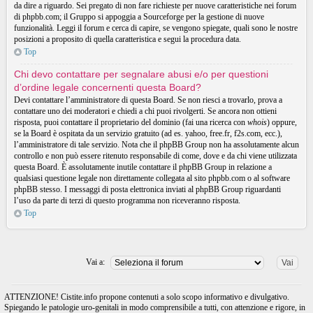
da dire a riguardo. Sei pregato di non fare richieste per nuove caratteristiche nei forum
di phpbb.com; il Gruppo si appoggia a Sourceforge per la gestione di nuove
funzionalità. Leggi il forum e cerca di capire, se vengono spiegate, quali sono le nostre
posizioni a proposito di quella caratteristica e segui la procedura data.
Top
Chi devo contattare per segnalare abusi e/o per questioni
d’ordine legale concernenti questa Board?
Devi contattare l’amministratore di questa Board. Se non riesci a trovarlo, prova a
contattare uno dei moderatori e chiedi a chi puoi rivolgerti. Se ancora non ottieni
risposta, puoi contattare il proprietario del dominio (fai una ricerca con
whois
) oppure,
se la Board è ospitata da un servizio gratuito (ad es. yahoo, free.fr, f2s.com, ecc.),
l’amministratore di tale servizio. Nota che il phpBB Group non ha assolutamente alcun
controllo e non può essere ritenuto responsabile di come, dove e da chi viene utilizzata
questa Board. È assolutamente inutile contattare il phpBB Group in relazione a
qualsiasi questione legale non direttamente collegata al sito phpbb.com o al software
phpBB stesso. I messaggi di posta elettronica inviati al phpBB Group riguardanti
l’uso da parte di terzi di questo programma non riceveranno risposta.
Top
Vai a:
ATTENZIONE! Cistite.info propone contenuti a solo scopo informativo e divulgativo.
Spiegando le patologie uro-genitali in modo comprensibile a tutti, con attenzione e rigore, in