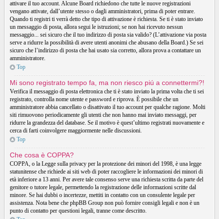
attivare il tuo account. Alcune Board richiedono che tutte le nuove registrazioni
vengano attivate, dall’utente stesso o dagli amministratori, prima di poter entrare.
Quando ti registri ti verrà detto che tipo di attivazione è richiesta. Se ti è stato inviato
un messaggio di posta, allora segui le istruzioni; se non hai ricevuto nessun
messaggio... sei sicuro che il tuo indirizzo di posta sia valido? (L’attivazione via posta
serve a ridurre la possibilità di avere utenti anonimi che abusano della Board.) Se sei
sicuro che l’indirizzo di posta che hai usato sia corretto, allora prova a contattare un
amministratore.
Top
Mi sono registrato tempo fa, ma non riesco piú a connettermi?!
Verifica il messaggio di posta elettronica che ti è stato inviato la prima volta che ti sei
registrato, controlla nome utente e password e riprova. È possibile che un
amministratore abbia cancellato o disattivato il tuo account per qualche ragione. Molti
siti rimuovono periodicamente gli utenti che non hanno mai inviato messaggi, per
ridurre la grandezza del database. Se il motivo è quest’ultimo registrati nuovamente e
cerca di farti coinvolgere maggiormente nelle discussioni.
Top
Che cosa è COPPA?
COPPA, o la Legge sulla privacy per la protezione dei minori del 1998, è una legge
statunitense che richiede ai siti web di poter raccogliere le informazioni dei minori di
età inferiore a 13 anni. Per avere tale consenso serve una richiesta scritta da parte del
genitore o tutore legale, permettendo la registrazione delle informazioni scritte dal
minore. Se hai dubbi o incertezze, mettiti in contatto con un consulente legale per
assistenza. Nota bene che phpBB Group non può fornire consigli legali e non è un
punto di contatto per questioni legali, tranne come descritto.