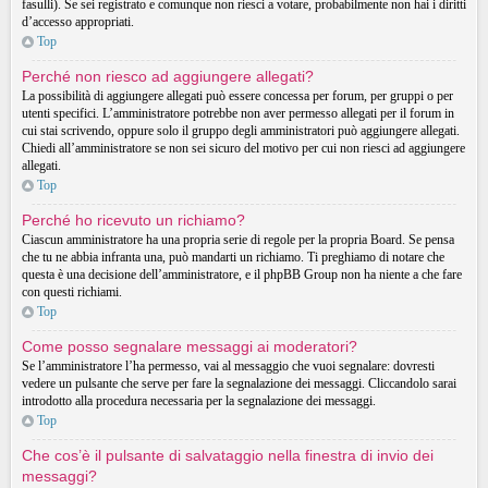
fasulli). Se sei registrato e comunque non riesci a votare, probabilmente non hai i diritti
d’accesso appropriati.
Top
Perché non riesco ad aggiungere allegati?
La possibilità di aggiungere allegati può essere concessa per forum, per gruppi o per
utenti specifici. L’amministratore potrebbe non aver permesso allegati per il forum in
cui stai scrivendo, oppure solo il gruppo degli amministratori può aggiungere allegati.
Chiedi all’amministratore se non sei sicuro del motivo per cui non riesci ad aggiungere
allegati.
Top
Perché ho ricevuto un richiamo?
Ciascun amministratore ha una propria serie di regole per la propria Board. Se pensa
che tu ne abbia infranta una, può mandarti un richiamo. Ti preghiamo di notare che
questa è una decisione dell’amministratore, e il phpBB Group non ha niente a che fare
con questi richiami.
Top
Come posso segnalare messaggi ai moderatori?
Se l’amministratore l’ha permesso, vai al messaggio che vuoi segnalare: dovresti
vedere un pulsante che serve per fare la segnalazione dei messaggi. Cliccandolo sarai
introdotto alla procedura necessaria per la segnalazione dei messaggi.
Top
Che cos’è il pulsante di salvataggio nella finestra di invio dei
messaggi?