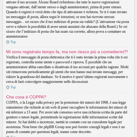
attivare il tuo account. Alcune Board richiedono che tutte le nuove registrazioni
vengano attivate, dall’utente stesso o dagli amministratori, prima di poter entrare.
Quando ti registri ti verrà detto che tipo di attivazione è richiesta. Se ti è stato inviato
un messaggio di posta, allora segui le istruzioni; se non hai ricevuto nessun
messaggio... sei sicuro che il tuo indirizzo di posta sia valido? (L’attivazione via posta
serve a ridurre la possibilità di avere utenti anonimi che abusano della Board.) Se sei
sicuro che l’indirizzo di posta che hai usato sia corretto, allora prova a contattare un
amministratore.
Top
Mi sono registrato tempo fa, ma non riesco piú a connettermi?!
Verifica il messaggio di posta elettronica che ti è stato inviato la prima volta che ti sei
registrato, controlla nome utente e password e riprova. È possibile che un
amministratore abbia cancellato o disattivato il tuo account per qualche ragione. Molti
siti rimuovono periodicamente gli utenti che non hanno mai inviato messaggi, per
ridurre la grandezza del database. Se il motivo è quest’ultimo registrati nuovamente e
cerca di farti coinvolgere maggiormente nelle discussioni.
Top
Che cosa è COPPA?
COPPA, o la Legge sulla privacy per la protezione dei minori del 1998, è una legge
statunitense che richiede ai siti web di poter raccogliere le informazioni dei minori di
età inferiore a 13 anni. Per avere tale consenso serve una richiesta scritta da parte del
genitore o tutore legale, permettendo la registrazione delle informazioni scritte dal
minore. Se hai dubbi o incertezze, mettiti in contatto con un consulente legale per
assistenza. Nota bene che phpBB Group non può fornire consigli legali e non è un
punto di contatto per questioni legali, tranne come descritto.