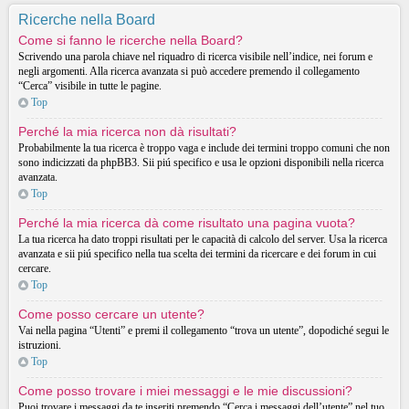
Ricerche nella Board
Come si fanno le ricerche nella Board?
Scrivendo una parola chiave nel riquadro di ricerca visibile nell’indice, nei forum e
negli argomenti. Alla ricerca avanzata si può accedere premendo il collegamento
“Cerca” visibile in tutte le pagine.
Top
Perché la mia ricerca non dà risultati?
Probabilmente la tua ricerca è troppo vaga e include dei termini troppo comuni che non
sono indicizzati da phpBB3. Sii piú specifico e usa le opzioni disponibili nella ricerca
avanzata.
Top
Perché la mia ricerca dà come risultato una pagina vuota?
La tua ricerca ha dato troppi risultati per le capacità di calcolo del server. Usa la ricerca
avanzata e sii piú specifico nella tua scelta dei termini da ricercare e dei forum in cui
cercare.
Top
Come posso cercare un utente?
Vai nella pagina “Utenti” e premi il collegamento “trova un utente”, dopodiché segui le
istruzioni.
Top
Come posso trovare i miei messaggi e le mie discussioni?
Puoi trovare i messaggi da te inseriti premendo “Cerca i messaggi dell’utente” nel tuo