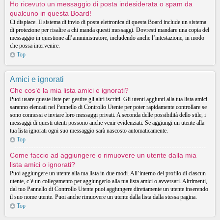
Ho ricevuto un messaggio di posta indesiderata o spam da
qualcuno in questa Board!
Ci dispiace. Il sistema di invio di posta elettronica di questa Board include un sistema
di protezione per risalire a chi manda questi messaggi. Dovresti mandare una copia del
messaggio in questione all’amministratore, includendo anche l’intestazione, in modo
che possa intervenire.
Top
Amici e ignorati
Che cos’è la mia lista amici e ignorati?
Puoi usare queste liste per gestire gli altri iscritti. Gli utenti aggiunti alla tua lista amici
saranno elencati nel Pannello di Controllo Utente per poter rapidamente controllare se
sono connessi e inviare loro messaggi privati. A seconda delle possibilità dello stile, i
messaggi di questi utenti possono anche venir evidenziati. Se aggiungi un utente alla
tua lista ignorati ogni suo messaggio sarà nascosto automaticamente.
Top
Come faccio ad aggiungere o rimuovere un utente dalla mia
lista amici o ignorati?
Puoi aggiungere un utente alla tua lista in due modi. All’interno del profilo di ciascun
utente, c’è un collegamento per aggiungerlo alla tua lista amici o avversari. Altrimenti,
dal tuo Pannello di Controllo Utente puoi aggiungere direttamente un utente inserendo
il suo nome utente. Puoi anche rimuovere un utente dalla lista dalla stessa pagina.
Top