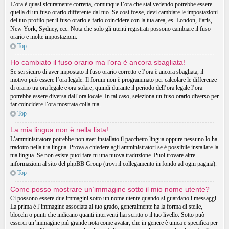
L’ora è quasi sicuramente corretta, comunque l’ora che stai vedendo potrebbe essere
quella di un fuso orario differente dal tuo. Se cosí fosse, devi cambiare le impostazioni
del tuo profilo per il fuso orario e farlo coincidere con la tua area, es. London, Paris,
New York, Sydney, ecc. Nota che solo gli utenti registrati possono cambiare il fuso
orario e molte impostazioni.
Top
Ho cambiato il fuso orario ma l’ora è ancora sbagliata!
Se sei sicuro di aver impostato il fuso orario corretto e l’ora è ancora sbagliata, il
motivo può essere l’ora legale. Il forum non è programmato per calcolare le differenze
di orario tra ora legale e ora solare; quindi durante il periodo dell’ora legale l’ora
potrebbe essere diversa dall’ora locale. In tal caso, seleziona un fuso orario diverso per
far coincidere l’ora mostrata colla tua.
Top
La mia lingua non è nella lista!
L’amministratore potrebbe non aver installato il pacchetto lingua oppure nessuno lo ha
tradotto nella tua lingua. Prova a chiedere agli amministratori se è possibile installare la
tua lingua. Se non esiste puoi fare tu una nuova traduzione. Puoi trovare altre
informazioni al sito del phpBB Group (trovi il collegamento in fondo ad ogni pagina).
Top
Come posso mostrare un’immagine sotto il mio nome utente?
Ci possono essere due immagini sotto un nome utente quando si guardano i messaggi.
La prima è l’immagine associata al tuo grado, generalmente ha la forma di stelle,
blocchi o punti che indicano quanti interventi hai scritto o il tuo livello. Sotto può
esserci un’immagine piú grande nota come avatar, che in genere è unica e specifica per