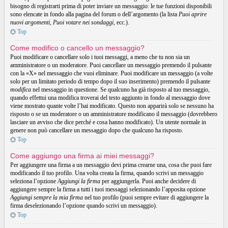
bisogno di registrarti prima di poter inviare un messaggio: le tue funzioni disponibili
sono elencate in fondo alla pagina del forum o dell’argomento (la lista
Puoi aprire
nuovi argomenti
,
Puoi votare nei sondaggi
, ecc.).
Top
Come modifico o cancello un messaggio?
Puoi modificare o cancellare solo i tuoi messaggi, a meno che tu non sia un
amministratore o un moderatore. Puoi cancellare un messaggio premendo il pulsante
con la «X» nel messaggio che vuoi eliminare. Puoi modificare un messaggio (a volte
solo per un limitato periodo di tempo dopo il suo inserimento) premendo il pulsante
modifica
nel messaggio in questione. Se qualcuno ha già risposto al tuo messaggio,
quando effettui una modifica troverai del testo aggiunto in fondo al messaggio dove
viene mostrato quante volte l’hai modificato. Questo non apparirà solo se nessuno ha
risposto o se un moderatore o un amministratore modificano il messaggio (dovrebbero
lasciare un avviso che dice perché e cosa hanno modificato). Un utente normale in
genere non può cancellare un messaggio dopo che qualcuno ha risposto.
Top
Come aggiungo una firma ai miei messaggi?
Per aggiungere una firma a un messaggio devi prima crearne una, cosa che puoi fare
modificando il tuo profilo. Una volta creata la firma, quando scrivi un messaggio
seleziona l’opzione
Aggiungi la firma
per aggiungerla. Puoi anche decidere di
aggiungere sempre la firma a tutti i tuoi messaggi selezionando l’apposita opzione
Aggiungi sempre la mia firma
nel tuo profilo (puoi sempre evitare di aggiungere la
firma deselezionando l’opzione quando scrivi un messaggio).
Top