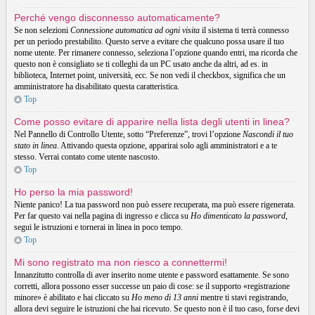
Perché vengo disconnesso automaticamente?
Se non selezioni
Connessione automatica ad ogni visita
il sistema ti terrà connesso
per un periodo prestabilito. Questo serve a evitare che qualcuno possa usare il tuo
nome utente. Per rimanere connesso, seleziona l’opzione quando entri, ma ricorda che
questo non è consigliato se ti colleghi da un PC usato anche da altri, ad es. in
biblioteca, Internet point, università, ecc. Se non vedi il checkbox, significa che un
amministratore ha disabilitato questa caratteristica.
Top
Come posso evitare di apparire nella lista degli utenti in linea?
Nel Pannello di Controllo Utente, sotto “Preferenze”, trovi l’opzione
Nascondi il tuo
stato in linea
. Attivando questa opzione, apparirai solo agli amministratori e a te
stesso. Verrai contato come utente nascosto.
Top
Ho perso la mia password!
Niente panico! La tua password non può essere recuperata, ma può essere rigenerata.
Per far questo vai nella pagina di ingresso e clicca su
Ho dimenticato la password
,
segui le istruzioni e tornerai in linea in poco tempo.
Top
Mi sono registrato ma non riesco a connettermi!
Innanzitutto controlla di aver inserito nome utente e password esattamente. Se sono
corretti, allora possono esser successe un paio di cose: se il supporto «registrazione
minore» è abilitato e hai cliccato su
Ho meno di 13 anni
mentre ti stavi registrando,
allora devi seguire le istruzioni che hai ricevuto. Se questo non è il tuo caso, forse devi