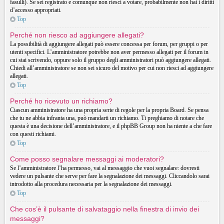
fasulli). Se sei registrato e comunque non riesci a votare, probabilmente non hai i diritti
d’accesso appropriati.
Top
Perché non riesco ad aggiungere allegati?
La possibilità di aggiungere allegati può essere concessa per forum, per gruppi o per
utenti specifici. L’amministratore potrebbe non aver permesso allegati per il forum in
cui stai scrivendo, oppure solo il gruppo degli amministratori può aggiungere allegati.
Chiedi all’amministratore se non sei sicuro del motivo per cui non riesci ad aggiungere
allegati.
Top
Perché ho ricevuto un richiamo?
Ciascun amministratore ha una propria serie di regole per la propria Board. Se pensa
che tu ne abbia infranta una, può mandarti un richiamo. Ti preghiamo di notare che
questa è una decisione dell’amministratore, e il phpBB Group non ha niente a che fare
con questi richiami.
Top
Come posso segnalare messaggi ai moderatori?
Se l’amministratore l’ha permesso, vai al messaggio che vuoi segnalare: dovresti
vedere un pulsante che serve per fare la segnalazione dei messaggi. Cliccandolo sarai
introdotto alla procedura necessaria per la segnalazione dei messaggi.
Top
Che cos’è il pulsante di salvataggio nella finestra di invio dei
messaggi?