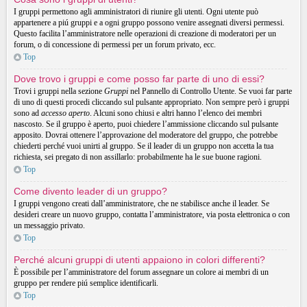
I gruppi permettono agli amministratori di riunire gli utenti. Ogni utente può
appartenere a piú gruppi e a ogni gruppo possono venire assegnati diversi permessi.
Questo facilita l’amministratore nelle operazioni di creazione di moderatori per un
forum, o di concessione di permessi per un forum privato, ecc.
Top
Dove trovo i gruppi e come posso far parte di uno di essi?
Trovi i gruppi nella sezione
Gruppi
nel Pannello di Controllo Utente. Se vuoi far parte
di uno di questi procedi cliccando sul pulsante appropriato. Non sempre però i gruppi
sono ad
accesso aperto
. Alcuni sono chiusi e altri hanno l’elenco dei membri
nascosto. Se il gruppo è aperto, puoi chiedere l’ammissione cliccando sul pulsante
apposito. Dovrai ottenere l’approvazione del moderatore del gruppo, che potrebbe
chiederti perché vuoi unirti al gruppo. Se il leader di un gruppo non accetta la tua
richiesta, sei pregato di non assillarlo: probabilmente ha le sue buone ragioni.
Top
Come divento leader di un gruppo?
I gruppi vengono creati dall’amministratore, che ne stabilisce anche il leader. Se
desideri creare un nuovo gruppo, contatta l’amministratore, via posta elettronica o con
un messaggio privato.
Top
Perché alcuni gruppi di utenti appaiono in colori differenti?
È possibile per l’amministratore del forum assegnare un colore ai membri di un
gruppo per rendere piú semplice identificarli.
Top