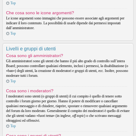
Top
Che cosa sono le icone argomenti?
Le icone argomenti sono immagini che possono essere associate agli argomenti per
indicare il loro contenuto. La possibilità di usarle dipende dai permessi impostati
dall’amministratore.
Top
Livelli e gruppi di utenti
Cosa sono gli amministratori?
Gli amministratori sono gli utenti che hanno il piú alto grado di controllo sull’intera
Board; possono controllare qualsiasi elemento, inclusi i permessi, la disabilitazione (o
«ban») degli utenti, la creazione di moderatori e gruppi di utenti, ecc. Inoltre, possono
moderare tutti i forum.
Top
Cosa sono i moderatori?
I moderatori sono utenti (o gruppi di utenti) il cui compito è quello di tenere sotto
controllo i forum giorno per giorno. Hanno il potere di modificare o cancellare
qualsiasi messaggio e di chiudere, riaprire, spostare o rimuovere qualsiasi argomento
del forum da loro moderato. Generalmente il compito dei moderatori è quello di evitare
che gli utenti vadano «fuori tema» (in inglese,
off-topic
) o che scrivano messaggi
oltraggiosi ed offensivi.
Top
Cosa sono i gruppi di utenti?