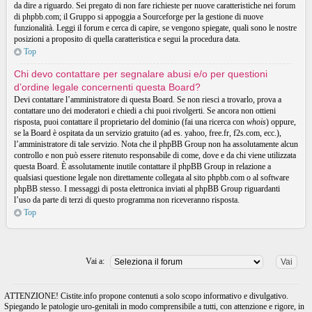
da dire a riguardo. Sei pregato di non fare richieste per nuove caratteristiche nei forum
di phpbb.com; il Gruppo si appoggia a Sourceforge per la gestione di nuove
funzionalità. Leggi il forum e cerca di capire, se vengono spiegate, quali sono le nostre
posizioni a proposito di quella caratteristica e segui la procedura data.
Top
Chi devo contattare per segnalare abusi e/o per questioni
d’ordine legale concernenti questa Board?
Devi contattare l’amministratore di questa Board. Se non riesci a trovarlo, prova a
contattare uno dei moderatori e chiedi a chi puoi rivolgerti. Se ancora non ottieni
risposta, puoi contattare il proprietario del dominio (fai una ricerca con
whois
) oppure,
se la Board è ospitata da un servizio gratuito (ad es. yahoo, free.fr, f2s.com, ecc.),
l’amministratore di tale servizio. Nota che il phpBB Group non ha assolutamente alcun
controllo e non può essere ritenuto responsabile di come, dove e da chi viene utilizzata
questa Board. È assolutamente inutile contattare il phpBB Group in relazione a
qualsiasi questione legale non direttamente collegata al sito phpbb.com o al software
phpBB stesso. I messaggi di posta elettronica inviati al phpBB Group riguardanti
l’uso da parte di terzi di questo programma non riceveranno risposta.
Top
Vai a:
ATTENZIONE! Cistite.info propone contenuti a solo scopo informativo e divulgativo.
Spiegando le patologie uro-genitali in modo comprensibile a tutti, con attenzione e rigore, in