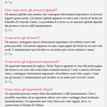
Top
Che cosa sono gli annunci globali?
Gli annunci globali sono annunci che contengono informazioni importanti e tu dovresti
leggerli quanto prima. Gli annunci globali appaiono in cima a tutti i forum ed anche nel
Pannello di Controllo Utente. La possibilità di scrivere su un annuncio globale dipende
dai permessi concessi dall’amministratore.
Top
Cosa sono gli annunci?
Gli annunci contengono spesso informazioni importanti e dovrebbero essere letti
prima possibile. Gli annunci appaiono in cima a ogni pagina del forum in cui sono stati
scritti. L’amministratore può decidere se un utente può scrivere annunci o meno.
Top
Cosa sono gli argomenti importanti?
Gli argomenti importanti (in inglese, Sticky Topics) appaiono in cima alla prima pagina
del forum in cui sono stati scritti (dopo eventuali annunci). Come si intuisce dal nome
stesso, contengono informazioni importanti e dovrebbero essere lette sempre. Come
per gli annunci, l’amministratore può decidere se un utente può scriverli o meno.
Top
Cosa sono gli argomenti chiusi?
Gli argomenti possono venire chiusi dai moderatori o dall’amministratore. Non è
possibile rispondere ad un argomento chiuso cosí come i sondaggi chiusi terminano
automaticamente. Un argomento può venir chiuso per varie ragioni, ad es. se
contravviene ai Termini di Utilizzo.