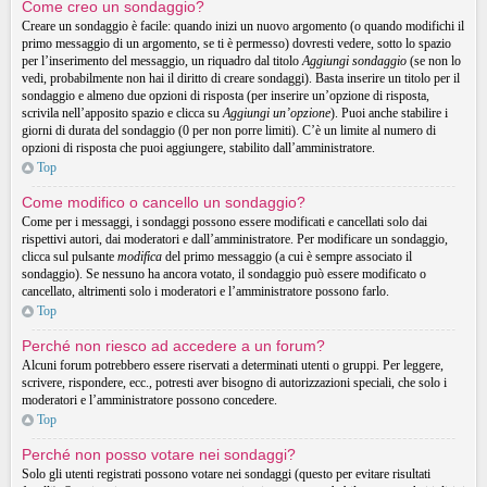
Come creo un sondaggio?
Creare un sondaggio è facile: quando inizi un nuovo argomento (o quando modifichi il
primo messaggio di un argomento, se ti è permesso) dovresti vedere, sotto lo spazio
per l’inserimento del messaggio, un riquadro dal titolo
Aggiungi sondaggio
(se non lo
vedi, probabilmente non hai il diritto di creare sondaggi). Basta inserire un titolo per il
sondaggio e almeno due opzioni di risposta (per inserire un’opzione di risposta,
scrivila nell’apposito spazio e clicca su
Aggiungi un’opzione
). Puoi anche stabilire i
giorni di durata del sondaggio (0 per non porre limiti). C’è un limite al numero di
opzioni di risposta che puoi aggiungere, stabilito dall’amministratore.
Top
Come modifico o cancello un sondaggio?
Come per i messaggi, i sondaggi possono essere modificati e cancellati solo dai
rispettivi autori, dai moderatori e dall’amministratore. Per modificare un sondaggio,
clicca sul pulsante
modifica
del primo messaggio (a cui è sempre associato il
sondaggio). Se nessuno ha ancora votato, il sondaggio può essere modificato o
cancellato, altrimenti solo i moderatori e l’amministratore possono farlo.
Top
Perché non riesco ad accedere a un forum?
Alcuni forum potrebbero essere riservati a determinati utenti o gruppi. Per leggere,
scrivere, rispondere, ecc., potresti aver bisogno di autorizzazioni speciali, che solo i
moderatori e l’amministratore possono concedere.
Top
Perché non posso votare nei sondaggi?
Solo gli utenti registrati possono votare nei sondaggi (questo per evitare risultati