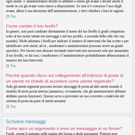
ogni utente. L’amministratore decide se abilitare o meno gli avatar e decide anche il
modo in cui gli avatar sono messi a disposizione. Se non ti è concesso l’uso degli
avatar, allora è una decisione dell’amministrazione, e devi chiedere a loro le ragioni.
Top
Come cambio il mio livello?
In genere, non puoi cambiare direttamente il nome del tuo livello (i gradi compaiono
sotto al tuo nome utente nei messaggi e nel tuo profilo, a seconda dello stile che stai
usando). Molti adottano i livelli per indicare il numero di interventi che hai scritto e per
identificare certi utenti; ad es., moderatori e amministratori possono avere un grado
specifico. Per favore non abusare inviando interventi non necessari solo per aumentare
il tuo livello; se fai cosí, i moderatori o l’amministratore probabilmente abbasseranno il
numero dei tuoi interventi.
Top
Perché quando clicco sul collegamento all’indirizzo di posta di
un utente mi chiede di accedere come utente registrato?
Solo gli utenti registrati possono inviare messaggi di posta ad altri utenti usando il
modulo di invio posta interno (ammesso, ovviamente, che gli amministratori abbiano
abilitato questa funzione). Questo serve a prevenire un uso scorretto o malevolo del
sistema di posta da parte di utenti anonimi.
Top
Scrivere messaggi
Come apro un argomento o invio un messaggio in un forum?
Facile, premi il pulsante nelle pagine dei forum o degli argomenti. Potresti aver