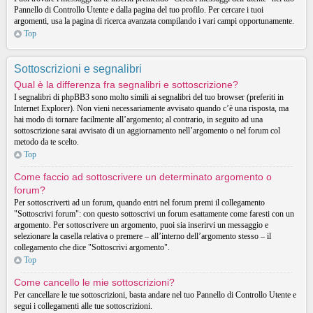
Pannello di Controllo Utente e dalla pagina del tuo profilo. Per cercare i tuoi
argomenti, usa la pagina di ricerca avanzata compilando i vari campi opportunamente.
Top
Sottoscrizioni e segnalibri
Qual è la differenza fra segnalibri e sottoscrizione?
I segnalibri di phpBB3 sono molto simili ai segnalibri del tuo browser (preferiti in
Internet Explorer). Non vieni necessariamente avvisato quando c’è una risposta, ma
hai modo di tornare facilmente all’argomento; al contrario, in seguito ad una
sottoscrizione sarai avvisato di un aggiornamento nell’argomento o nel forum col
metodo da te scelto.
Top
Come faccio ad sottoscrivere un determinato argomento o
forum?
Per sottoscriverti ad un forum, quando entri nel forum premi il collegamento
"Sottoscrivi forum": con questo sottoscrivi un forum esattamente come faresti con un
argomento. Per sottoscrivere un argomento, puoi sia inserirvi un messaggio e
selezionare la casella relativa o premere – all’interno dell’argomento stesso – il
collegamento che dice "Sottoscrivi argomento".
Top
Come cancello le mie sottoscrizioni?
Per cancellare le tue sottoscrizioni, basta andare nel tuo Pannello di Controllo Utente e
segui i collegamenti alle tue sottoscrizioni.