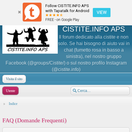
Follow CISTITE.INFO APS
with Tapatalk for Android
VIEW
FREE - on Google Play
CISTITE.INFO APS
Il forum dedicato alla cistite e non
solo. Se hai bisogno di aiuto vai in
chat (fumetto rosa in basso a
sinistra), nel nostro gruppo
Facebook (@groups/Cistite/) o sul nostro profilo Instagram
(@cistite.info)
Visita il sito
Utente
Indice
FAQ (Domande Frequenti)