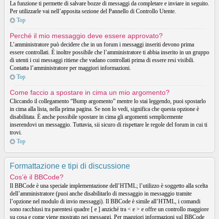
La funzione ti permette di salvare bozze di messaggi da completare e inviare in seguito.
Per utilizzarle vai nell’apposita sezione del Pannello di Controllo Utente.
Top
Perché il mio messaggio deve essere approvato?
L’amministratore può decidere che in un forum i messaggi inseriti devono prima
essere controllati. È inoltre possibile che l’amministratore ti abbia inserito in un gruppo
di utenti i cui messaggi ritiene che vadano controllati prima di essere resi visibili.
Contatta l’amministratore per maggiori informazioni.
Top
Come faccio a spostare in cima un mio argomento?
Cliccando il collegamento “Bump argomento” mentre lo stai leggendo, puoi spostarlo
in cima alla lista, nella prima pagina. Se non lo vedi, significa che questa opzione è
disabilitata. È anche possibile spostare in cima gli argomenti semplicemente
inserendovi un messaggio. Tuttavia, sii sicuro di rispettare le regole del forum in cui ti
trovi.
Top
Formattazione e tipi di discussione
Cos’è il BBCode?
Il BBCode è una speciale implementazione dell’HTML; l’utilizzo è soggetto alla scelta
dell’amministratore (puoi anche disabilitarlo di messaggio in messaggio tramite
l’opzione nel modulo di invio messaggi). Il BBCode è simile all’HTML, i comandi
sono racchiusi tra parentesi quadre [ e ] anziché tra < e > e offre un controllo maggiore
su cosa e come viene mostrato nei messaggi. Per maggiori informazioni sul BBCode