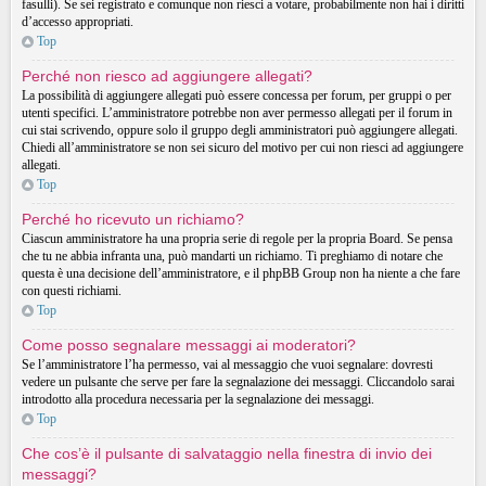
fasulli). Se sei registrato e comunque non riesci a votare, probabilmente non hai i diritti
d’accesso appropriati.
Top
Perché non riesco ad aggiungere allegati?
La possibilità di aggiungere allegati può essere concessa per forum, per gruppi o per
utenti specifici. L’amministratore potrebbe non aver permesso allegati per il forum in
cui stai scrivendo, oppure solo il gruppo degli amministratori può aggiungere allegati.
Chiedi all’amministratore se non sei sicuro del motivo per cui non riesci ad aggiungere
allegati.
Top
Perché ho ricevuto un richiamo?
Ciascun amministratore ha una propria serie di regole per la propria Board. Se pensa
che tu ne abbia infranta una, può mandarti un richiamo. Ti preghiamo di notare che
questa è una decisione dell’amministratore, e il phpBB Group non ha niente a che fare
con questi richiami.
Top
Come posso segnalare messaggi ai moderatori?
Se l’amministratore l’ha permesso, vai al messaggio che vuoi segnalare: dovresti
vedere un pulsante che serve per fare la segnalazione dei messaggi. Cliccandolo sarai
introdotto alla procedura necessaria per la segnalazione dei messaggi.
Top
Che cos’è il pulsante di salvataggio nella finestra di invio dei
messaggi?