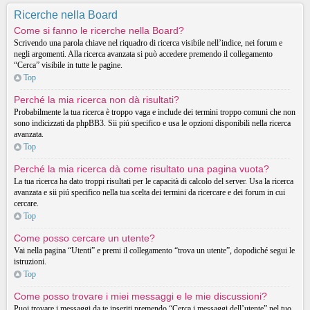
Ricerche nella Board
Come si fanno le ricerche nella Board?
Scrivendo una parola chiave nel riquadro di ricerca visibile nell’indice, nei forum e
negli argomenti. Alla ricerca avanzata si può accedere premendo il collegamento
“Cerca” visibile in tutte le pagine.
Top
Perché la mia ricerca non dà risultati?
Probabilmente la tua ricerca è troppo vaga e include dei termini troppo comuni che non
sono indicizzati da phpBB3. Sii piú specifico e usa le opzioni disponibili nella ricerca
avanzata.
Top
Perché la mia ricerca dà come risultato una pagina vuota?
La tua ricerca ha dato troppi risultati per le capacità di calcolo del server. Usa la ricerca
avanzata e sii piú specifico nella tua scelta dei termini da ricercare e dei forum in cui
cercare.
Top
Come posso cercare un utente?
Vai nella pagina “Utenti” e premi il collegamento “trova un utente”, dopodiché segui le
istruzioni.
Top
Come posso trovare i miei messaggi e le mie discussioni?
Puoi trovare i messaggi da te inseriti premendo “Cerca i messaggi dell’utente” nel tuo