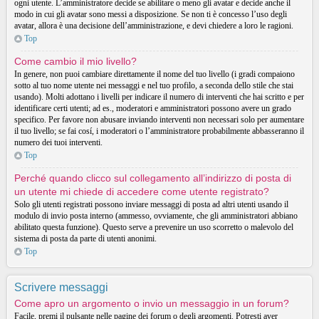
ogni utente. L’amministratore decide se abilitare o meno gli avatar e decide anche il
modo in cui gli avatar sono messi a disposizione. Se non ti è concesso l’uso degli
avatar, allora è una decisione dell’amministrazione, e devi chiedere a loro le ragioni.
Top
Come cambio il mio livello?
In genere, non puoi cambiare direttamente il nome del tuo livello (i gradi compaiono
sotto al tuo nome utente nei messaggi e nel tuo profilo, a seconda dello stile che stai
usando). Molti adottano i livelli per indicare il numero di interventi che hai scritto e per
identificare certi utenti; ad es., moderatori e amministratori possono avere un grado
specifico. Per favore non abusare inviando interventi non necessari solo per aumentare
il tuo livello; se fai cosí, i moderatori o l’amministratore probabilmente abbasseranno il
numero dei tuoi interventi.
Top
Perché quando clicco sul collegamento all’indirizzo di posta di
un utente mi chiede di accedere come utente registrato?
Solo gli utenti registrati possono inviare messaggi di posta ad altri utenti usando il
modulo di invio posta interno (ammesso, ovviamente, che gli amministratori abbiano
abilitato questa funzione). Questo serve a prevenire un uso scorretto o malevolo del
sistema di posta da parte di utenti anonimi.
Top
Scrivere messaggi
Come apro un argomento o invio un messaggio in un forum?
Facile, premi il pulsante nelle pagine dei forum o degli argomenti. Potresti aver