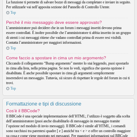
La funzione ti permette di salvare bozze di messaggi da completare e inviare in seguito.
Per utilizzarle vai nell’apposita sezione del Pannello di Controllo Utente.
Top
Perché il mio messaggio deve essere approvato?
L’amministratore può decidere che in un forum i messaggi inseriti devono prima
essere controllati. È inoltre possibile che l’amministratore ti abbia inserito in un gruppo
di utenti i cui messaggi ritiene che vadano controllati prima di essere resi visibili.
Contatta l’amministratore per maggiori informazioni.
Top
Come faccio a spostare in cima un mio argomento?
Cliccando il collegamento “Bump argomento” mentre lo stai leggendo, puoi spostarlo
in cima alla lista, nella prima pagina. Se non lo vedi, significa che questa opzione è
disabilitata. È anche possibile spostare in cima gli argomenti semplicemente
inserendovi un messaggio. Tuttavia, sii sicuro di rispettare le regole del forum in cui ti
trovi.
Top
Formattazione e tipi di discussione
Cos’è il BBCode?
Il BBCode è una speciale implementazione dell’HTML; l’utilizzo è soggetto alla scelta
dell’amministratore (puoi anche disabilitarlo di messaggio in messaggio tramite
l’opzione nel modulo di invio messaggi). Il BBCode è simile all’HTML, i comandi
sono racchiusi tra parentesi quadre [ e ] anziché tra < e > e offre un controllo maggiore
su cosa e come viene mostrato nei messaggi. Per maggiori informazioni sul BBCode