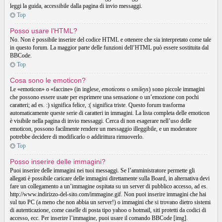
leggi la guida, accessibile dalla pagina di invio messaggi.
Top
Posso usare l’HTML?
No. Non è possibile inserire del codice HTML e ottenere che sia interpretato come tale
in questo forum. La maggior parte delle funzioni dell’HTML può essere sostituita dal
BBCode.
Top
Cosa sono le emoticon?
Le «emoticon» o «faccine» (in inglese,
emoticons
o
smileys
) sono piccole immagini
che possono essere usate per esprimere una sensazione o un’emozione con pochi
caratteri; ad es. :) significa felice, :( significa triste. Questo forum trasforma
automaticamente queste serie di caratteri in immagini. La lista completa delle emoticon
è visibile nella pagina di invio messaggi. Cerca di non esagerare nell’uso delle
emoticon, possono facilmente rendere un messaggio illeggibile, e un moderatore
potrebbe decidere di modificarlo o addirittura rimuoverlo.
Top
Posso inserire delle immagini?
Puoi inserire delle immagini nei tuoi messaggi. Se l’amministratore permette gli
allegati è possibile caricare delle immagini direttamente sulla Board, in alternativa devi
fare un collegamento a un’immagine ospitata su un server di pubblico accesso, ad es.
http://www.indirizzo-del-sito.com/immagine.gif. Non puoi inserire immagini che hai
sul tuo PC (a meno che non abbia un server!) o immagini che si trovano dietro sistemi
di autenticazione, come caselle di posta tipo yahoo o hotmail, siti protetti da codici di
accesso, ecc. Per inserire l’immagine, puoi usare il comando BBCode [img].