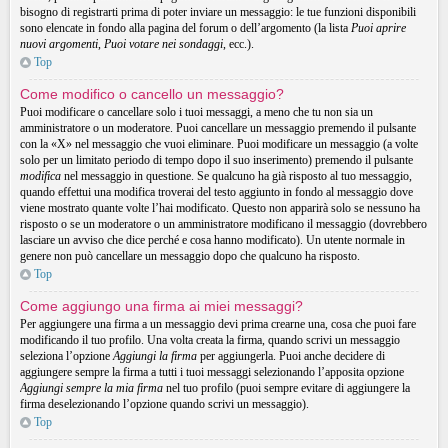
bisogno di registrarti prima di poter inviare un messaggio: le tue funzioni disponibili
sono elencate in fondo alla pagina del forum o dell’argomento (la lista
Puoi aprire
nuovi argomenti
,
Puoi votare nei sondaggi
, ecc.).
Top
Come modifico o cancello un messaggio?
Puoi modificare o cancellare solo i tuoi messaggi, a meno che tu non sia un
amministratore o un moderatore. Puoi cancellare un messaggio premendo il pulsante
con la «X» nel messaggio che vuoi eliminare. Puoi modificare un messaggio (a volte
solo per un limitato periodo di tempo dopo il suo inserimento) premendo il pulsante
modifica
nel messaggio in questione. Se qualcuno ha già risposto al tuo messaggio,
quando effettui una modifica troverai del testo aggiunto in fondo al messaggio dove
viene mostrato quante volte l’hai modificato. Questo non apparirà solo se nessuno ha
risposto o se un moderatore o un amministratore modificano il messaggio (dovrebbero
lasciare un avviso che dice perché e cosa hanno modificato). Un utente normale in
genere non può cancellare un messaggio dopo che qualcuno ha risposto.
Top
Come aggiungo una firma ai miei messaggi?
Per aggiungere una firma a un messaggio devi prima crearne una, cosa che puoi fare
modificando il tuo profilo. Una volta creata la firma, quando scrivi un messaggio
seleziona l’opzione
Aggiungi la firma
per aggiungerla. Puoi anche decidere di
aggiungere sempre la firma a tutti i tuoi messaggi selezionando l’apposita opzione
Aggiungi sempre la mia firma
nel tuo profilo (puoi sempre evitare di aggiungere la
firma deselezionando l’opzione quando scrivi un messaggio).
Top