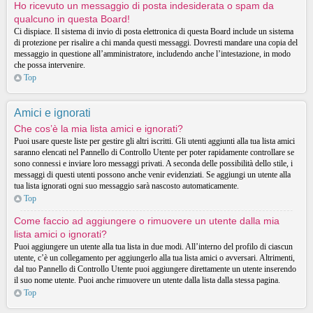
Ho ricevuto un messaggio di posta indesiderata o spam da
qualcuno in questa Board!
Ci dispiace. Il sistema di invio di posta elettronica di questa Board include un sistema
di protezione per risalire a chi manda questi messaggi. Dovresti mandare una copia del
messaggio in questione all’amministratore, includendo anche l’intestazione, in modo
che possa intervenire.
Top
Amici e ignorati
Che cos’è la mia lista amici e ignorati?
Puoi usare queste liste per gestire gli altri iscritti. Gli utenti aggiunti alla tua lista amici
saranno elencati nel Pannello di Controllo Utente per poter rapidamente controllare se
sono connessi e inviare loro messaggi privati. A seconda delle possibilità dello stile, i
messaggi di questi utenti possono anche venir evidenziati. Se aggiungi un utente alla
tua lista ignorati ogni suo messaggio sarà nascosto automaticamente.
Top
Come faccio ad aggiungere o rimuovere un utente dalla mia
lista amici o ignorati?
Puoi aggiungere un utente alla tua lista in due modi. All’interno del profilo di ciascun
utente, c’è un collegamento per aggiungerlo alla tua lista amici o avversari. Altrimenti,
dal tuo Pannello di Controllo Utente puoi aggiungere direttamente un utente inserendo
il suo nome utente. Puoi anche rimuovere un utente dalla lista dalla stessa pagina.
Top