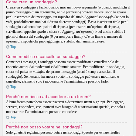
Come creo un sondaggio?
Creare un sondaggio è facile: quando inizi un nuovo argomento (o quando modifichi il
primo messaggio di un argomento, se ti è permesso) dovresti vedere, sotto lo spazio
per l’inserimento del messaggio, un riquadro dal titolo
Aggiungi sondaggio
(se non lo
vedi, probabilmente non hai il diritto di creare sondaggi). Basta inserire un titolo per il
sondaggio e almeno due opzioni di risposta (per inserire un’opzione di risposta,
scrivila nell’apposito spazio e clicca su
Aggiungi un’opzione
). Puoi anche stabilire i
giorni di durata del sondaggio (0 per non porre limiti). C’è un limite al numero di
opzioni di risposta che puoi aggiungere, stabilito dall’amministratore.
Top
Come modifico o cancello un sondaggio?
Come per i messaggi, i sondaggi possono essere modificati e cancellati solo dai
rispettivi autori, dai moderatori e dall’amministratore. Per modificare un sondaggio,
clicca sul pulsante
modifica
del primo messaggio (a cui è sempre associato il
sondaggio). Se nessuno ha ancora votato, il sondaggio può essere modificato o
cancellato, altrimenti solo i moderatori e l’amministratore possono farlo.
Top
Perché non riesco ad accedere a un forum?
Alcuni forum potrebbero essere riservati a determinati utenti o gruppi. Per leggere,
scrivere, rispondere, ecc., potresti aver bisogno di autorizzazioni speciali, che solo i
moderatori e l’amministratore possono concedere.
Top
Perché non posso votare nei sondaggi?
Solo gli utenti registrati possono votare nei sondaggi (questo per evitare risultati