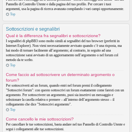
Pannello di Controllo Utente e dalla pagina del tuo profilo. Per cercare i tuoi
argomenti, usa la pagina di ricerca avanzata compilando i vari campi opportunamente.
Top
Sottoscrizioni e segnalibri
Qual è la differenza fra segnalibri e sottoscrizione?
I segnalibri di phpBB3 sono molto simili ai segnalibri del tuo browser (preferiti in
Internet Explorer). Non vieni necessariamente avvisato quando c’è una risposta, ma
hai modo di tornare facilmente all’argomento; al contrario, in seguito ad una
sottoscrizione sarai avvisato di un aggiornamento nell’argomento o nel forum col
metodo da te scelto.
Top
Come faccio ad sottoscrivere un determinato argomento o
forum?
Per sottoscriverti ad un forum, quando entri nel forum premi il collegamento
"Sottoscrivi forum": con questo sottoscrivi un forum esattamente come faresti con un
argomento. Per sottoscrivere un argomento, puoi sia inserirvi un messaggio e
selezionare la casella relativa o premere – all’interno dell’argomento stesso – il
collegamento che dice "Sottoscrivi argomento".
Top
Come cancello le mie sottoscrizioni?
Per cancellare le tue sottoscrizioni, basta andare nel tuo Pannello di Controllo Utente e
segui i collegamenti alle tue sottoscrizioni.