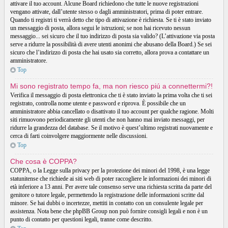
attivare il tuo account. Alcune Board richiedono che tutte le nuove registrazioni
vengano attivate, dall’utente stesso o dagli amministratori, prima di poter entrare.
Quando ti registri ti verrà detto che tipo di attivazione è richiesta. Se ti è stato inviato
un messaggio di posta, allora segui le istruzioni; se non hai ricevuto nessun
messaggio... sei sicuro che il tuo indirizzo di posta sia valido? (L’attivazione via posta
serve a ridurre la possibilità di avere utenti anonimi che abusano della Board.) Se sei
sicuro che l’indirizzo di posta che hai usato sia corretto, allora prova a contattare un
amministratore.
Top
Mi sono registrato tempo fa, ma non riesco piú a connettermi?!
Verifica il messaggio di posta elettronica che ti è stato inviato la prima volta che ti sei
registrato, controlla nome utente e password e riprova. È possibile che un
amministratore abbia cancellato o disattivato il tuo account per qualche ragione. Molti
siti rimuovono periodicamente gli utenti che non hanno mai inviato messaggi, per
ridurre la grandezza del database. Se il motivo è quest’ultimo registrati nuovamente e
cerca di farti coinvolgere maggiormente nelle discussioni.
Top
Che cosa è COPPA?
COPPA, o la Legge sulla privacy per la protezione dei minori del 1998, è una legge
statunitense che richiede ai siti web di poter raccogliere le informazioni dei minori di
età inferiore a 13 anni. Per avere tale consenso serve una richiesta scritta da parte del
genitore o tutore legale, permettendo la registrazione delle informazioni scritte dal
minore. Se hai dubbi o incertezze, mettiti in contatto con un consulente legale per
assistenza. Nota bene che phpBB Group non può fornire consigli legali e non è un
punto di contatto per questioni legali, tranne come descritto.