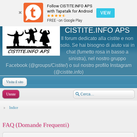
Follow CISTITE.INFO APS
with Tapatalk for Android
VIEW
FREE - on Google Play
CISTITE.INFO APS
Il forum dedicato alla cistite e non
solo. Se hai bisogno di aiuto vai in
chat (fumetto rosa in basso a
sinistra), nel nostro gruppo
Facebook (@groups/Cistite/) o sul nostro profilo Instagram
(@cistite.info)
Visita il sito
Utente
Indice
FAQ (Domande Frequenti)