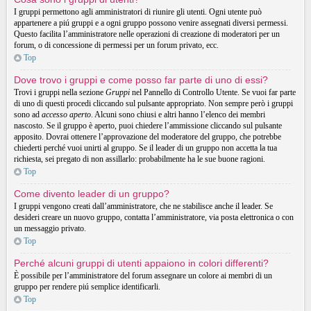
I gruppi permettono agli amministratori di riunire gli utenti. Ogni utente può
appartenere a piú gruppi e a ogni gruppo possono venire assegnati diversi permessi.
Questo facilita l’amministratore nelle operazioni di creazione di moderatori per un
forum, o di concessione di permessi per un forum privato, ecc.
Top
Dove trovo i gruppi e come posso far parte di uno di essi?
Trovi i gruppi nella sezione
Gruppi
nel Pannello di Controllo Utente. Se vuoi far parte
di uno di questi procedi cliccando sul pulsante appropriato. Non sempre però i gruppi
sono ad
accesso aperto
. Alcuni sono chiusi e altri hanno l’elenco dei membri
nascosto. Se il gruppo è aperto, puoi chiedere l’ammissione cliccando sul pulsante
apposito. Dovrai ottenere l’approvazione del moderatore del gruppo, che potrebbe
chiederti perché vuoi unirti al gruppo. Se il leader di un gruppo non accetta la tua
richiesta, sei pregato di non assillarlo: probabilmente ha le sue buone ragioni.
Top
Come divento leader di un gruppo?
I gruppi vengono creati dall’amministratore, che ne stabilisce anche il leader. Se
desideri creare un nuovo gruppo, contatta l’amministratore, via posta elettronica o con
un messaggio privato.
Top
Perché alcuni gruppi di utenti appaiono in colori differenti?
È possibile per l’amministratore del forum assegnare un colore ai membri di un
gruppo per rendere piú semplice identificarli.
Top