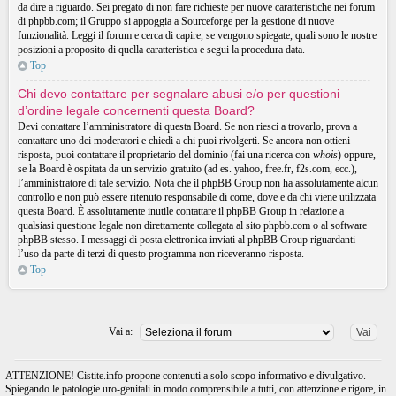
da dire a riguardo. Sei pregato di non fare richieste per nuove caratteristiche nei forum
di phpbb.com; il Gruppo si appoggia a Sourceforge per la gestione di nuove
funzionalità. Leggi il forum e cerca di capire, se vengono spiegate, quali sono le nostre
posizioni a proposito di quella caratteristica e segui la procedura data.
Top
Chi devo contattare per segnalare abusi e/o per questioni
d’ordine legale concernenti questa Board?
Devi contattare l’amministratore di questa Board. Se non riesci a trovarlo, prova a
contattare uno dei moderatori e chiedi a chi puoi rivolgerti. Se ancora non ottieni
risposta, puoi contattare il proprietario del dominio (fai una ricerca con
whois
) oppure,
se la Board è ospitata da un servizio gratuito (ad es. yahoo, free.fr, f2s.com, ecc.),
l’amministratore di tale servizio. Nota che il phpBB Group non ha assolutamente alcun
controllo e non può essere ritenuto responsabile di come, dove e da chi viene utilizzata
questa Board. È assolutamente inutile contattare il phpBB Group in relazione a
qualsiasi questione legale non direttamente collegata al sito phpbb.com o al software
phpBB stesso. I messaggi di posta elettronica inviati al phpBB Group riguardanti
l’uso da parte di terzi di questo programma non riceveranno risposta.
Top
Vai a:
ATTENZIONE! Cistite.info propone contenuti a solo scopo informativo e divulgativo.
Spiegando le patologie uro-genitali in modo comprensibile a tutti, con attenzione e rigore, in