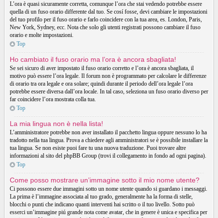
L’ora è quasi sicuramente corretta, comunque l’ora che stai vedendo potrebbe essere
quella di un fuso orario differente dal tuo. Se cosí fosse, devi cambiare le impostazioni
del tuo profilo per il fuso orario e farlo coincidere con la tua area, es. London, Paris,
New York, Sydney, ecc. Nota che solo gli utenti registrati possono cambiare il fuso
orario e molte impostazioni.
Top
Ho cambiato il fuso orario ma l’ora è ancora sbagliata!
Se sei sicuro di aver impostato il fuso orario corretto e l’ora è ancora sbagliata, il
motivo può essere l’ora legale. Il forum non è programmato per calcolare le differenze
di orario tra ora legale e ora solare; quindi durante il periodo dell’ora legale l’ora
potrebbe essere diversa dall’ora locale. In tal caso, seleziona un fuso orario diverso per
far coincidere l’ora mostrata colla tua.
Top
La mia lingua non è nella lista!
L’amministratore potrebbe non aver installato il pacchetto lingua oppure nessuno lo ha
tradotto nella tua lingua. Prova a chiedere agli amministratori se è possibile installare la
tua lingua. Se non esiste puoi fare tu una nuova traduzione. Puoi trovare altre
informazioni al sito del phpBB Group (trovi il collegamento in fondo ad ogni pagina).
Top
Come posso mostrare un’immagine sotto il mio nome utente?
Ci possono essere due immagini sotto un nome utente quando si guardano i messaggi.
La prima è l’immagine associata al tuo grado, generalmente ha la forma di stelle,
blocchi o punti che indicano quanti interventi hai scritto o il tuo livello. Sotto può
esserci un’immagine piú grande nota come avatar, che in genere è unica e specifica per