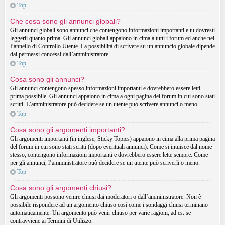
Top
Che cosa sono gli annunci globali?
Gli annunci globali sono annunci che contengono informazioni importanti e tu dovresti
leggerli quanto prima. Gli annunci globali appaiono in cima a tutti i forum ed anche nel
Pannello di Controllo Utente. La possibilità di scrivere su un annuncio globale dipende
dai permessi concessi dall’amministratore.
Top
Cosa sono gli annunci?
Gli annunci contengono spesso informazioni importanti e dovrebbero essere letti
prima possibile. Gli annunci appaiono in cima a ogni pagina del forum in cui sono stati
scritti. L’amministratore può decidere se un utente può scrivere annunci o meno.
Top
Cosa sono gli argomenti importanti?
Gli argomenti importanti (in inglese, Sticky Topics) appaiono in cima alla prima pagina
del forum in cui sono stati scritti (dopo eventuali annunci). Come si intuisce dal nome
stesso, contengono informazioni importanti e dovrebbero essere lette sempre. Come
per gli annunci, l’amministratore può decidere se un utente può scriverli o meno.
Top
Cosa sono gli argomenti chiusi?
Gli argomenti possono venire chiusi dai moderatori o dall’amministratore. Non è
possibile rispondere ad un argomento chiuso cosí come i sondaggi chiusi terminano
automaticamente. Un argomento può venir chiuso per varie ragioni, ad es. se
contravviene ai Termini di Utilizzo.