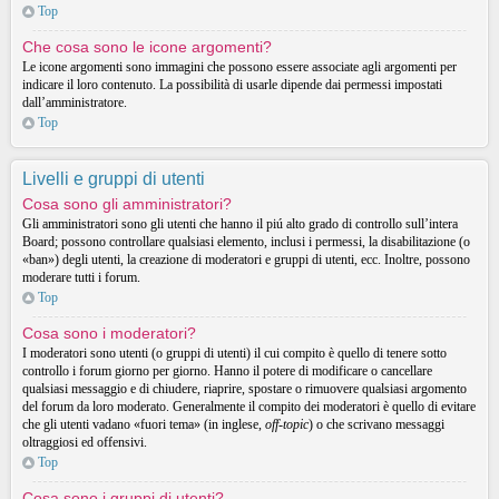
Top
Che cosa sono le icone argomenti?
Le icone argomenti sono immagini che possono essere associate agli argomenti per
indicare il loro contenuto. La possibilità di usarle dipende dai permessi impostati
dall’amministratore.
Top
Livelli e gruppi di utenti
Cosa sono gli amministratori?
Gli amministratori sono gli utenti che hanno il piú alto grado di controllo sull’intera
Board; possono controllare qualsiasi elemento, inclusi i permessi, la disabilitazione (o
«ban») degli utenti, la creazione di moderatori e gruppi di utenti, ecc. Inoltre, possono
moderare tutti i forum.
Top
Cosa sono i moderatori?
I moderatori sono utenti (o gruppi di utenti) il cui compito è quello di tenere sotto
controllo i forum giorno per giorno. Hanno il potere di modificare o cancellare
qualsiasi messaggio e di chiudere, riaprire, spostare o rimuovere qualsiasi argomento
del forum da loro moderato. Generalmente il compito dei moderatori è quello di evitare
che gli utenti vadano «fuori tema» (in inglese,
off-topic
) o che scrivano messaggi
oltraggiosi ed offensivi.
Top
Cosa sono i gruppi di utenti?